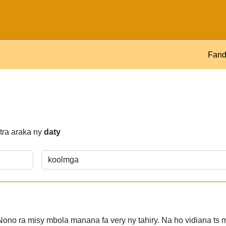
Fand
atra araka ny
daty
no ra misy mbola manana fa very ny tahiry. Na ho vidiana ts 