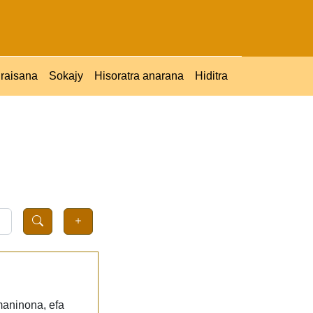
raisana
Sokajy
Hisoratra anarana
Hiditra
maninona, efa