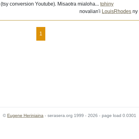
 (tsy conversion Youtube). Misaotra mialoha...
tohiny
novalian'i
LouisRhodes
n
1
©
Eugene Heriniaina
- serasera.org 1999 - 2026 - page load 0.0301