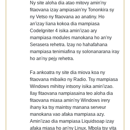
Ny site aloha dia atao mitovy amin'ny
fitaovana izay ampiasain'ny Tononkira sy
ny Vetso ny fitaovana ao anatiny. Ho
an'izay liana kokoa dia mampiasa
CodeIgniter 4 isika amin'izao ary
mampiasa modules manokana ho an'ny
Serasera rehetra. Izay no hahafahana
mampiasa tenimiafina sy solonanarana iray
ho an'ny pejy rehetra.
Fa ankoatra ny site dia miova koa ny
fitaovana mibaiko ny Radio. Tsy mampiasa
Windows mihitsy intsony isika amin'izao.
Ilay fitaovana nampiasaina teo aloha dia
fitaovana miasa amin'ny Windows irery
ihany ka tsy maintsy manana serveur
manokana vao afaka mampiasa azy.
Amin'izao dia mampiasa Liquidsoap izay
afaka miasa ho an'ny Linux. Mbola tsy vita