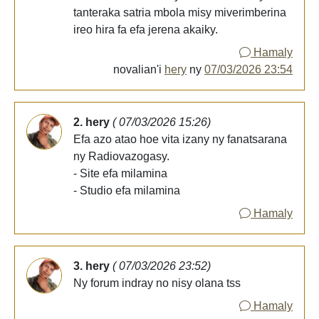
tanteraka satria mbola misy miverimberina
ireo hira fa efa jerena akaiky.
Hamaly
novalian'i
hery
ny
07/03/2026 23:54
2. hery
( 07/03/2026 15:26)
Efa azo atao hoe vita izany ny fanatsarana
ny Radiovazogasy.
- Site efa milamina
- Studio efa milamina
Hamaly
3. hery
( 07/03/2026 23:52)
Ny forum indray no nisy olana tss
Hamaly