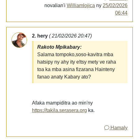
novalian'i
Williamlojica
ny
25/02/2026
06:44
2. hery
( 21/02/2026 20:47)
Rakoto Mpikabary:
Salama tompoko,soso-kavitra mba
hatsipy ny ahy ity e!tsy mety ve raha
toa ka mba asina fizarana Hainteny
fanao anaty Kabary ato?
Afaka mampiditra ao min'ny
https://takila.serasera.org
ka.
Hamaly