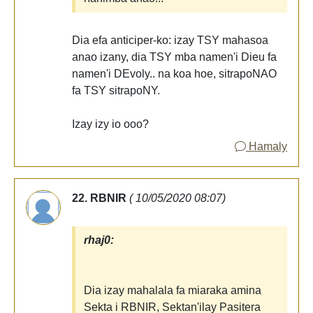
Dia efa anticiper-ko: izay TSY mahasoa
anao izany, dia TSY mba namen'i Dieu fa
namen'i DEvoly.. na koa hoe, sitrapoNAO
fa TSY sitrapoNY.
Izay izy io ooo?
Hamaly
22. RBNIR
( 10/05/2020 08:07)
rhaj0:
Dia izay mahalala fa miaraka amina
Sekta i RBNIR, Sektan'ilay Pasitera