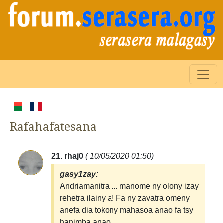
Rafahafatesana
21. rhaj0
( 10/05/2020 01:50)
gasy1zay:
Andriamanitra ... manome ny olony izay
rehetra ilainy a! Fa ny zavatra omeny
anefa dia tokony mahasoa anao fa tsy
hanimba anao...