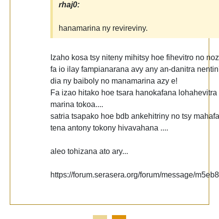
rhaj0:
hanamarina ny revireviny.
Izaho kosa tsy niteny mihitsy hoe fihevitro no noz
fa io ilay fampianarana avy any an-danitra nentin
dia ny baiboly no manamarina azy e!
Fa izao hitako hoe tsara hanokafana lohahevitra
marina tokoa....
satria tsapako hoe bdb ankehitriny no tsy mahafa
tena antony tokony hivavahana ....
aleo tohizana ato ary...
https://forum.serasera.org/forum/message/m5eb