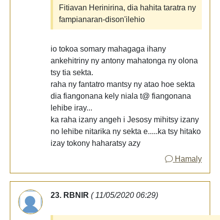
Fitiavan Herinirina, dia hahita taratra ny
fampianaran-dison'ilehio
io tokoa somary mahagaga ihany
ankehitriny ny antony mahatonga ny olona
tsy tia sekta.
raha ny fantatro mantsy ny atao hoe sekta
dia fiangonana kely niala t@ fiangonana
lehibe iray...
ka raha izany angeh i Jesosy mihitsy izany
no lehibe nitarika ny sekta e.....ka tsy hitako
izay tokony haharatsy azy
Hamaly
23. RBNIR
( 11/05/2020 06:29)