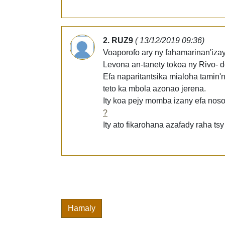
2. RUZ9
( 13/12/2019 09:36)
Voaporofo ary ny fahamarinan'izay
Levona an-tanety tokoa ny Rivo- 
Efa naparitantsika mialoha tamin'
teto ka mbola azonao jerena.
Ity koa pejy momba izany efa noso
?
Ity ato fikarohana azafady raha tsy
Hamaly