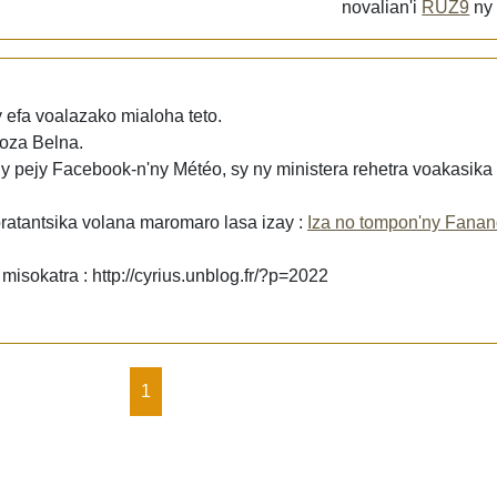
novalian'i
RUZ9
n
 efa voalazako mialoha teto.
doza Belna.
ny pejy Facebook-n'ny Météo, sy ny ministera rehetra voakasika
ratantsika volana maromaro lasa izay :
Iza no tompon'ny Fana
 misokatra : http://cyrius.unblog.fr/?p=2022
1