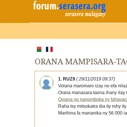
ORANA MAMPISARA-TAO
1. RUZ9
( 29/11/2019 09:37)
Volana maromaro izay no efa nila
Orana manasara-taona ihany ilay te
Oviana no nanomboka ny fahavar
Raha tsy mitsokatra dia ity rohy it
Marihina fa mananika ny 56 000 iana