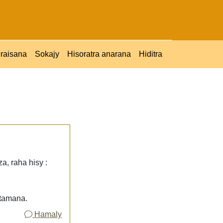
raisana
Sokajy
Hisoratra anarana
Hiditra
a, raha hisy :
a tamana.
Hamaly