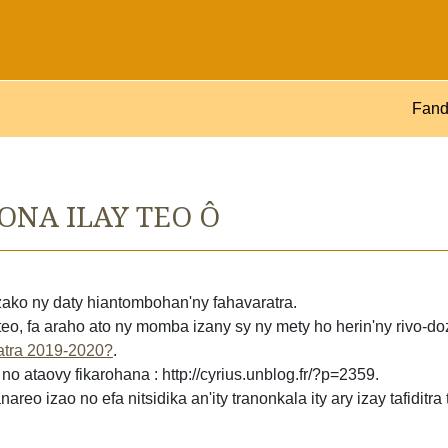
Fand
NA ILAY TEO Ô
zako ny daty hiantombohan'ny fahavaratra.
o, fa araho ato ny momba izany sy ny mety ho herin'ny rivo-doz
atra 2019-2020?
.
y no ataovy fikarohana : http://cyrius.unblog.fr/?p=2359.
reo izao no efa nitsidika an'ity tranonkala ity ary izay tafiditr