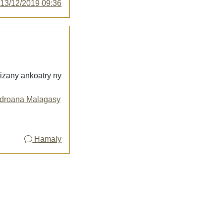
y
13/12/2019 09:36
 izany ankoatry ny
ndroana Malagasy
Hamaly