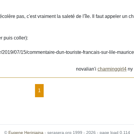
colère pas, c'est vraiment la saleté de l'île. Il faut appeler un ch
puis coller):
fr/2019/07/15/commentaire-dun-touriste-francais-sur-lile-maurice
novalian'i
charminggirl4
n
1
©
Eugene Heriniaina
- serasera.org 1999 - 2026 - page load 0.114