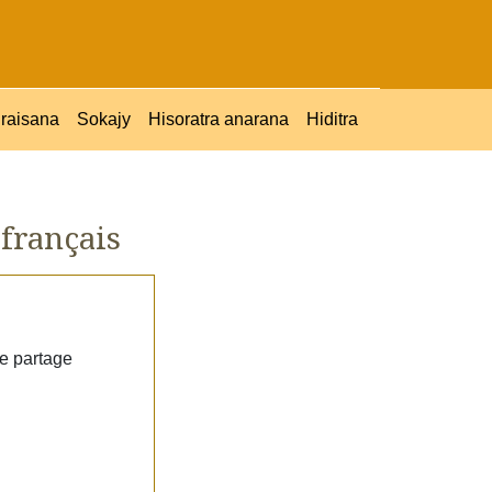
raisana
Sokajy
Hisoratra anarana
Hiditra
français
je partage