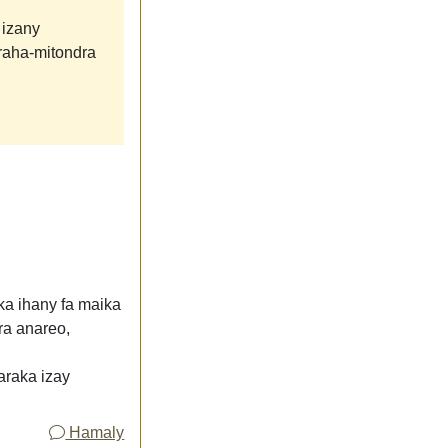
 izany
raha-mitondra
a ihany fa maika
ra anareo,
araka izay
Hamaly