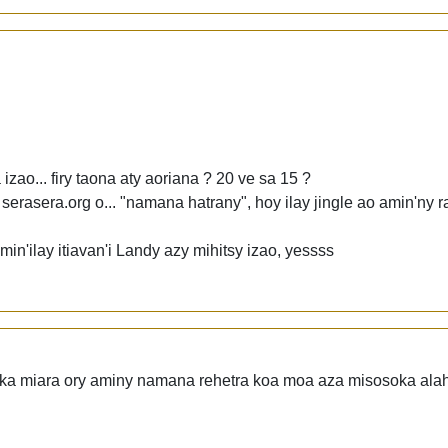
 izao... firy taona aty aoriana ? 20 ve sa 15 ?
serasera.org o... "namana hatrany", hoy ilay jingle ao amin'ny
min'ilay itiavan'i Landy azy mihitsy izao, yessss
 ka miara ory aminy namana rehetra koa moa aza misosoka al