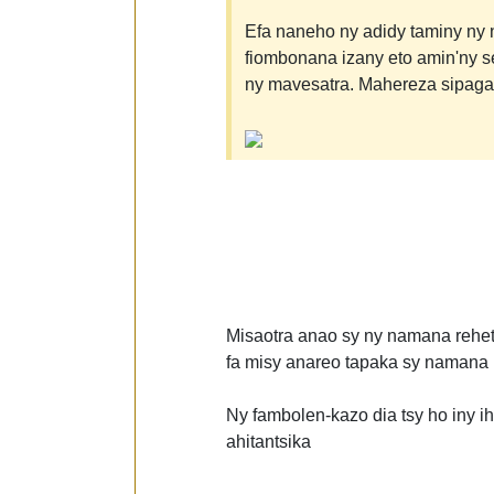
Efa naneho ny adidy taminy ny 
fiombonana izany eto amin'ny s
ny mavesatra. Mahereza sipagas
Misaotra anao sy ny namana rehet
fa misy anareo tapaka sy namana m
Ny fambolen-kazo dia tsy ho iny ih
ahitantsika