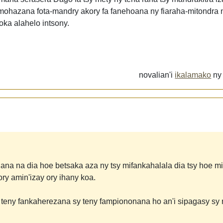
amohazana fota-mandry akory fa fanehoana ny fiaraha-mitondra 
ka alahelo intsony.
novalian'i
ikalamako
n
ana na dia hoe betsaka aza ny tsy mifankahalala dia tsy hoe mi
ory amin'izay ory ihany koa.
 teny fankaherezana sy teny fampiononana ho an'i sipagasy sy 