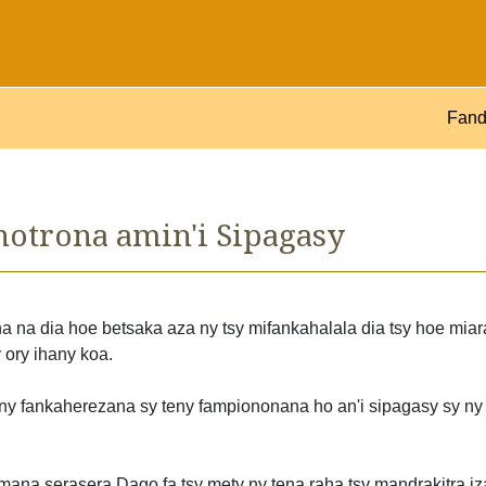
Fand
otrona amin'i Sipagasy
a na dia hoe betsaka aza ny tsy mifankahalala dia tsy hoe miar
 ory ihany koa.
ny fankaherezana sy teny fampiononana ho an'i sipagasy sy ny 
mana serasera Dago fa tsy mety ny tena raha tsy mandrakitra i