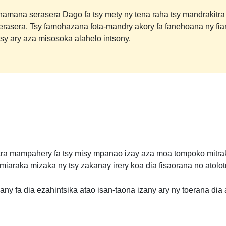
namana serasera Dago fa tsy mety ny tena raha tsy mandrakitra
erasera. Tsy famohazana fota-mandry akory fa fanehoana ny fia
y ary aza misosoka alahelo intsony.
ra mampahery fa tsy misy mpanao izay aza moa tompoko mitrak
iaraka mizaka ny tsy zakanay irery koa dia fisaorana no atolot
any fa dia ezahintsika atao isan-taona izany ary ny toerana dia 