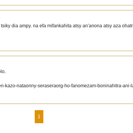
tsiky dia ampy. na efa mifankahita atsy an'anona atsy aza ohatr
lo.
len-kazo-nataonny-seraseraorg-ho-fanomezam-boninahitra-ani-
1