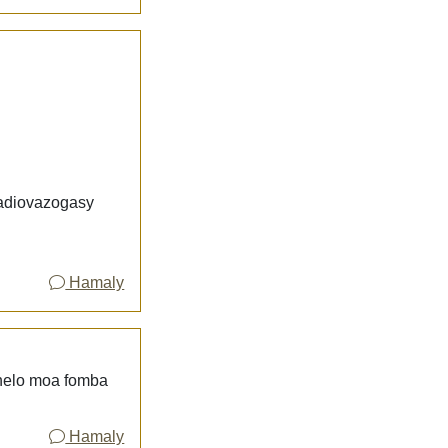
 radiovazogasy
Hamaly
ahelo moa fomba
Hamaly