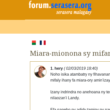
Miara-mionona sy mifan
1. hery
( 02/03/2019 18:40)
Noho isika atambatry ny fihavanan
mifaly ihany fa miara-ory amin'izay
Izany indrindra no anehoana ny te
nilaozan'i Landy.
Efa naneho ny adidy taminy ny na