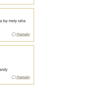
a tsy mety raha
Hamaly
landy
Hamaly