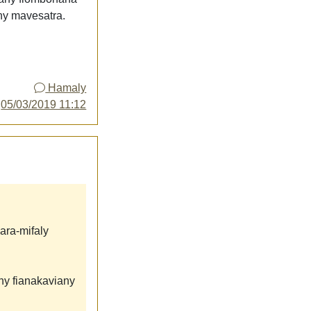
ny mavesatra.
Hamaly
y
05/03/2019 11:12
ara-mifaly
ny fianakaviany