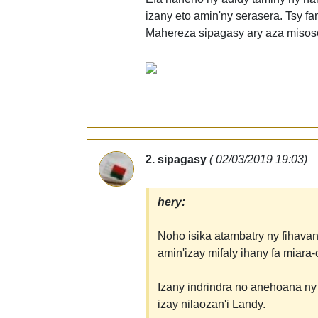
izany eto amin'ny serasera. Tsy f
Mahereza sipagasy ary aza misoso
2. sipagasy
( 02/03/2019 19:03)
hery:
Noho isika atambatry ny fihavan
amin'izay mifaly ihany fa miara-
Izany indrindra no anehoana ny
izay nilaozan'i Landy.