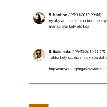
5. booboo
( 05/03/2019 09:46)
ny ahy ampiako fihina beeeee ilay 
manao bla² kely ato koa.
6. ikalamako
( 05/03/2019 11:12)
Tatitra kely o... dia mirary soa daho
http://vaovao.org/mg/news/fambo