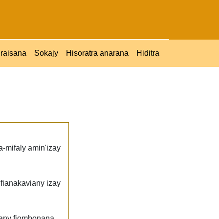
raisana
Sokajy
Hisoratra anarana
Hiditra
a-mifaly amin'izay
fianakaviany izay
zany fiombonana