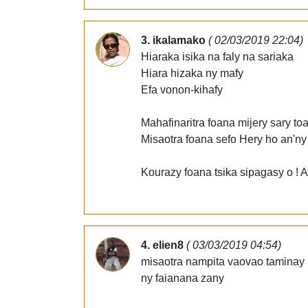
3. ikalamako
( 02/03/2019 22:04)
Hiaraka isika na faly na sariaka
Hiara hizaka ny mafy
Efa vonon-kihafy
Mahafinaritra foana mijery sary toa
Misaotra foana sefo Hery ho an'ny 
Kourazy foana tsika sipagasy o ! A
4. elien8
( 03/03/2019 04:54)
misaotra nampita vaovao taminay
ny faianana zany