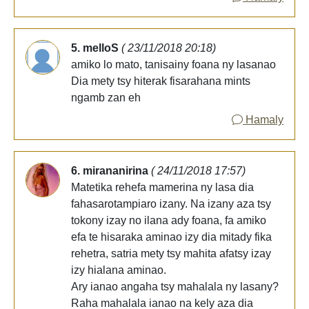
5. melloS
( 23/11/2018 20:18)
amiko lo mato, tanisainy foana ny lasanao
Dia mety tsy hiterak fisarahana mints
ngamb zan eh
Hamaly
6. mirananirina
( 24/11/2018 17:57)
Matetika rehefa mamerina ny lasa dia
fahasarotampiaro izany. Na izany aza tsy
tokony izay no ilana ady foana, fa amiko
efa te hisaraka aminao izy dia mitady fika
rehetra, satria mety tsy mahita afatsy izay
izy hialana aminao.
Ary ianao angaha tsy mahalala ny lasany?
Raha mahalala ianao na kely aza dia