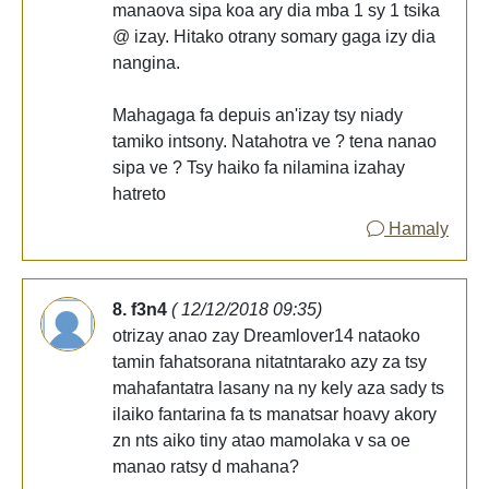
manaova sipa koa ary dia mba 1 sy 1 tsika
@ izay. Hitako otrany somary gaga izy dia
nangina.
Mahagaga fa depuis an'izay tsy niady
tamiko intsony. Natahotra ve ? tena nanao
sipa ve ? Tsy haiko fa nilamina izahay
hatreto
Hamaly
8. f3n4
( 12/12/2018 09:35)
otrizay anao zay Dreamlover14 nataoko
tamin fahatsorana nitatntarako azy za tsy
mahafantatra lasany na ny kely aza sady ts
ilaiko fantarina fa ts manatsar hoavy akory
zn nts aiko tiny atao mamolaka v sa oe
manao ratsy d mahana?