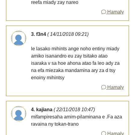
reefa miady zay nareo
Hamaly
3. f3n4
( 14/11/2018 09:21)
le lasako mihints ange noho entiny miady
amiko isanandro eu zay tsitako atao
isaraka v sa hoe ahona atao fa leo ady za
na efa miezaka mandamina ary za d tsy
enoiny mihintsy
Hamaly
4. kajiana
( 22/11/2018 10:47)
mifampiresaha amim-pilaminana e .Fa aza
ravaina ny tokan-trano
Hamaly