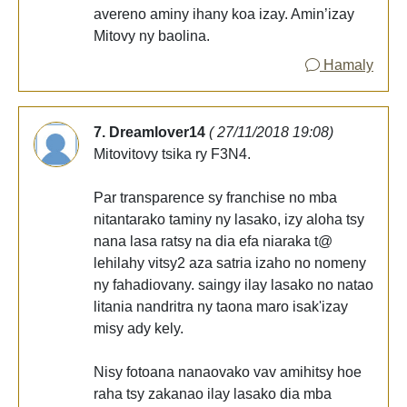
avereno aminy ihany koa izay. Amin’izay
Mitovy ny baolina.
Hamaly
7. Dreamlover14
( 27/11/2018 19:08)
Mitovitovy tsika ry F3N4.
Par transparence sy franchise no mba
nitantarako taminy ny lasako, izy aloha tsy
nana lasa ratsy na dia efa niaraka t@
lehilahy vitsy2 aza satria izaho no nomeny
ny fahadiovany. saingy ilay lasako no natao
litania nandritra ny taona maro isak'izay
misy ady kely.
Nisy fotoana nanaovako vav amihitsy hoe
raha tsy zakanao ilay lasako dia mba