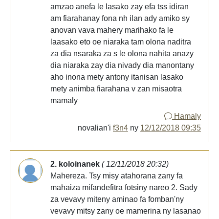
amzao anefa le lasako zay efa tss idiran
am fiarahanay fona nh ilan ady amiko sy
anovan vava mahery marihako fa le
laasako eto oe niaraka tam olona naditra
za dia nsaraka za s le olona nahita anazy
dia niaraka zay dia nivady dia manontany
aho inona mety antony itanisan lasako
mety animba fiarahana v zan misaotra
mamaly
Hamaly
novalian'i
f3n4
ny
12/12/2018 09:35
2. koloinanek
( 12/11/2018 20:32)
Mahereza. Tsy misy atahorana zany fa
mahaiza mifandefitra fotsiny nareo 2. Sady
za vevavy miteny aminao fa fomban'ny
vevavy mitsy zany oe mamerina ny lasanao