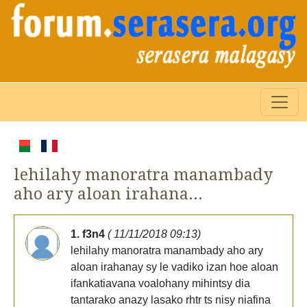
lehilahy manoratra manambady
aho ary aloan irahana...
1. f3n4
( 11/11/2018 09:13)
lehilahy manoratra manambady aho ary
aloan irahanay sy le vadiko izan hoe aloan
ifankatiavana voalohany mihintsy dia
tantarako anazy lasako rhtr ts nisy niafina