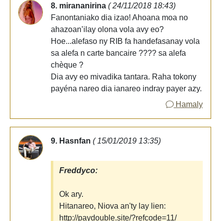
8. mirananirina
( 24/11/2018 18:43)
Fanontaniako dia izao! Ahoana moa no
ahazoan’ilay olona vola avy eo?
Hoe...alefaso ny RIB fa handefasanay vola
sa alefa n carte bancaire ???? sa alefa
chèque ?
Dia avy eo mivadika tantara. Raha tokony
payéna nareo dia ianareo indray payer azy.
Hamaly
9. Hasnfan
( 15/01/2019 13:35)
Freddyco:
Ok ary.
Hitanareo, Niova an'ty lay lien:
http://paydouble.site/?refcode=11/