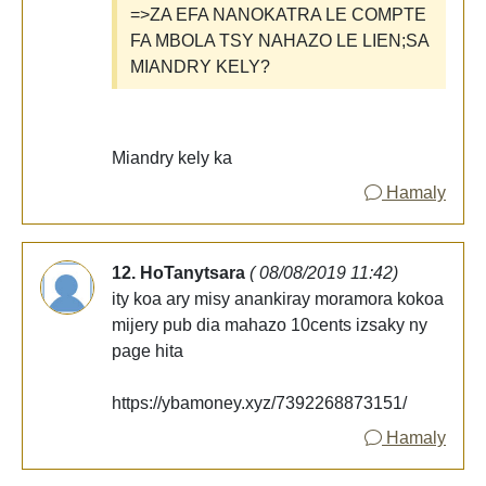
=>ZA EFA NANOKATRA LE COMPTE
FA MBOLA TSY NAHAZO LE LIEN;SA
MIANDRY KELY?
Miandry kely ka
Hamaly
12. HoTanytsara
( 08/08/2019 11:42)
ity koa ary misy anankiray moramora kokoa
mijery pub dia mahazo 10cents izsaky ny
page hita
https://ybamoney.xyz/7392268873151/
Hamaly