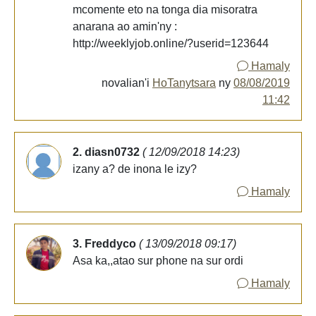
mcomente eto na tonga dia misoratra
anarana ao amin'ny :
http://weeklyjob.online/?userid=123644
Hamaly
novalian'i
HoTanytsara
ny
08/08/2019
11:42
2. diasn0732
( 12/09/2018 14:23)
izany a? de inona le izy?
Hamaly
3. Freddyco
( 13/09/2018 09:17)
Asa ka,,atao sur phone na sur ordi
Hamaly