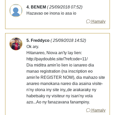
4. BENEM
( 25/09/2018 07:52)
Hazavao oe inona io asa io
Hamaly
5. Freddyco
( 25/09/2018 14:52)
Ok ary.
Hitanareo, Niova an'ty lay lien:
http://paydouble.site/?refcode=11/
Dia miditra amin'io lien io ianareo dia
manao registration (na inscription eo
amin'le REGISTER NOW), dia mahazo site
anareo manokana nareo dia asaina visite-
n'ny olona iny site iny,,de arakaraky ny
habetsaky ny visiteur ny isan'ny vola
azo...Ao ny fanazavana fanampiny.
Hamaly