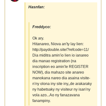
Hasnfan:
Freddyco:
Ok ary.
Hitanareo, Niova an'ty lay lien:
http://paydouble.site/?refcode=11/
Dia miditra amin'io lien io ianareo
dia manao registration (na
inscription eo amin'le REGISTER
NOW), dia mahazo site anareo
manokana nareo dia asaina visite-
n'ny olona iny site iny,,de arakaraky
ny habetsaky ny visiteur ny isan'ny
vola azo...Ao ny fanazavana
fanampiny.