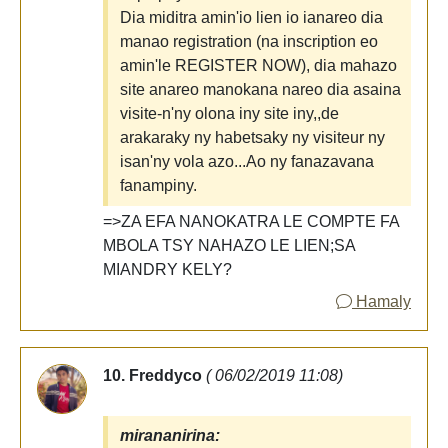
Dia miditra amin'io lien io ianareo dia
manao registration (na inscription eo
amin'le REGISTER NOW), dia mahazo
site anareo manokana nareo dia asaina
visite-n'ny olona iny site iny,,de
arakaraky ny habetsaky ny visiteur ny
isan'ny vola azo...Ao ny fanazavana
fanampiny.
=>ZA EFA NANOKATRA LE COMPTE FA
MBOLA TSY NAHAZO LE LIEN;SA
MIANDRY KELY?
Hamaly
10. Freddyco
( 06/02/2019 11:08)
mirananirina: