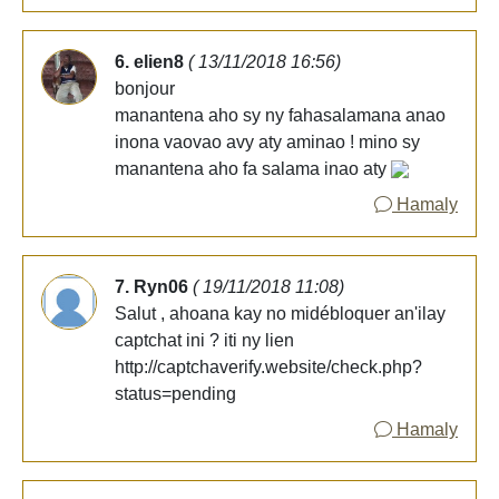
6. elien8
( 13/11/2018 16:56)
bonjour
manantena aho sy ny fahasalamana anao
inona vaovao avy aty aminao ! mino sy
manantena aho fa salama inao aty
Hamaly
7. Ryn06
( 19/11/2018 11:08)
Salut , ahoana kay no midébloquer an'ilay
captchat ini ? iti ny lien
http://captchaverify.website/check.php?
status=pending
Hamaly