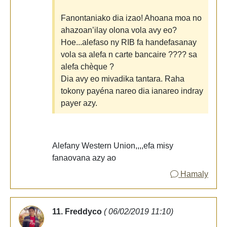
Fanontaniako dia izao! Ahoana moa no
ahazoan’ilay olona vola avy eo?
Hoe...alefaso ny RIB fa handefasanay
vola sa alefa n carte bancaire ???? sa
alefa chèque ?
Dia avy eo mivadika tantara. Raha
tokony payéna nareo dia ianareo indray
payer azy.
Alefany Western Union,,,,efa misy
fanaovana azy ao
Hamaly
11. Freddyco
( 06/02/2019 11:10)