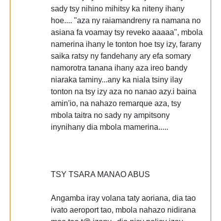
sady tsy nihino mihitsy ka niteny ihany
hoe.... "aza ny raiamandreny ra namana no
asiana fa voamay tsy reveko aaaaa", mbola
namerina ihany le tonton hoe tsy izy, farany
saika ratsy ny fandehany ary efa somary
namorotra tanana ihany aza ireo bandy
niaraka taminy...any ka niala tsiny ilay
tonton na tsy izy aza no nanao azy.i baina
amin'io, na nahazo remarque aza, tsy
mbola taitra no sady ny ampitsony
inynihany dia mbola mamerina.....
TSY TSARA MANAO ABUS
Angamba iray volana taty aoriana, dia tao
ivato aeroport tao, mbola nahazo nidirana