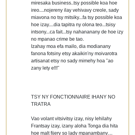
miresaka business..tsy possible koa hoe
ireo....nojereny ilay vehivavy creole, sady
miavona no tsy mitsiky...fa tsy possible koa
hoe izay....dia tapitra ny olona teo...tsisy
intsony...ca fait...tsy nahananany de hoe izy
no mpanao crime be tao.
Izahay moa efa mailo, dia modianany
fanona fotsiny etsy akaikin'ny moivarotra
artisanat etsy no sady mimehy hoa "ao
zany lety e!!!"
TSY NY FONCTIONNAIRE IHANY NO
TRATRA
Vao volant vitsivitsy izay, nisy lehilahy
Frantsay izay, izany aloha Tonga dia hita
hoe malt fijery so lady mpanambany…