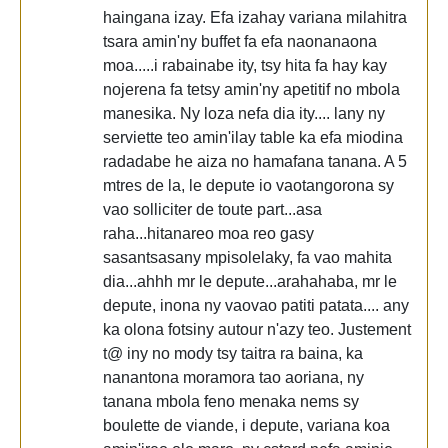
haingana izay. Efa izahay variana milahitra
tsara amin'ny buffet fa efa naonanaona
moa.....i rabainabe ity, tsy hita fa hay kay
nojerena fa tetsy amin'ny apetitif no mbola
manesika. Ny loza nefa dia ity.... lany ny
serviette teo amin'ilay table ka efa miodina
radadabe he aiza no hamafana tanana. A 5
mtres de la, le depute io vaotangorona sy
vao solliciter de toute part...asa
raha...hitanareo moa reo gasy
sasantsasany mpisolelaky, fa vao mahita
dia...ahhh mr le depute...arahahaba, mr le
depute, inona ny vaovao patiti patata.... any
ka olona fotsiny autour n'azy teo. Justement
t@ iny no mody tsy taitra ra baina, ka
nanantona moramora tao aoriana, ny
tanana mbola feno menaka nems sy
boulette de viande, i depute, variana koa