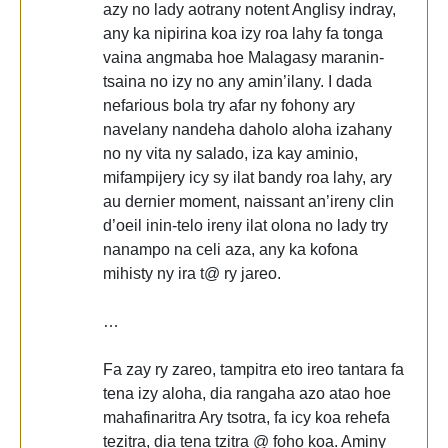
azy no lady aotrany notent Anglisy indray,
any ka nipirina koa izy roa lahy fa tonga
vaina angmaba hoe Malagasy maranin-
tsaina no izy no any amin’ilany. I dada
nefarious bola try afar ny fohony ary
navelany nandeha daholo aloha izahany
no ny vita ny salado, iza kay aminio,
mifampijery icy sy ilat bandy roa lahy, ary
au dernier moment, naissant an’ireny clin
d’oeil inin-telo ireny ilat olona no lady try
nanampo na celi aza, any ka kofona
mihisty ny ira t@ ry jareo.
…
Fa zay ry zareo, tampitra eto ireo tantara fa
tena izy aloha, dia rangaha azo atao hoe
mahafinaritra Ary tsotra, fa icy koa rehefa
tezitra, dia tena tzitra @ foho koa. Aminy