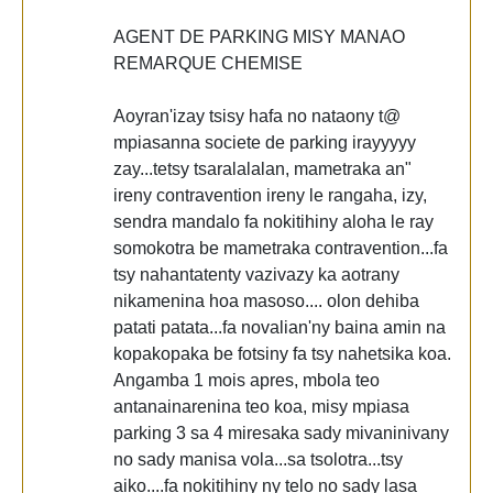
AGENT DE PARKING MISY MANAO
REMARQUE CHEMISE
Aoyran'izay tsisy hafa no nataony t@
mpiasanna societe de parking irayyyyy
zay...tetsy tsaralalalan, mametraka an"
ireny contravention ireny le rangaha, izy,
sendra mandalo fa nokitihiny aloha le ray
somokotra be mametraka contravention...fa
tsy nahantatenty vazivazy ka aotrany
nikamenina hoa masoso.... olon dehiba
patati patata...fa novalian'ny baina amin na
kopakopaka be fotsiny fa tsy nahetsika koa.
Angamba 1 mois apres, mbola teo
antanainarenina teo koa, misy mpiasa
parking 3 sa 4 miresaka sady mivaninivany
no sady manisa vola...sa tsolotra...tsy
aiko....fa nokitihiny ny telo no sady lasa