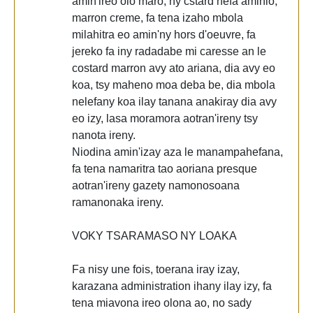
amin'ireo olo maro, ny cstard nefa aminio,
marron creme, fa tena izaho mbola
milahitra eo amin'ny hors d'oeuvre, fa
jereko fa iny radadabe mi caresse an le
costard marron avy ato ariana, dia avy eo
koa, tsy maheno moa deba be, dia mbola
nelefany koa ilay tanana anakiray dia avy
eo izy, lasa moramora aotran'ireny tsy
nanota ireny.
Niodina amin'izay aza le manampahefana,
fa tena namaritra tao aoriana presque
aotran'ireny gazety namonosoana
ramanonaka ireny.
VOKY TSARAMASO NY LOAKA
Fa nisy une fois, toerana iray izay,
karazana administration ihany ilay izy, fa
tena miavona ireo olona ao, no sady