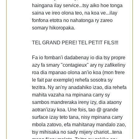
haingana ilay service...tsy aiko hoe tonga
saina ve ireo olona teo, na koa ve...ilay
fonfona etotra no nahatonga ry zareo
somary hikoropaka.
TEL GRAND PERE! TEL PETIT FILS!!!
Fa io fomban'i dadabenay io dia tsy propre
azy fa smary "contagieux" ary ny zafikeliny
roa dia mpanao olona an'io koa (mon frere
le fait par exemple) rehefa sosotra sy
tezitra. Ny an'ny anadahiko izao, dia rehefa
mahita vazaha na mpinana carry sy
sambos mandreraka ireny izy, dia ataony
aotran'izay koa. Une fois, tao @ grande
surface izay teto tana, nisy mpinana carry
mbola zatovo, efa mahitanay mandalo zao,
tsy mihisaka no sady mijery chariot...tena