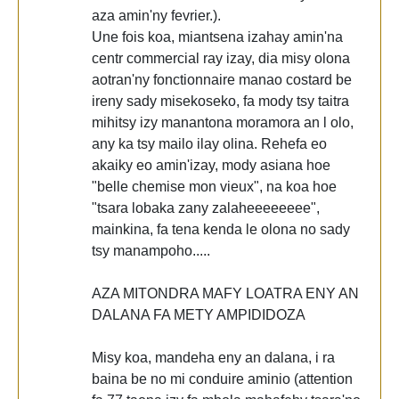
aza amin'ny fevrier.).
Une fois koa, miantsena izahay amin'na
centr commercial ray izay, dia misy olona
aotran'ny fonctionnaire manao costard be
ireny sady misekoseko, fa mody tsy taitra
mihitsy izy manantona moramora an l olo,
any ka tsy mailo ilay olina. Rehefa eo
akaiky eo amin'izay, mody asiana hoe
"belle chemise mon vieux", na koa hoe
"tsara lobaka zany zalaheeeeeeee",
mainkina, fa tena kenda le olona no sady
tsy manampoho.....
AZA MITONDRA MAFY LOATRA ENY AN
DALANA FA METY AMPIDIDOZA
Misy koa, mandeha eny an dalana, i ra
baina be no mi conduire aminio (attention