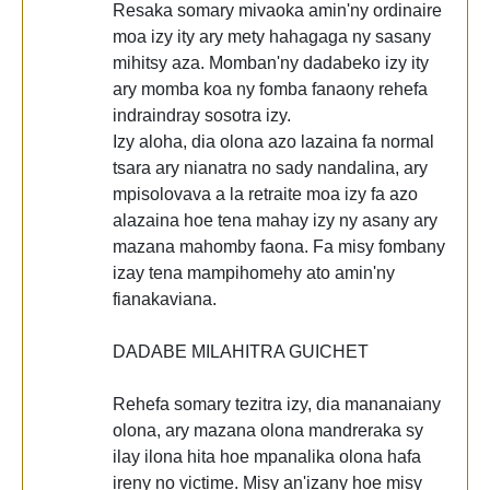
Resaka somary mivaoka amin'ny ordinaire
moa izy ity ary mety hahagaga ny sasany
mihitsy aza. Momban'ny dadabeko izy ity
ary momba koa ny fomba fanaony rehefa
indraindray sosotra izy.
Izy aloha, dia olona azo lazaina fa normal
tsara ary nianatra no sady nandalina, ary
mpisolovava a la retraite moa izy fa azo
alazaina hoe tena mahay izy ny asany ary
mazana mahomby faona. Fa misy fombany
izay tena mampihomehy ato amin'ny
fianakaviana.
DADABE MILAHITRA GUICHET
Rehefa somary tezitra izy, dia mananaiany
olona, ary mazana olona mandreraka sy
ilay ilona hita hoe mpanalika olona hafa
ireny no victime. Misy an'izany hoe misy