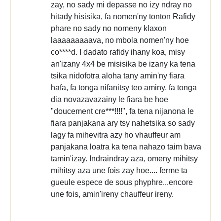
zay, no sady mi depasse no izy ndray no
hitady hisisika, fa nomen'ny tonton Rafidy
phare no sady no nomeny klaxon
laaaaaaaaava, no mbola nomen'ny hoe
co****d. I dadato rafidy ihany koa, misy
an'izany 4x4 be misisika be izany ka tena
tsika nidofotra aloha tany amin'ny fiara
hafa, fa tonga nifanitsy teo aminy, fa tonga
dia novazavazainy le fiara be hoe
"doucement cre***!!!!", fa tena nijanona le
fiara panjakana ary tsy nahetsika so sady
lagy fa mihevitra azy ho vhauffeur am
panjakana loatra ka tena nahazo taim bava
tamin'izay. Indraindray aza, omeny mihitsy
mihitsy aza une fois zay hoe.... ferme ta
gueule espece de sous phyphre...encore
une fois, amin'ireny chauffeur ireny.