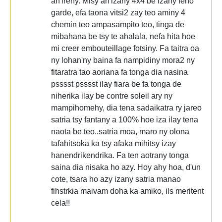
an'ireny. Misy an'izany 4x4 be izany feno
garde, efa taona vitsi2 zay teo aminy 4
chemin teo ampasampito teo, tinga de
mibahana be tsy te ahalala, nefa hita hoe
mi creer embouteillage fotsiny. Fa taitra oa
ny lohan'ny baina fa nampidiny mora2 ny
fitaratra tao aoriana fa tonga dia nasina
psssst psssst ilay fiara be fa tonga de
niherika ilay be contre soleil ary ny
mampihomehy, dia tena sadaikatra ry jareo
satria tsy fantany a 100% hoe iza ilay tena
naota be teo..satria moa, maro ny olona
tafahitsoka ka tsy afaka mihitsy izay
hanendrikendrika. Fa ten aotrany tonga
saina dia nisaka ho azy. Hoy ahy hoa, d'un
cote, tsara ho azy izany satria manao
fihstrkia maivam doha ka amiko, ils meritent
cela!!