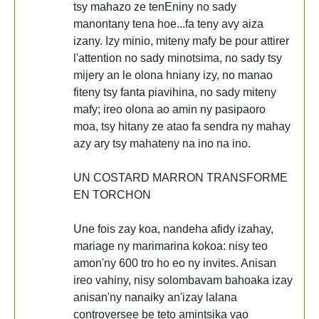
tsy mahazo ze tenEniny no sady
manontany tena hoe...fa teny avy aiza
izany. Izy minio, miteny mafy be pour attirer
l'attention no sady minotsima, no sady tsy
mijery an le olona hniany izy, no manao
fiteny tsy fanta piavihina, no sady miteny
mafy; ireo olona ao amin ny pasipaoro
moa, tsy hitany ze atao fa sendra ny mahay
azy ary tsy mahateny na ino na ino.
UN COSTARD MARRON TRANSFORME
EN TORCHON
Une fois zay koa, nandeha afidy izahay,
mariage ny marimarina kokoa: nisy teo
amon'ny 600 tro ho eo ny invites. Anisan
ireo vahiny, nisy solombavam bahoaka izay
anisan'ny nanaiky an'izay lalana
controversee be teto amintsika vao