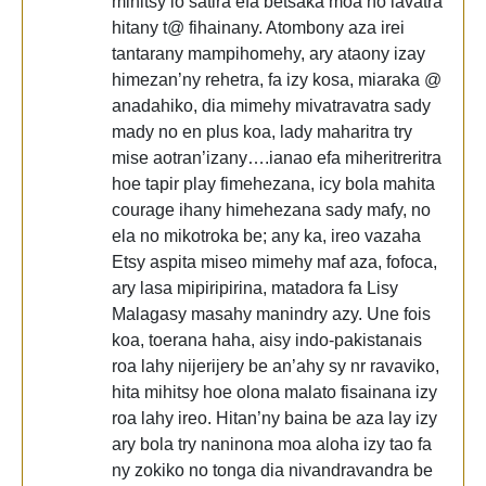
mihitsy io satira efa betsaka moa no lavatra
hitany t@ fihainany. Atombony aza irei
tantarany mampihomehy, ary ataony izay
himezan’ny rehetra, fa izy kosa, miaraka @
anadahiko, dia mimehy mivatravatra sady
mady no en plus koa, lady maharitra try
mise aotran’izany….ianao efa miheritreritra
hoe tapir play fimehezana, icy bola mahita
courage ihany himehezana sady mafy, no
ela no mikotroka be; any ka, ireo vazaha
Etsy aspita miseo mimehy maf aza, fofoca,
ary lasa mipiripirina, matadora fa Lisy
Malagasy masahy manindry azy. Une fois
koa, toerana haha, aisy indo-pakistanais
roa lahy nijerijery be an’ahy sy nr ravaviko,
hita mihitsy hoe olona malato fisainana izy
roa lahy ireo. Hitan’ny baina be aza lay izy
ary bola try naninona moa aloha izy tao fa
ny zokiko no tonga dia nivandravandra be