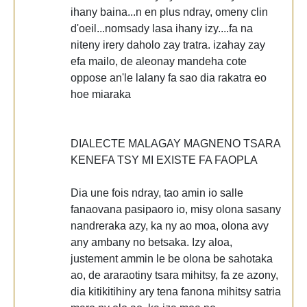
ihany baina...n en plus ndray, omeny clin
d'oeil...nomsady lasa ihany izy....fa na
niteny irery daholo zay tratra. izahay zay
efa mailo, de aleonay mandeha cote
oppose an'le lalany fa sao dia rakatra eo
hoe miaraka
DIALECTE MALAGAY MAGNENO TSARA
KENEFA TSY MI EXISTE FA FAOPLA
Dia une fois ndray, tao amin io salle
fanaovana pasipaoro io, misy olona sasany
nandreraka azy, ka ny ao moa, olona avy
any ambany no betsaka. Izy aloa,
justement ammin le be olona be sahotaka
ao, de araraotiny tsara mihitsy, fa ze azony,
dia kitikitihiny ary tena fanona mihitsy satria