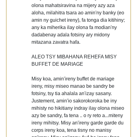
olona mahatsiravina na mijery azy aza
aloha, milahitra tsara ao amin'ny banky (eo
amin ny guichet ireny), fa tonga dia kitihiny;
any ka miherika ilay olona fa modian'ny
dadabenay adala fotsiny ary midony
mitazana zavatra hafa.
ALEO TSY MIBAHANA REHEFA MISY
BUFFET DE MARIAGE
Misy koa, amin'ireny buffet de mariage
ireny, misy miseo manao be sandry be
fotsiny, tsy tia ahalala an'izay sasany.
Justement, amin'io sakorokoroka be iny
mihisty no hikitiany indray ilay olona miseo
azy be sandry, fa tena .. o ry reto a...miteny
ireny mihitsy. Misy an'ireny garde garde du
corps ireny koa, tena tisny no manisy