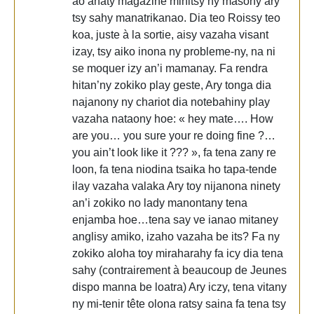
ao anaty magazine mihitsy ny masony ary
tsy sahy manatrikanao. Dia teo Roissy teo
koa, juste à la sortie, aisy vazaha visant
izay, tsy aiko inona ny probleme-ny, na ni
se moquer izy an’i mamanay. Fa rendra
hitan’ny zokiko play geste, Ary tonga dia
najanony ny chariot dia notebahiny play
vazaha nataony hoe: « hey mate…. How
are you… you sure your re doing fine ?…
you ain’t look like it ??? », fa tena zany re
loon, fa tena niodina tsaika ho tapa-tende
ilay vazaha valaka Ary toy nijanona ninety
an’i zokiko no lady manontany tena
enjamba hoe…tena say ve ianao mitaney
anglisy amiko, izaho vazaha be its? Fa ny
zokiko aloha toy miraharahy fa icy dia tena
sahy (contrairement à beaucoup de Jeunes
dispo manna be loatra) Ary iczy, tena vitany
ny mi-tenir tête olona ratsy saina fa tena tsy