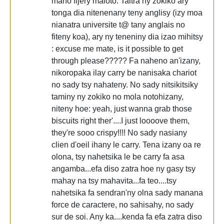
mano fijery maloto. Taitra ny zokiko ary
tonga dia nitenenany teny anglisy (izy moa
nianatra universite t@ tany anglais no
fiteny koa), ary ny teneniny dia izao mihitsy
: excuse me mate, is it possible to get
through please????? Fa naheno an'izany,
nikoropaka ilay carry be nanisaka chariot
no sady tsy nahateny. No sady nitsikitsiky
taminy ny zokiko no mola notohizany,
niteny hoe: yeah, just wanna grab those
biscuits right ther'....I just loooove them,
they're sooo crispy!!!! No sady nasiany
clien d'oeil ihany le carry. Tena izany oa re
olona, tsy nahetsika le be carry fa asa
angamba...efa diso zatra hoe ny gasy tsy
mahay na tsy mahavita...fa teo....tsy
nahetsika fa sendran'ny olna sady manana
force de caractere, no sahisahy, no sady
sur de soi. Any ka....kenda fa efa zatra diso