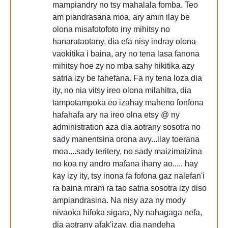
mampiandry no tsy mahalala fomba. Teo
am piandrasana moa, ary amin ilay be
olona misafotofoto iny mihitsy no
hanarataotany, dia efa nisy indray olona
vaokitika i baina, ary no tena lasa fanona
mihitsy hoe zy no mba sahy hikitika azy
satria izy be fahefana. Fa ny tena loza dia
ity, no nia vitsy ireo olona milahitra, dia
tampotampoka eo izahay maheno fonfona
hafahafa ary na ireo olna etsy @ ny
administration aza dia aotrany sosotra no
sady manentsina orona avy...ilay toerana
moa....sady teritery, no sady maizimaizina
no koa ny andro mafana ihany ao..... hay
kay izy ity, tsy inona fa fofona gaz nalefan'i
ra baina mram ra tao satria sosotra izy diso
ampiandrasina. Na nisy aza ny mody
nivaoka hifoka sigara, Ny nahagaga nefa,
dia aotrany afak'izay, dia nandeha