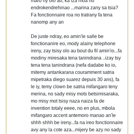
maro ny olo ao, ka iza moa no
endrokendrehinao ...marina zany sa tsia?
Fa fonctionnaire roa no tratrany fa tena
nanomp any an
De juste ndray, eo amin'le salle be
fonctionanire eo, mody alainy telephone
ireny, zay tsisy olo au bout du fil amin'io...fa
modiny miresaka tena tanindrana ..izay tsy
tena tena tanindrana (nefa dadabe ko io,
mitemy antankarana couramment satria
mipetraka diego suarez depuis 30 ans), fa
le iy, temy clown be satria mifangaro teny
merina, no sady misy mots betsimisaraka,
mo misy mot tsisy naza naiza fa de
invention totaly eeee, no en plus, mbola
mifangaro accent antemoro manao an'le
shhh shhh be ireny...fa na ireo fonctionnaire
avy any la cote aza...mijery be azy no sady