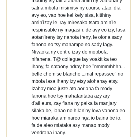
modiny tsy taitra aloha amin'ny voalohany
satria mbola misimisy ny course atao, dia
avy eo, vao hoe kelikely sisa, kitihiny
amin'izay le iray miresaka tsara amin'le
respinsable ny magasin, de avy eo izy, lasa
aotan'ireny tsy nanota ireny, le olona sady
fanona no tsy manampo no sady lagy.
Nivaoka ny centre izay de mopbola
nifanena. T@ collegue lay voakitika teo
ihany, fa nataony ndray hoe "mmmmhhhh...
belle chemise blanche ...mal repassee" no
mbola lasa ihany izy etsy alohanay etsy.
Izahay moa juste ato aoriana fa mody
fanona hoe tsy mahafantatra azy ary
d'ailleurs, zay fiana ny paika fa manjary
silaka be, ianao no hilan'ny lova vanona eo
hoe miaraka aminareo nga io baina be io,
fa de aleo miataka azy manao mody
vendrana ihany.