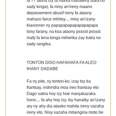
fa 77 taona izy fa mbola mahafehy tsara'no
sady kinga), fa misy an'ireny maano
depassement abusif ireny fa ataony
mahazo farce mihitsy.... misy an'izany
klaxonner ny papapapapapapapapapa
tsisy farany, na koa ataony psssst psssst
mafy fa tena tonga miherika zay tratra no
sady rangitra.
TONTON DISO HAFAHAFA FA ALEO
IHANY DADABE
Fa ny pite, ny tonton-ko, izay tsy tia
frantsay, indrindra moa ireo frantsay eto
Dago satria hoy izy hoe manjakazaka
hono.... fa ahy hoy izy, tsy hanaiky an'izany
ary ny ahy dia ataoko mahita ireny vazaha
ireny eto. Nisy vazaha mitaingina moto be