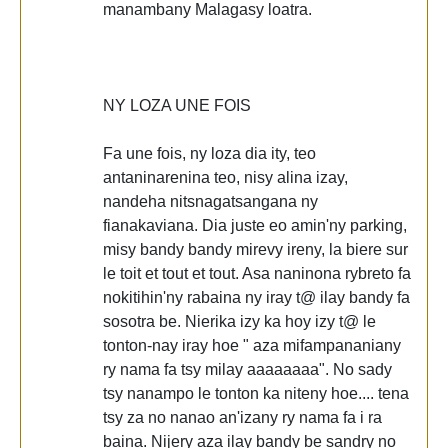
manambany Malagasy loatra.
NY LOZA UNE FOIS
Fa une fois, ny loza dia ity, teo
antaninarenina teo, nisy alina izay,
nandeha nitsnagatsangana ny
fianakaviana. Dia juste eo amin'ny parking,
misy bandy bandy mirevy ireny, la biere sur
le toit et tout et tout. Asa naninona rybreto fa
nokitihin'ny rabaina ny iray t@ ilay bandy fa
sosotra be. Nierika izy ka hoy izy t@ le
tonton-nay iray hoe " aza mifampananiany
ry nama fa tsy milay aaaaaaaa". No sady
tsy nanampo le tonton ka niteny hoe.... tena
tsy za no nanao an'izany ry nama fa i ra
baina. Nijery aza ilay bandy be sandry no