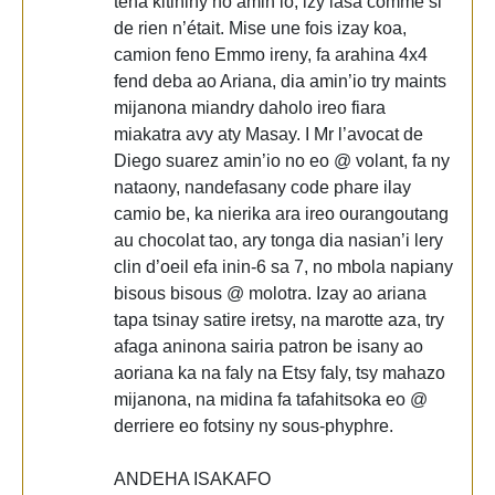
tena kitihiny no amin’io, izy lasa comme si
de rien n’était. Mise une fois izay koa,
camion feno Emmo ireny, fa arahina 4x4
fend deba ao Ariana, dia amin’io try maints
mijanona miandry daholo ireo fiara
miakatra avy aty Masay. I Mr l’avocat de
Diego suarez amin’io no eo @ volant, fa ny
nataony, nandefasany code phare ilay
camio be, ka nierika ara ireo ourangoutang
au chocolat tao, ary tonga dia nasian’i lery
clin d’oeil efa inin-6 sa 7, no mbola napiany
bisous bisous @ molotra. Izay ao ariana
tapa tsinay satire iretsy, na marotte aza, try
afaga aninona sairia patron be isany ao
aoriana ka na faly na Etsy faly, tsy mahazo
mijanona, na midina fa tafahitsoka eo @
derriere eo fotsiny ny sous-phyphre.
ANDEHA ISAKAFO