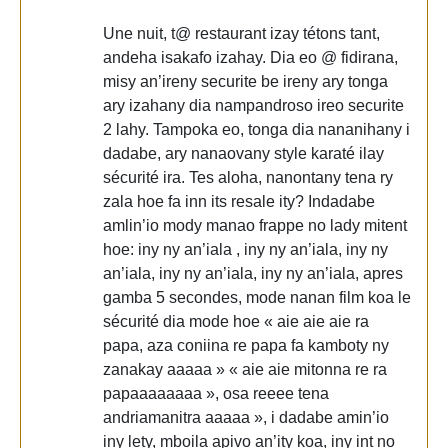
Une nuit, t@ restaurant izay tétons tant,
andeha isakafo izahay. Dia eo @ fidirana,
misy an’ireny securite be ireny ary tonga
ary izahany dia nampandroso ireo securite
2 lahy. Tampoka eo, tonga dia nananihany i
dadabe, ary nanaovany style karaté ilay
sécurité ira. Tes aloha, nanontany tena ry
zala hoe fa inn its resale ity? Indadabe
amlin’io mody manao frappe no lady mitent
hoe: iny ny an’iala , iny ny an’iala, iny ny
an’iala, iny ny an’iala, iny ny an’iala, apres
gamba 5 secondes, mode nanan film koa le
sécurité dia mode hoe « aie aie aie ra
papa, aza coniina re papa fa kamboty ny
zanakay aaaaa » « aie aie mitonna re ra
papaaaaaaaa », osa reeee tena
andriamanitra aaaaa », i dadabe amin’io
iny lety, mboila apivo an’ity koa, iny int no