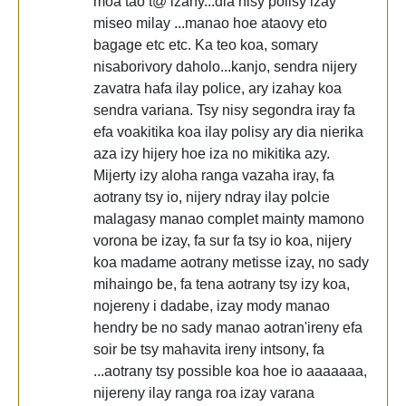
moa tao t@ izany...dia nisy polisy izay
miseo milay ...manao hoe ataovy eto
bagage etc etc. Ka teo koa, somary
nisaborivory daholo...kanjo, sendra nijery
zavatra hafa ilay police, ary izahay koa
sendra variana. Tsy nisy segondra iray fa
efa voakitika koa ilay polisy ary dia nierika
aza izy hijery hoe iza no mikitika azy.
Mijerty izy aloha ranga vazaha iray, fa
aotrany tsy io, nijery ndray ilay polcie
malagasy manao complet mainty mamono
vorona be izay, fa sur fa tsy io koa, nijery
koa madame aotrany metisse izay, no sady
mihaingo be, fa tena aotrany tsy izy koa,
nojereny i dadabe, izay mody manao
hendry be no sady manao aotran'ireny efa
soir be tsy mahavita ireny intsony, fa
...aotrany tsy possible koa hoe io aaaaaaa,
nijereny ilay ranga roa izay varana