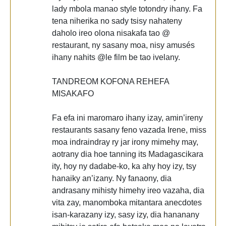
lady mbola manao style totondry ihany. Fa
tena niherika no sady tsisy nahateny
daholo ireo olona nisakafa tao @
restaurant, ny sasany moa, nisy amusés
ihany nahits @le film be tao ivelany.
TANDREOM KOFONA REHEFA
MISAKAFO
Fa efa ini maromaro ihany izay, amin’ireny
restaurants sasany feno vazada Irene, miss
moa indraindray ry jar irony mimehy may,
aotrany dia hoe tanning its Madagascikara
ity, hoy ny dadabe-ko, ka ahy hoy izy, tsy
hanaiky an’izany. Ny fanaony, dia
andrasany mihisty himehy ireo vazaha, dia
vita zay, manomboka mitantara anecdotes
isan-karazany izy, sasy izy, dia hananany