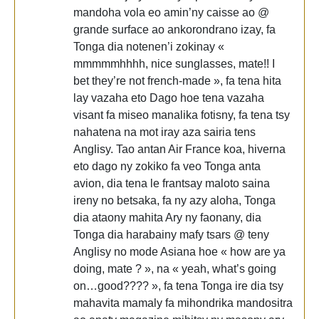
mandoha vola eo amin’ny caisse ao @
grande surface ao ankorondrano izay, fa
Tonga dia notenen’i zokinay «
mmmmmhhhh, nice sunglasses, mate!! I
bet they’re not french-made », fa tena hita
lay vazaha eto Dago hoe tena vazaha
visant fa miseo manalika fotisny, fa tena tsy
nahatena na mot iray aza sairia tens
Anglisy. Tao antan Air France koa, hiverna
eto dago ny zokiko fa veo Tonga anta
avion, dia tena le frantsay maloto saina
ireny no betsaka, fa ny azy aloha, Tonga
dia ataony mahita Ary ny faonany, dia
Tonga dia harabainy mafy tsars @ teny
Anglisy no mode Asiana hoe « how are ya
doing, mate ? », na « yeah, what’s going
on…good???? », fa tena Tonga ire dia tsy
mahavita mamaly fa mihondrika mandositra