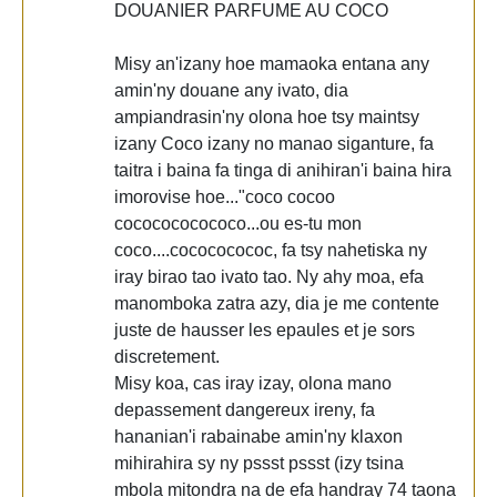
DOUANIER PARFUME AU COCO
Misy an'izany hoe mamaoka entana any
amin'ny douane any ivato, dia
ampiandrasin'ny olona hoe tsy maintsy
izany Coco izany no manao siganture, fa
taitra i baina fa tinga di anihiran'i baina hira
imorovise hoe..."coco cocoo
cococococococo...ou es-tu mon
coco....cocococococ, fa tsy nahetiska ny
iray birao tao ivato tao. Ny ahy moa, efa
manomboka zatra azy, dia je me contente
juste de hausser les epaules et je sors
discretement.
Misy koa, cas iray izay, olona mano
depassement dangereux ireny, fa
hananian'i rabainabe amin'ny klaxon
mihirahira sy ny pssst pssst (izy tsina
mbola mitondra na de efa handray 74 taona