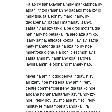
Fa ao @ fianakaviana misy mankatohoa ny
atoan'i tnton (ralahan'ny dadako moa izy io)
misy tsia, fa aleon'ny maro ihany, ny
dadabenay (papan'i mamanay izany),
satria ny an'azy tsy dia be gros mots fa dia
hanihany no betsaka...fa aleo aza amiko,
izany satria, efficace kokoa ilay izy, satria
mety mahatonga saina aza no ny hoe
minetroka olona. Fa bon, c'est mon avis,
satria amin ny hanihany koa, saroyra
laviirra amin le olona no mamaly nao.
Miverina amin'idqdqbenya indray, nisy
an'izany hoe metsena any amin ireny
centre commefrcial ireny, dia tsaiko hoe
ahoana nonahafantarany azy fa hoy izy
hoe, iretsy hoy izy, mpiasa ny fisc, ireny
mihitsy le manambaka vahoaka....fa