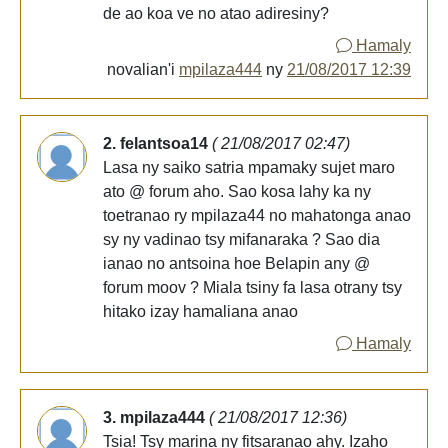
de ao koa ve no atao adiresiny?
Hamaly
novalian'i
mpilaza444
ny
21/08/2017 12:39
2. felantsoa14
( 21/08/2017 02:47)
Lasa ny saiko satria mpamaky sujet maro
ato @ forum aho. Sao kosa lahy ka ny
toetranao ry mpilaza44 no mahatonga anao
sy ny vadinao tsy mifanaraka ? Sao dia
ianao no antsoina hoe Belapin any @
forum moov ? Miala tsiny fa lasa otrany tsy
hitako izay hamaliana anao
Hamaly
3. mpilaza444
( 21/08/2017 12:36)
Tsia! Tsy marina ny fitsaranao ahy. Izaho