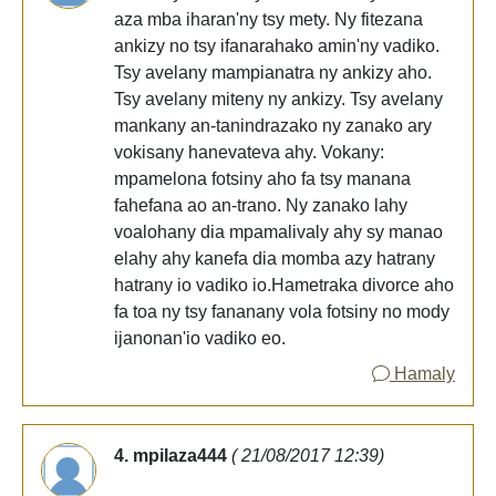
aza mba iharan'ny tsy mety. Ny fitezana
ankizy no tsy ifanarahako amin'ny vadiko.
Tsy avelany mampianatra ny ankizy aho.
Tsy avelany miteny ny ankizy. Tsy avelany
mankany an-tanindrazako ny zanako ary
vokisany hanevateva ahy. Vokany:
mpamelona fotsiny aho fa tsy manana
fahefana ao an-trano. Ny zanako lahy
voalohany dia mpamalivaly ahy sy manao
elahy ahy kanefa dia momba azy hatrany
hatrany io vadiko io.Hametraka divorce aho
fa toa ny tsy fananany vola fotsiny no mody
ijanonan'io vadiko eo.
Hamaly
4. mpilaza444
( 21/08/2017 12:39)