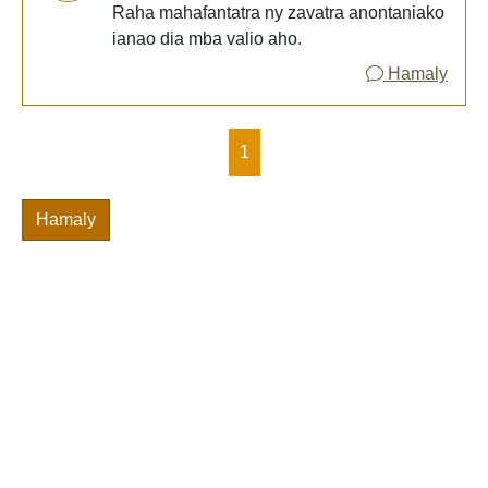
Raha mahafantatra ny zavatra anontaniako
ianao dia mba valio aho.
Hamaly
1
Hamaly