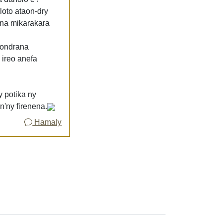
loto ataon-dry
ona mikarakara
rondrana
 ireo anefa
 potika ny
n'ny firenena.
Hamaly