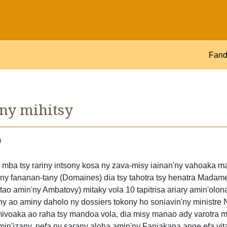
Fand
ony mihitsy
)
!
ia mba tsy rariny intsony kosa ny zava-misy iainan'ny vahoaka m
ny fananan-tany (Domaines) dia tsy tahotra tsy henatra Madame
tao amin'ny Ambatovy) mitaky vola 10 tapitrisa ariary amin'olon
ny ao aminy daholo ny dossiers tokony ho soniavin'ny ministre
ivoaka ao raha tsy mandoa vola, dia misy manao ady varotra mi
n'izany, nefa ny sarany aloha amin'ny Fanjakana ange efa vita