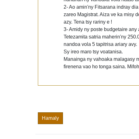
2- Ao amin'ny Fitsarana indray d
zareo Magistrat. Aiza ve ka misy 
azy. Tena tsy rariny e !
3- Amidy ny poste budgetaire any 
Tetezamita satria maherin'ny 250.0
nandoa vola 5 tapitrisa ariary avy.
Sy ireo maro tsy voatanisa.
Manainga ny vahoaka malagasy mba
firenena vao ho tonga saina. Mifo
Hamaly