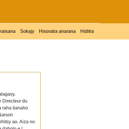
raisana
Sokajy
Hisoratra anarana
Hiditra
alagasy.
 Directeur du
a raha tianaho
 Narson
hitsy ao. Aiza no
 daholo e !