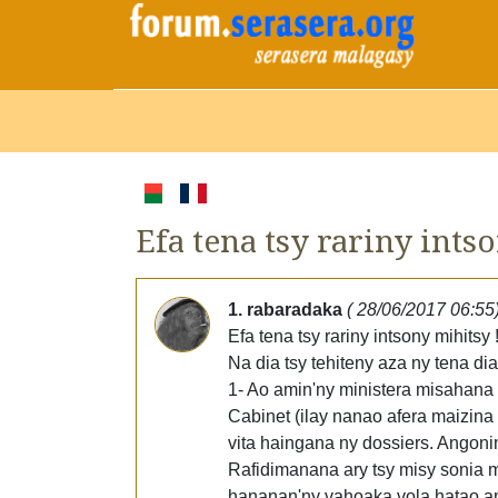
Efa tena tsy rariny ints
1. rabaradaka
( 28/06/2017 06:55
Efa tena tsy rariny intsony mihitsy 
Na dia tsy tehiteny aza ny tena d
1- Ao amin'ny ministera misahana 
Cabinet (ilay nanao afera maizina 
vita haingana ny dossiers. Angoni
Rafidimanana ary tsy misy sonia m
hananan'ny vahoaka vola hatao ami