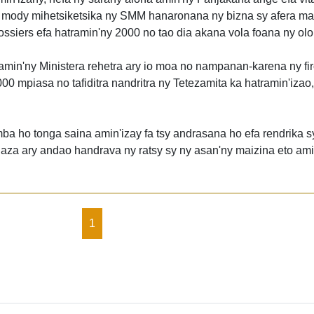
ia mody mihetsiketsika ny SMM hanaronana ny bizna sy afera ma
dossiers efa hatramin'ny 2000 no tao dia akana vola foana ny ol
amin'ny Ministera rehetra ary io moa no nampanan-karena ny fi
00 mpiasa no tafiditra nandritra ny Tetezamita ka hatramin'izao,
 ho tonga saina amin'izay fa tsy andrasana ho efa rendrika sy
haza ary andao handrava ny ratsy sy ny asan'ny maizina eto ami
1