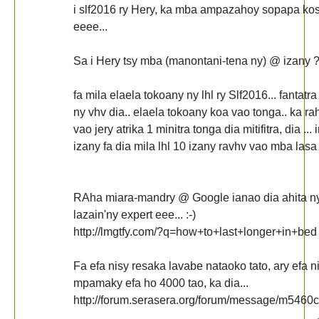
i slf2016 ry Hery, ka mba ampazahoy sopapa ko
eeee...
Sa i Hery tsy mba (manontani-tena ny) @ izany ? 
fa mila elaela tokoany ny lhl ry Slf2016... fantatr
ny vhv dia.. elaela tokoany koa vao tonga.. ka rah
vao jery atrika 1 minitra tonga dia mitifitra, dia ...
izany fa dia mila lhl 10 izany ravhv vao mba lasa
RAha miara-mandry @ Google ianao dia ahita n
lazain'ny expert eee... :-)
http://lmgtfy.com/?q=how+to+last+longer+in+bed
Fa efa nisy resaka lavabe nataoko tato, ary efa n
mpamaky efa ho 4000 tao, ka dia...
http://forum.serasera.org/forum/message/m546