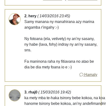
2. hery
( 14/03/2016 23:45)
Samy manana ny manahirana azy marina
angamba r'ingahy :-)
Ny fotoana (ela, vetivety) ny an'ny sasany,
ny habe (lava, fohy) indray ny an'ny sasany,
sns.
Fa maninona raha ny fitiavana no atao be
dia be dia mety foana io e :-)
Hamaly
3. rhaj0
( 15/03/2016 19:42)
ka mety mba te-haka tsirony bebe kokoa, na koa 
hanome tsirony bebe kokoa, an'ny andefimandri