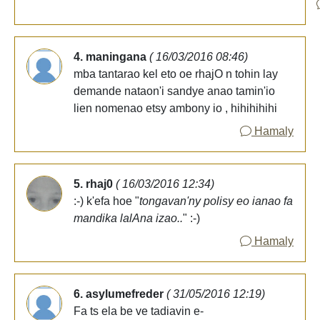
4. maningana
( 16/03/2016 08:46)
mba tantarao kel eto oe rhajO n tohin lay
demande nataon'i sandye anao tamin'io
lien nomenao etsy ambony io , hihihihihi
Hamaly
5. rhaj0
( 16/03/2016 12:34)
:-) k'efa hoe "
tongavan'ny polisy eo ianao fa
mandika lalAna izao..
" :-)
Hamaly
6. asylumefreder
( 31/05/2016 12:19)
Fa ts ela be ve tadiavin e-