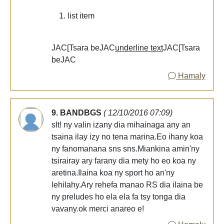
list item
JAC[Tsara beJAC
underline text
JAC[Tsara
beJAC
Hamaly
9. BANDBGS
( 12/10/2016 07:09)
slt! ny valin izany dia mihainaga any an
tsaina ilay izy no tena marina.Eo ihany koa
ny fanomanana sns sns.Miankina amin'ny
tsirairay ary farany dia mety ho eo koa ny
aretina.Ilaina koa ny sport ho an'ny
lehilahy.Ary rehefa manao RS dia ilaina be
ny preludes ho ela ela fa tsy tonga dia
vavany.ok merci anareo e!