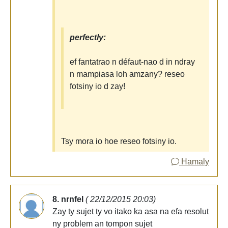
perfectly:
ef fantatrao n défaut-nao d in ndray
n mampiasa loh amzany? reseo
fotsiny io d zay!
Tsy mora io hoe reseo fotsiny io.
Hamaly
8. nrnfel
( 22/12/2015 20:03)
Zay ty sujet ty vo itako ka asa na efa resolut
ny problem an tompon sujet