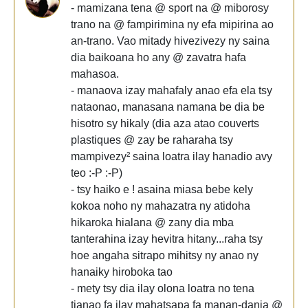
- mamizana tena @ sport na @ miborosy
trano na @ fampirimina ny efa mipirina ao
an-trano. Vao mitady hivezivezy ny saina
dia baikoana ho any @ zavatra hafa
mahasoa.
- manaova izay mahafaly anao efa ela tsy
nataonao, manasana namana be dia be
hisotro sy hikaly (dia aza atao couverts
plastiques @ zay be raharaha tsy
mampivezy² saina loatra ilay hanadio avy
teo :-P :-P)
- tsy haiko e ! asaina miasa bebe kely
kokoa noho ny mahazatra ny atidoha
hikaroka hialana @ zany dia mba
tanterahina izay hevitra hitany...raha tsy
hoe angaha sitrapo mihitsy ny anao ny
hanaiky hiroboka tao
- mety tsy dia ilay olona loatra no tena
tianao fa ilay mahatsapa fa manan-danja @