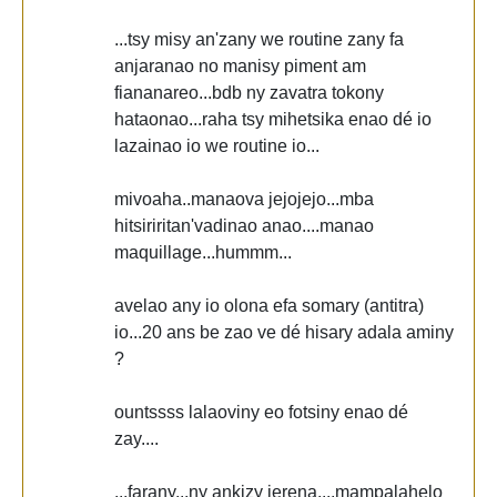
...tsy misy an'zany we routine zany fa
anjaranao no manisy piment am
fiananareo...bdb ny zavatra tokony
hataonao...raha tsy mihetsika enao dé io
lazainao io we routine io...
mivoaha..manaova jejojejo...mba
hitsiriritan'vadinao anao....manao
maquillage...hummm...
avelao any io olona efa somary (antitra)
io...20 ans be zao ve dé hisary adala aminy
?
ountssss lalaoviny eo fotsiny enao dé
zay....
...farany...ny ankizy jerena....mampalahelo