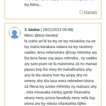
tsy fidiny...
Hamaly
3. biobio
( 26/11/2015 05:48)
Merci @toro hevitra!
fa izaho an'ié ka tsy oe tsy mivakilou na oe
tsy maha karakara vatana ka tsy rarahiny
vadiko, tena mifanohitra @izay mihintsy ary
fza tena faran zay jejou ndrindra , ny vadiko
ary saro piaro oe fa maninona zà no manao
jejoou trop fso misy lhl mahafinartira ahy
any fa dia otrany hoe tsy ampy ahy no
omeny ahy dia lasa mora rebireben'olona
zà !!tena tsy azoko mihintsy ny mahazo ahy
, mila mivavaka mintsy gamb !!!sanatria
otrany ireny azona fanafody ireny nefa ilay
olona ary tsy mbola nifankahita t@ko