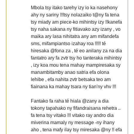
Mbola tsy itako tarehy izy io ka nasehony
ahy ny sariny !!!tsy nolazaiko t@ny fa tena
tsy miady am piece-ko mihintsy izy !!kanefa
tsy naha sakana ny fitiavako azy izany , vo
maika ary lasa nihitatra any am mifandefa
sms, mifampiantso izahay roa !!!!! té
hiresaka @fona za , té eo anilany za na dia
fantatro ary fa zvtr tsy ho tanteraka mihintsy
, izy koa mou tena mahay mampiresaka sy
manambitamby anao satria efa olona
lehibe , efa nahita zvtr betsaka teo am
fiainana ka mahay tsara ny tian'ny vhv !!!
Fantako fa raha té hiala @zany a dia
tokony tapahako ny fifandraisana rehetra ..
fa tena tsy vitako !!! vitako ray andro dia
miverina mamaly ny message -ny ihany
aho , tena mafy ilay tsy miresaka @ny !! efa