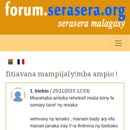
fitiavana mampijaly!mba ampio !
1. biobio
( 25/11/2015 12:53)
Miarahaba antsika rehetra!! miala tsiny fa
somary lava² ny resaka
vehivavy ny tenako , manam bady ary efa
manan janaka iray !! ra fintinina ny toetrako