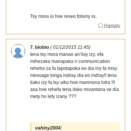
Tsy mora io hoe reseo fotsiny io.
Hamaly
7. biobio
( 01/12/2015 11:45)
tena tsy mora manao an'ilay izy, efa
mihezaka manapaka n communication
rehetra za fa tapotapoka eo dia iny fa misy
message tonga indray dia eo indray!! tena
tiako izy fa tsy aiko hoe maninona lotra !!!
asa hoe rehefa tena itako mivantana ve dia
mety ho lefy izany ???
vahiny2004: