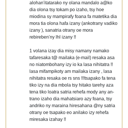
alohan'itatarako ny olana mandalo a@ko
dia olona tsy tokam po izaho, tsy hoe
miodina sy mampirafy foana fa matetika dia
mora tia olona hafa izany (ankotrany vadiko
izany ), sanatria otrany oe mora
rebireben'ny lhl izany !!
1 volana izay dia misy namany namako
tafaresaka t@ mailaka (e-mail) resaka asa
no niatombohany izy io ka lasa nihitatra !!
lasa mifampikoty am mailaka izany , lasa
nihitatra resaka oe rs sns !!!tsapako fa tena
tiko izy na dia mbola tsy hitako tarehy aza
tena tiko loatra satria rehefa mody any an-
trano izaho dia mahatsiaro azy foana, tsy
andriko ny maraina hiresahana @ny satria
otrany oe tsapako eo anilako izy rehefa
miresaka izahay !!