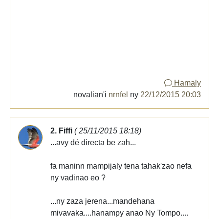
Hamaly
novalian'i
nrnfel
ny
22/12/2015 20:03
2. Fiffi
( 25/11/2015 18:18)
...avy dé directa be zah...
fa maninn mampijaly tena tahak'zao nefa
ny vadinao eo ?
...ny zaza jerena...mandehana
mivavaka....hanampy anao Ny Tompo....