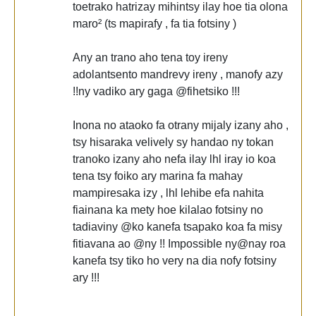
toetrako hatrizay mihintsy ilay hoe tia olona
maro² (ts mapirafy , fa tia fotsiny )
Any an trano aho tena toy ireny
adolantsento mandrevy ireny , manofy azy
!!ny vadiko ary gaga @fihetsiko !!!
Inona no ataoko fa otrany mijaly izany aho ,
tsy hisaraka velively sy handao ny tokan
tranoko izany aho nefa ilay lhl iray io koa
tena tsy foiko ary marina fa mahay
mampiresaka izy , lhl lehibe efa nahita
fiainana ka mety hoe kilalao fotsiny no
tadiaviny @ko kanefa tsapako koa fa misy
fitiavana ao @ny !! Impossible ny@nay roa
kanefa tsy tiko ho very na dia nofy fotsiny
ary !!!