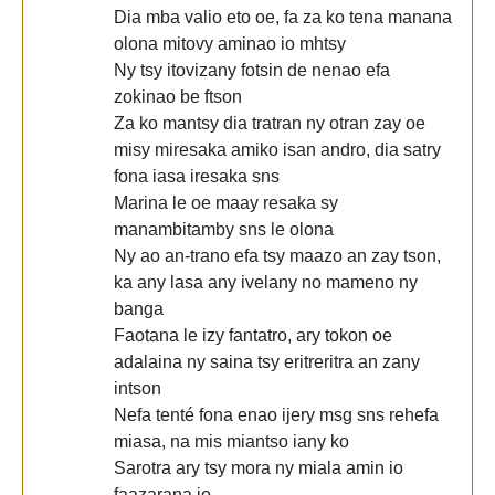
Dia mba valio eto oe, fa za ko tena manana
olona mitovy aminao io mhtsy
Ny tsy itovizany fotsin de nenao efa
zokinao be ftson
Za ko mantsy dia tratran ny otran zay oe
misy miresaka amiko isan andro, dia satry
fona iasa iresaka sns
Marina le oe maay resaka sy
manambitamby sns le olona
Ny ao an-trano efa tsy maazo an zay tson,
ka any lasa any ivelany no mameno ny
banga
Faotana le izy fantatro, ary tokon oe
adalaina ny saina tsy eritreritra an zany
intson
Nefa tenté fona enao ijery msg sns rehefa
miasa, na mis miantso iany ko
Sarotra ary tsy mora ny miala amin io
faazarana io,