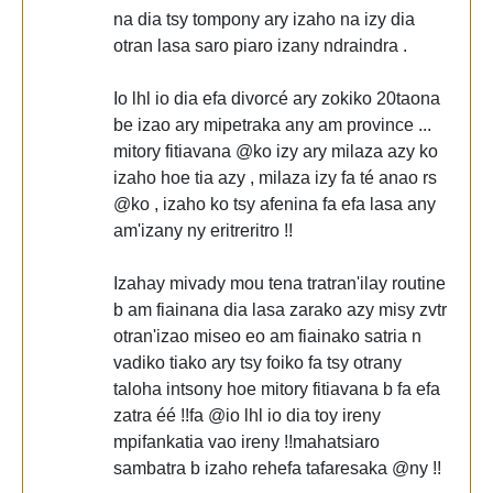
na dia tsy tompony ary izaho na izy dia
otran lasa saro piaro izany ndraindra .
Io lhl io dia efa divorcé ary zokiko 20taona
be izao ary mipetraka any am province ...
mitory fitiavana @ko izy ary milaza azy ko
izaho hoe tia azy , milaza izy fa té anao rs
@ko , izaho ko tsy afenina fa efa lasa any
am'izany ny eritreritro !!
Izahay mivady mou tena tratran'ilay routine
b am fiainana dia lasa zarako azy misy zvtr
otran'izao miseo eo am fiainako satria n
vadiko tiako ary tsy foiko fa tsy otrany
taloha intsony hoe mitory fitiavana b fa efa
zatra éé !!fa @io lhl io dia toy ireny
mpifankatia vao ireny !!mahatsiaro
sambatra b izaho rehefa tafaresaka @ny !!