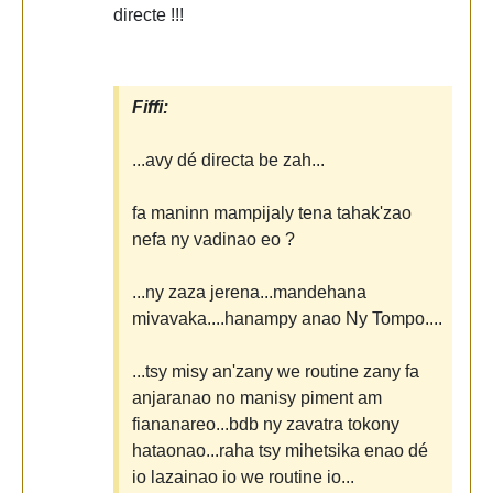
directe !!!
Fiffi:
...avy dé directa be zah...
fa maninn mampijaly tena tahak'zao
nefa ny vadinao eo ?
...ny zaza jerena...mandehana
mivavaka....hanampy anao Ny Tompo....
...tsy misy an'zany we routine zany fa
anjaranao no manisy piment am
fiananareo...bdb ny zavatra tokony
hataonao...raha tsy mihetsika enao dé
io lazainao io we routine io...