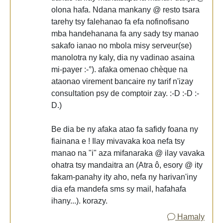
olona hafa. Ndana mankany @ resto tsara
tarehy tsy falehanao fa efa nofinofisano
mba handehanana fa any sady tsy manao
sakafo ianao no mbola misy serveur(se)
manolotra ny kaly, dia ny vadinao asaina
mi-payer :-°). afaka omenao chèque na
ataonao virement bancaire ny tarif n'izay
consultation psy de comptoir zay. :-D :-D :-
D.)
Be dia be ny afaka atao fa safidy foana ny
fiainana e ! Ilay mivavaka koa nefa tsy
manao na "i" aza mifanaraka @ ilay vavaka
ohatra tsy mandaitra an (Atra ô, esory @ ity
fakam-panahy ity aho, nefa ny harivan'iny
dia efa mandefa sms sy mail, hafahafa
ihany...). korazy.
Hamaly