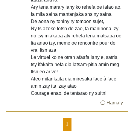
Ary tena marary iany ko rehefa oe ialao ao,
fa mila saina mantanjaka sns ny saina
De aona ny tohiny ry tompon sujet,
Ny ts azoko fotsn de zao, fa maninona izy
no tsy miakatra aty rehefa tena matsapa oe
tia anao izy, meme oe rencontre pour de
vrai ftsn aza
Le virtuel ko ne otran afaafa iany e, satria
tsy ifakaita nefa dia latsam-pitia amin msg
ftsn eo ar ve!
Aleo mifankaita dia miresaka face à face
amin zay ita izay atao
Courage enao, de tantarao ny suitn!
Hamaly
1