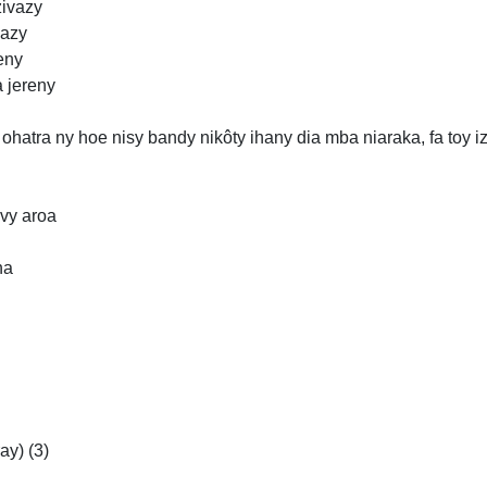
zivazy
kazy
eny
a jereny
, ohatra ny hoe nisy bandy nikôty ihany dia mba niaraka, fa toy i
avy aroa
ha
ay) (3)