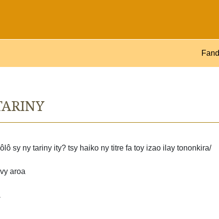
Fand
TARINY
 sy ny tariny ity? tsy haiko ny titre fa toy izao ilay tononkira/
avy aroa
a