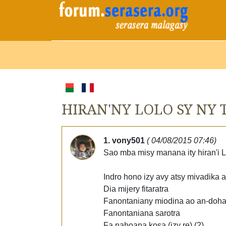
HIRAN'NY LOLO SY NY 
1. vony501
( 04/08/2015 07:46)
Sao mba misy manana ity hiran'i Lôlô
Indro hono izy avy atsy mivadika 
Dia mijery fitaratra
Fanontaniany miodina ao an-doh
Fanontaniana sarotra
Fa nahoana kosa (izy re) (2)