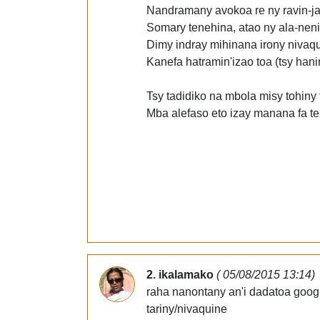
Nandramany avokoa re ny ravin-j
Somary tenehina, atao ny ala-nen
Dimy indray mihinana irony nivaq
Kanefa hatramin'izao toa (tsy hani
Tsy tadidiko na mbola misy tohiny 
Mba alefaso eto izay manana fa ten
2. ikalamako
( 05/08/2015 13:14)
raha nanontany an'i dadatoa google
tariny/nivaquine