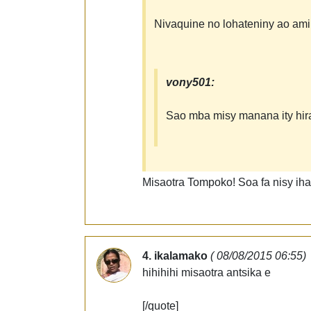
Nivaquine no lohateniny ao amin
vony501:
Sao mba misy manana ity hiran'i
Misaotra Tompoko! Soa fa nisy iha
4. ikalamako
( 08/08/2015 06:55)
hihihihi misaotra antsika e
[/quote]