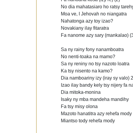
No dia mahatasiaro ho ratsy tareh
Moa ve, I Jehovah no niangatra
Nahatonga azy toy izao?
Novakiany ilay fitaratra
Fa nanome azy sary (mankalao) (
Sa ny rainy fony nanamboatra
No nenti-toaka na mamo?
Sa ny reniny no tsy nazoto loatra
Ka tsy nisento na kamo?
Dia namboariny izy (iray sy valo) 
Izao ilay bandy kely tsy nijery fa 
Dia mitoka-monina
Isaky ny mba mandeha mandihy
Fa tsy misy olona
Mazoto hanatitra azy rehefa mody
Miantso tody rehefa mody