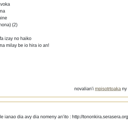
avoka
ina
uine
nona) (2)
fa izay no haiko
a milay be io hira io an!
novalian'i
mpisotrtoaka
n
 ianao dia avy dia nomeny an'ito : http://tononkira.serasera.org/