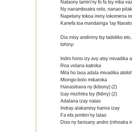
Nataony tamin'ny fo fa tsy mba va
Ny nanamboatra volo, nanao pila
Napetany tokoa ireny lokomena ir
Kanefa toa mandainga 'lay fitaratr
Dia misy andininy tsy tadidiko eto
tohiny:
Indro hono izy avy atsy mivadika 
Roa volana katroka
Mila ho lasa adala mivadika atido
Miongo-bolo mikaroka
Hanasitrana ny (kibony) (2)
Izay mizihitra tsy (fidiny) (2)
Adalana izay natao
Indray alakamisy hariva izay
Fa efa jembin'ny lalao
Diso ny fanisany andro (nihoatra ir