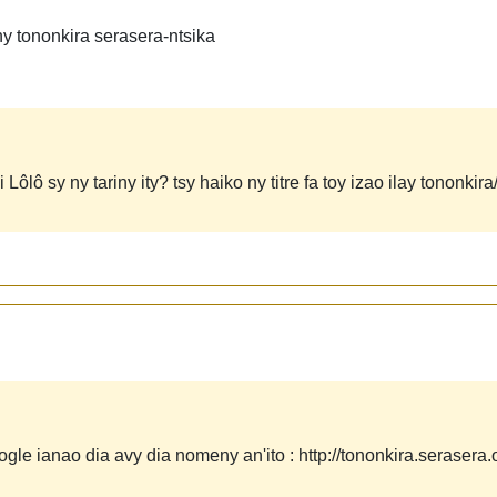
y tononkira serasera-ntsika
ôlô sy ny tariny ity? tsy haiko ny titre fa toy izao ilay tononkira
le ianao dia avy dia nomeny an'ito : http://tononkira.serasera.o