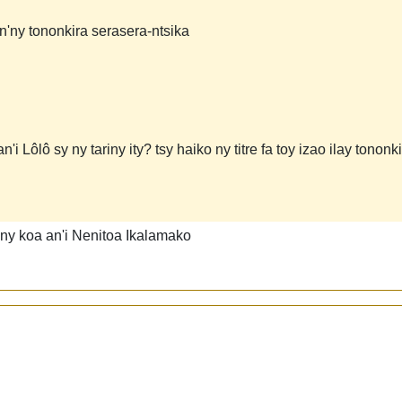
'ny tononkira serasera-ntsika
 Lôlô sy ny tariny ity? tsy haiko ny titre fa toy izao ilay tononki
ny koa an'i Nenitoa Ikalamako