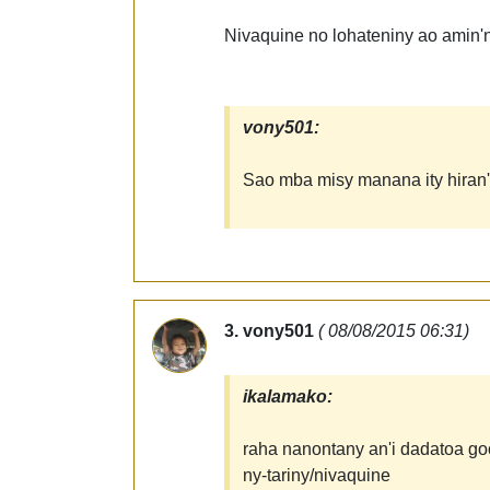
Nivaquine no lohateniny ao amin'n
vony501:
Sao mba misy manana ity hiran'i L
3. vony501
( 08/08/2015 06:31)
ikalamako:
raha nanontany an'i dadatoa goog
ny-tariny/nivaquine