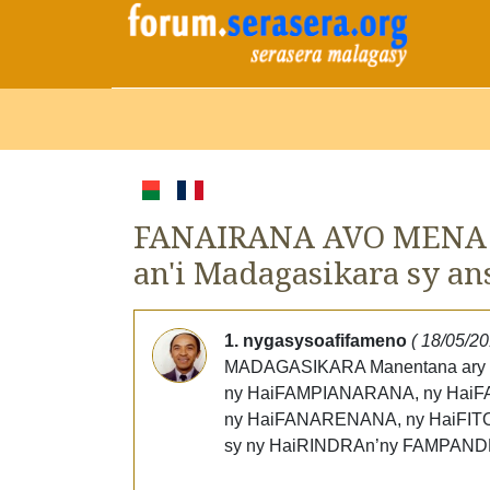
FANAIRANA AVO MENA
an'i Madagasikara sy a
1. nygasysoafifameno
( 18/05/2
MADAGASIKARA Manentana ary Mit
ny HaiFAMPIANARANA, ny HaiF
ny HaiFANARENANA, ny HaiFIT
sy ny HaiRINDRAn’ny FAMPAND