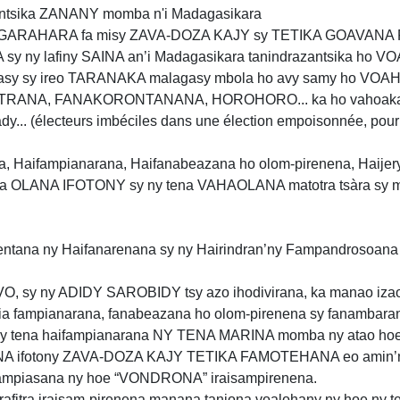
 antsika ZANANY momba n'i Madagasikara
ANGARAHARA fa misy ZAVA-DOZA KAJY sy TETIKA GOAVANA 
y ny lafiny SAINA an’i Madagasikara tanindrazantsika ho V
asy sy ireo TARANAKA malagasy mbola ho avy samy ho VOAH
ANTRANA, FANAKORONTANANA, HOROHORO... ka ho vahoaka 
dy... (électeurs imbéciles dans une élection empoisonnée, pour 
na, Haifampianarana, Haifanabeazana ho olom-pirenena, Haijery
na OLANA IFOTONY sy ny tena VAHAOLANA matotra tsàra sy ma
entana ny Haifanarenana sy ny Hairindran’ny Fampandrosoana
, sy ny ADIDY SAROBIDY tsy azo ihodivirana, ka manao izao
jia fampianarana, fanabeazana ho olom-pirenena sy fanambaran
ny tena haifampianarana NY TENA MARINA momba ny atao hoe
OLANA ifotony ZAVA-DOZA KAJY TETIKA FAMOTEHANA eo amin’n
ampiasana ny hoe “VONDRONA” iraisampirenena.
rafitra iraisam-pirenena manana tanjona voalohany ny hoe ny t