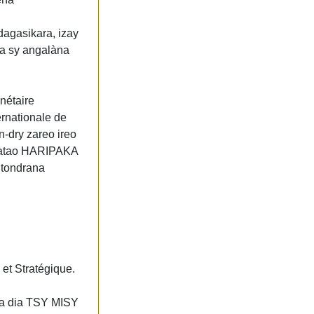
agasikara, izay
na sy angalàna
nétaire
ernationale de
n-dry zareo ireo
a natao HARIPAKA
itondrana
et Stratégique.
a dia TSY MISY