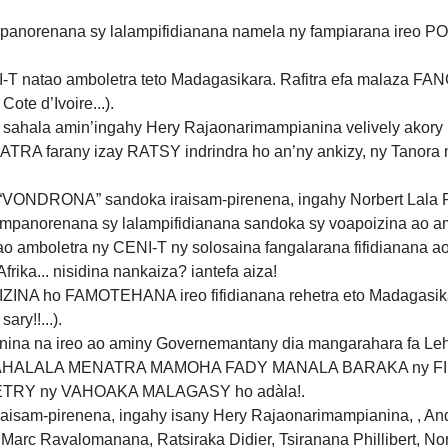
mpanorenana sy lalampifidianana namela ny fampiarana ireo P
-T natao amboletra teto Madagasikara. Rafitra efa malaza 
Cote d’Ivoire...).
ahala amin’ingahy Hery Rajaonarimampianina velively akory 
OHATRA farany izay RATSY indrindra ho an’ny ankizy, ny Tanor
VONDRONA” sandoka iraisam-pirenena, ingahy Norbert Lala 
ampanorenana sy lalampifidianana sandoka sy voapoizina ao am
o amboletra ny CENI-T ny solosaina fangalarana fifidianana ao 
Afrika... nisidina nankaiza? iantefa aiza!
A ho FAMOTEHANA ireo fifidianana rehetra eto Madagasika
ary!!...).
ina na ireo ao aminy Governemantany dia mangarahara fa Leh
SY MAHALALA MENATRA MAMOHA FADY MANALA BARAKA ny F
RY ny VAHOAKA MALAGASY ho adàla!.
isam-pirenena, ingahy isany Hery Rajaonarimampianina, , And
Marc Ravalomanana, Ratsiraka Didier, Tsiranana Phillibert, Nor