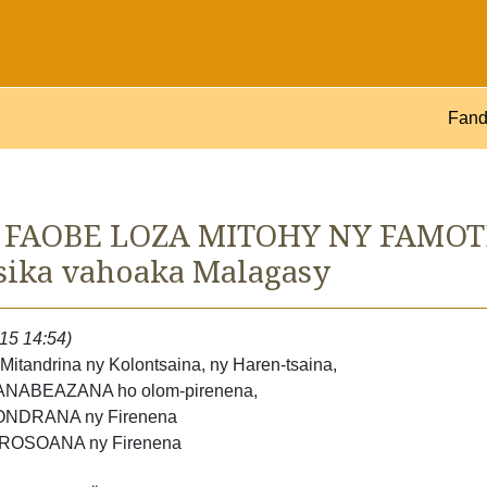
Fand
 FAOBE LOZA MITOHY NY FAMO
nsika vahoaka Malagasy
015 14:54)
andrina ny Kolontsaina, ny Haren-tsaina,
ANABEAZANA ho olom-pirenena,
ONDRANA ny Firenena
ROSOANA ny Firenena