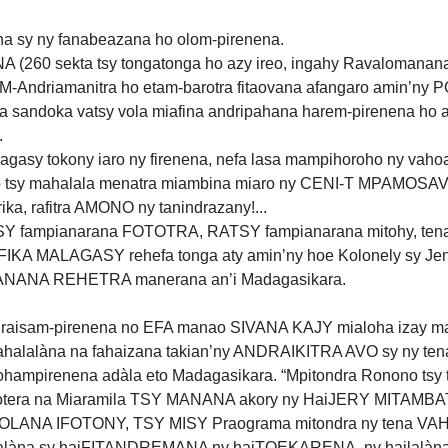
 sy ny fanabeazana ho olom-pirenena.
260 sekta tsy tongatonga ho azy ireo, ingahy Ravalomanana
JKM-Andriamanitra ho etam-barotra fitaovana afangaro amin’ny 
na sandoka vatsy vola miafina andripahana harem-pirenena ho a
.
sy tokony iaro ny firenena, nefa lasa mampihoroho ny vahoa
no tsy mahalala menatra miambina miaro ny CENI-T MPAMOSAVY
rika, rafitra AMONO ny tanindrazany!...
 fampianarana FOTOTRA, RATSY fampianarana mitohy, t
A MALAGASY rehefa tonga aty amin’ny hoe Kolonely sy Jene
IANANA REHETRA manerana an’i Madagasikara.
aisam-pirenena no EFA manao SIVANA KAJY mialoha izay mal
halalàna na fahaizana takian’ny ANDRAIKITRA AVO sy ny tena 
lohampirenena adàla eto Madagasikara. “Mpitondra Ronono tsy t
kotera na Miaramila TSY MANANA akory ny HaiJERY MITAMB
 OLANA IFOTONY, TSY MISY Praograma mitondra ny tena VA
làna sy haiFITANDREMANA ny haiTOEKARENA, ny hailalàna