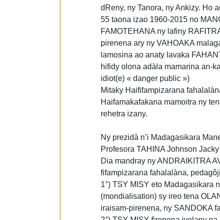
dReny, ny Tanora, ny Ankizy. Ho
55 taona izao 1960-2015 no M
FAMOTEHANA ny lafiny RAFITRA s
pirenena ary ny VAHOAKA malag
lamosina ao anaty lavaka FAH
hifidy olona adàla mamarina an-ka
idiot(e) « danger public »)
Mitaky Haififampizarana fahalalà
Haifamakafakana mamoitra ny te
rehetra izany.
Ny prezidà n’i Madagasikara Man
Profesora TAHINA Johnson Jacky
Dia mandray ny ANDRAIKITRA AVO
fifampizarana fahalalàna, pedagô
1°) TSY MISY eto Madagasikara 
(mondialisation) sy ireo tena 
iraisam-pirenena, ny SANDOKA f
2°) TSY MISY firenena ivelany na 