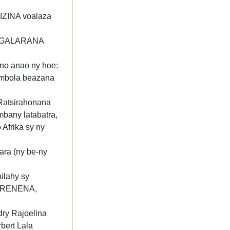
OIZINA voalaza
FANGALARANA
no anao ny hoe:
a mbola beazana
Ratsirahonana
bany latabatra,
Afrika sy ny
ra (ny be-ny
ilahy sy
IRENENA,
ry Rajoelina
bert Lala