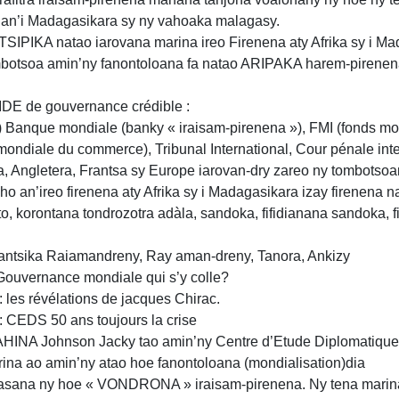
’i Madagasikara sy ny vahoaka malagasy.
IKA natao iarovana marina ireo Firenena aty Afrika sy i Mad
ombotsoa amin’ny fanontoloana fa natao ARIPAKA harem-pirene
VIDE de gouvernance crédible :
Banque mondiale (banky « iraisam-pirenena »), FMI (fonds mo
mondiale du commerce), Tribunal International, Cour pénale int
ika, Angletera, Frantsa sy Europe iarovan-dry zareo ny tombotsoa
a ho an’ireo firenena aty Afrika sy i Madagasikara izay firenen
 korontana tondrozotra adàla, sandoka, fifidianana sandoka, f
antsika Raiamandreny, Ray aman-dreny, Tanora, Ankizy
 Gouvernance mondiale qui s’y colle?
 les révélations de jacques Chirac.
: CEDS 50 ans toujours la crise
HINA Johnson Jacky tao amin’ny Centre d’Etude Diplomatique 
a ao amin’ny atao hoe fanontoloana (mondialisation)dia
sana ny hoe « VONDRONA » iraisam-pirenena. Ny tena marin