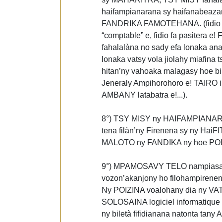
haifampianarana sy haifanabea
FANDRIKA FAMOTEHANA. (fidio fa d
“comptable” e, fidio fa pasitera e!
fahalalàna no sady efa lonaka anat
lonaka vatsy vola jiolahy miafina t
hitan’ny vahoaka malagasy hoe bile
Jeneraly Ampihorohoro e! TAIRO 
AMBANY latabatra e!...).
8°) TSY MISY ny HAIFAMPIANARA
tena filàn’ny Firenena sy ny 
MALOTO ny FANDIKA ny hoe POLI
9°) MPAMOSAVY TELO nampiasa P
vozon’akanjony ho filohampirenen
Ny POIZINA voalohany dia ny VAT
SOLOSAINA logiciel informatique f
ny biletà fifidianana natonta tany 