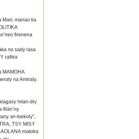
 Marc manao tia
POLITIKA
n’ireo firenena
ka no sady lasa
 rafitra
ena MAMOHA
raly na Amiraly.
agasy hitan-dry
filàn’ny
any an-tsekoly”,
ATRA, TSY MISY
HAOLANA matotra
, ny