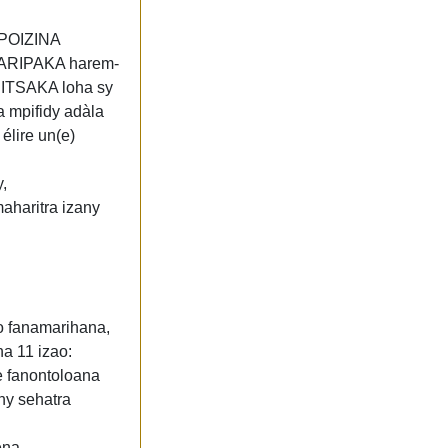
POIZINA
OARIPAKA harem-
ITSAKA loha sy
mpifidy adàla
élire un(e)
,
haritra izany
 fanamarihana,
a 11 izao:
 fanontoloana
y sehatra
ena