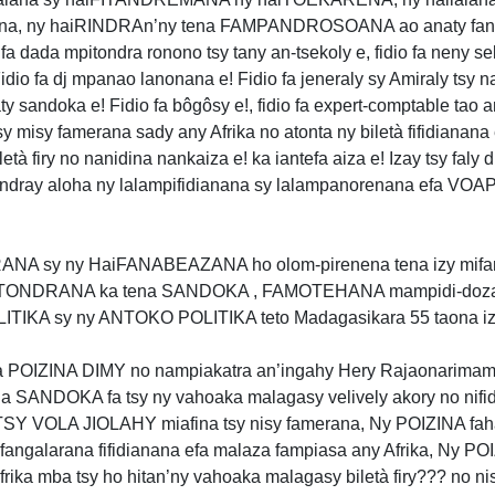
zana, ny haiRINDRAn’ny tena FAMPANDROSOANA ao anaty fan
ada mpitondra ronono tsy tany an-tsekoly e, fidio fa neny se
 Fidio fa dj mpanao lanonana e! Fidio fa jeneraly sy Amiraly tsy 
y sandoka e! Fidio fa bôgôsy e!, fidio fa expert-comptable tao 
sy misy famerana sady any Afrika no atonta ny biletà fifidianana
tà firy no nanidina nankaiza e! ka iantefa aiza e! Izay tsy faly
indray aloha ny lalampifidianana sy lalampanorenana efa VOA
NA sy ny HaiFANABEAZANA ho olom-pirenena tena izy mifan
HaiFITONDRANA ka tena SANDOKA , FAMOTEHANA mampidi-doza
TIKA sy ny ANTOKO POLITIKA teto Madagasikara 55 taona iz
OIZINA DIMY no nampiakatra an’ingahy Hery Rajaonarimamp
a SANDOKA fa tsy ny vahoaka malagasy velively akory no nifid
SY VOLA JIOLAHY miafina tsy nisy famerana, Ny POIZINA fah
angalarana fifidianana efa malaza fampiasa any Afrika, Ny POI
Afrika mba tsy ho hitan’ny vahoaka malagasy biletà firy??? no ni