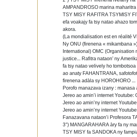
AMPANDROSO marina maharitra an
TSY MISY RAFITRA TSYMISY FITSIP
efa voakajy fa tsy natao ahazo t
akora.
(La mondialisation est en réalité 
Ny ONU (firenena « mikambana ») 
International) OMC (Organisation 
justice... Rafitra nataon’ ny Amer
fa tsy natao velively ho tombotso
ao anaty FAHANTRANA, safotofoto,
firenena adàla sy HOROHORO ...
Porofo manazava izany : manasa 
Jereo ao amin’i internet Youtube:
Jereo ao amin’ny internet Youtube:
Jereo ao amin’ny internet Youtube
Fanazavana nataon’i Profesora TA
3°) MANGARAHARA àry fa ny marin
TSY MISY fa SANDOKA ny fampia