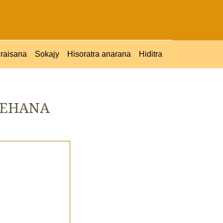
raisana
Sokajy
Hisoratra anarana
Hiditra
TEHANA