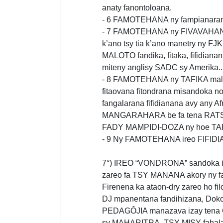
anaty fanontoloana.
- 6 FAMOTEHANA ny fampianarana
- 7 FAMOTEHANA ny FIVAVAHANA (
k’ano tsy tia k’ano manetry ny F
MALOTO fandika, fitaka, fifidiana
miteny anglisy SADC sy Amerika..
- 8 FAMOTEHANA ny TAFIKA malaga
fitaovana fitondrana misandoka 
fangalarana fifidianana avy any Af
MANGARAHARA be fa tena RATSY
FADY MAMPIDI-DOZA ny hoe TAFIK
- 9 Ny FAMOTEHANA ireo FIFID
7°) IREO “VONDRONA” sandoka ir
zareo fa TSY MANANA akory ny fa
Firenena ka ataon-dry zareo ho fi
DJ mpanentana fandihizana, Do
PEDAGÔJIA manazava izay tena
sy MAHARITRA, TSY MISY fahala