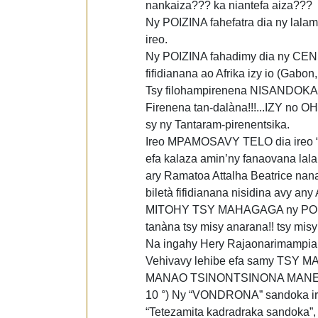
nankaiza??? ka niantefa aiza???
Ny POIZINA fahefatra dia ny lala
ireo.
Ny POIZINA fahadimy dia ny CENI
fifidianana ao Afrika izy io (Gabon, 
Tsy filohampirenena NISANDOKA s
Firenena tan-dalàna!!!...IZY no 
sy ny Tantaram-pirenentsika.
Ireo MPAMOSAVY TELO dia ireo “
efa kalaza amin’ny fanaovana lal
ary Ramatoa Attalha Beatrice nana
biletà fifidianana nisidina avy any 
MITOHY TSY MAHAGAGA ny POIZIN
tanàna tsy misy anarana!! tsy misy s
Na ingahy Hery Rajaonarimampian
Vehivavy lehibe efa samy T
MANAO TSINONTSINONA MANET
10 °) Ny “VONDRONA” sandoka ira
“Tetezamita kadradraka sandoka”, 