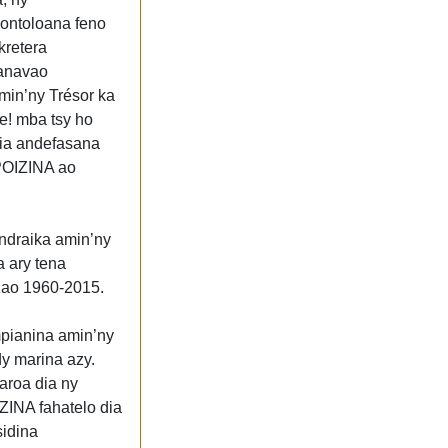
ontoloana feno
kretera
nanavao
amin’ny Trésor ka
 e! mba tsy ho
 dia andefasana
POIZINA ao
draika amin’ny
 ary tena
ao 1960-2015.
ianina amin’ny
y marina azy.
aroa dia ny
ZINA fahatelo dia
sidina