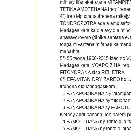
mihitsy fifanakalozana MIFAMPIT
TETIKA AMOTEHANA ireo firenen
4°) Ireo Mpitondra firenena mik
TONDROZOTRA adàla ampisafotofo
Madagasikara ka dia avy dia min
anasavorovoro (dinika santatra e,
tonga mivantana mifanatrika mand
maharitra.
5°) 55 taona 1960-2015 izao no 
Madagasikara. VOAPOIZINA ireo F
FITONDRANA sisa REHETRA.
6°) EFA VITAN-DRY ZAREO ho 
firenena eto Madagasikara :
- 1 FANAPOIZINANA Ny lalampano
- 2 FANAPOIZINANA ny fifidianan
- 3 FANAPOIZINANA sy FAMOTEHAN
ivelany andripahana ireo harem-p
- 4 FAMOTEHANA ny Tontolo iainan
- 5 FAMOTEHANA ny tontolo iainan