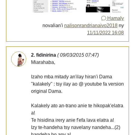
Hamaly
novalian'i
nalisonrandrianaivo2018
ny
11/11/2022 16:08
2. fidinirina
( 09/03/2015 07:47)
Miarahaba,
Izaho mba mitady an'ilay hiran'i Dama
"kalakely" : tsy ilay ao @ youtube fa version
original Dama.
Kalakely ato an-trano anie te hikopak'elatra
a!
Te hisidina irery anie f'efa lava elatra a!
Izy te-handeha tsy navelany nandeha...(2)
handeha ho any a!