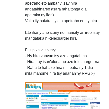
apetraho eto ambany izay hira
angatahinareo (tsara raha tonga dia
apetraka ny lien).
Valio ity hafatra ity dia apetraho eo ny hira.
Eto ihany aho izany no mamaly an'ireo izay
mangataka hi-telecharger hira.
Fitsipika vitsivitsy:
- Ny hira vaovao tsy azo angatahina.
- Hira iray isan'olona no azo telecharger-na
- Raha te hahazo hira mihoatra ny 1 dia
mila manome hira tsy ananan'ny RVG :-)