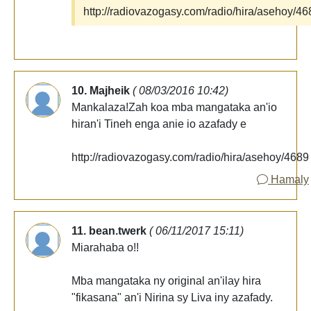
http://radiovazogasy.com/radio/hira/asehoy/46
10. Majheik
( 08/03/2016 10:42)
Mankalaza!Zah koa mba mangataka an'io
hiran'i Tineh enga anie io azafady e
http://radiovazogasy.com/radio/hira/asehoy/4689
Hamaly
11. bean.twerk
( 06/11/2017 15:11)
Miarahaba o!!
Mba mangataka ny original an'ilay hira
"fikasana" an'i Nirina sy Liva iny azafady.