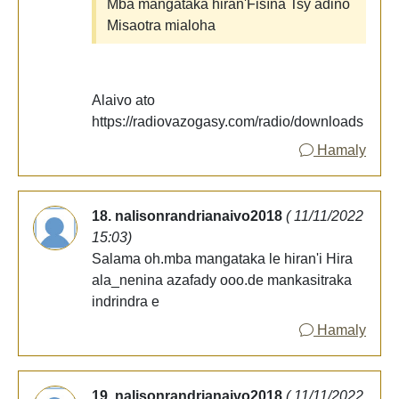
Mba mangataka hiran'Fisïna Tsy adino
Misaotra mialoha
Alaivo ato
https://radiovazogasy.com/radio/downloads
Hamaly
18. nalisonrandrianaivo2018
( 11/11/2022
15:03)
Salama oh.mba mangataka le hiran'i Hira
ala_nenina azafady ooo.de mankasitraka
indrindra e
Hamaly
19. nalisonrandrianaivo2018
( 11/11/2022