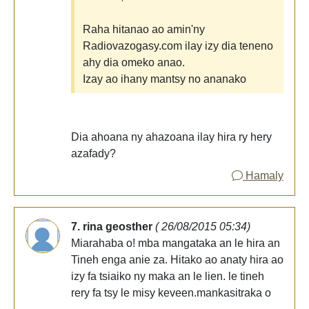
Raha hitanao ao amin'ny
Radiovazogasy.com ilay izy dia teneno
ahy dia omeko anao.
Izay ao ihany mantsy no ananako
Dia ahoana ny ahazoana ilay hira ry hery
azafady?
Hamaly
7. rina geosther
( 26/08/2015 05:34)
Miarahaba o! mba mangataka an le hira an
Tineh enga anie za. Hitako ao anaty hira ao
izy fa tsiaiko ny maka an le lien. le tineh
rery fa tsy le misy keveen.mankasitraka o