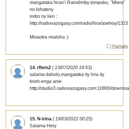
mangataka hiran'i Raindimby tompoko, "Miera"
no lohateny
indro ny lien :
http://radiovazogasy.com/radio/hira/asehoy/1315
Misaotra mialoha :)
Hamaly
14. rftem2
( 13/07/2020 19:53)
salama daholo,mangataka ity hira ity
tineh-enga anie
http://studio3.radiovazogasy.com:10800/downloa
15. N-irina
( 19/03/2022 00:25)
Salama Hery