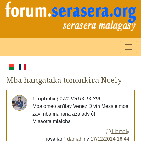
Mba hangataka tononkira Noely
1. ophelia
( 17/12/2014 14:39)
Mba omeo an'ilay Venez Divin Messie moa
zay mba manana azafady ô!
Misaotra mialoha
Hamaly
novalian'i
damah
ny
17/12/2014 16:44