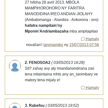
27 hifoha 28 avril 2013. MBOLA
MAMPIHOROHORO NY FARITRA
MANODIDINA IREO ANDIAN-JIOLAHY
(Ambatomanga - Alarobia - Ankorona - sns)
hafatra nampitain'ny
Mponin'Andriambazaha
mba ampitapitao
Hamaly
novalian'i
tanimamiko
ny
15/07/2013 07:56
2. FENOSOA2
( 03/05/2013 16:28)
Slt? zahay avy aty miandanandriana zao
tena mitaintaina mhts any an_tanimbary ve
matory tena mijaly e!
Hamaly
3. Rabefou
( 03/05/2013 19:52)