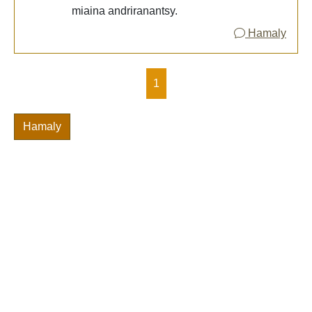
miaina andriranantsy.
Hamaly
1
Hamaly