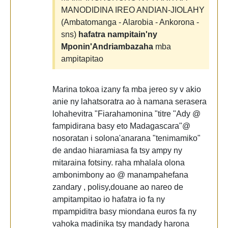
MANODIDINA IREO ANDIAN-JIOLAHY
(Ambatomanga - Alarobia - Ankorona -
sns)
hafatra nampitain'ny
Mponin'Andriambazaha
mba
ampitapitao
Marina tokoa izany fa mba jereo sy v akio
anie ny lahatsoratra ao à namana serasera
lohahevitra "Fiarahamonina "titre "Ady @
fampidirana basy eto Madagascara"@
nosoratan i solona'anarana "tenimamiko"
de andao hiaramiasa fa tsy ampy ny
mitaraina fotsiny. raha mhalala olona
ambonimbony ao @ manampahefana
zandary , polisy,douane ao nareo de
ampitampitao io hafatra io fa ny
mpampiditra basy miondana euros fa ny
vahoka madinika tsy mandady harona