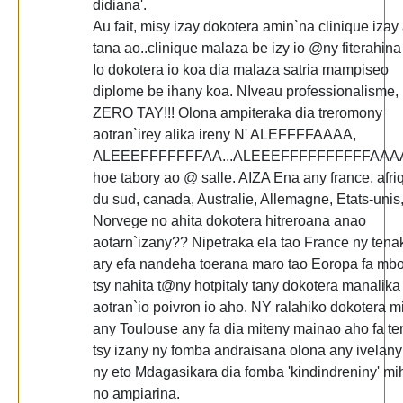
didiana'.
Au fait, misy izay dokotera amin`na clinique izay
tana ao..clinique malaza be izy io @ny fiterahina 
Io dokotera io koa dia malaza satria mampiseo
diplome be ihany koa. NIveau professionalisme,
ZERO TAY!!! Olona ampiteraka dia treromony
aotran`irey alika ireny N' ALEFFFFAAAA,
ALEEEFFFFFFFAA...ALEEEFFFFFFFFFFAAA
hoe tabory ao @ salle. AIZA Ena any france, afri
du sud, canada, Australie, Allemagne, Etats-unis
Norvege no ahita dokotera hitreroana anao
aotarn`izany?? Nipetraka ela tao France ny tena
ary efa nandeha toerana maro tao Eoropa fa mbo
tsy nahita t@ny hotpitaly tany dokotera manalika
aotran`io poivron io aho. NY ralahiko dokotera m
any Toulouse any fa dia miteny mainao aho fa te
tsy izany ny fomba andraisana olona any ivelany
ny eto Mdagasikara dia fomba 'kindindreniny' mih
no ampiarina.