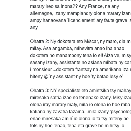
marary ireo sa inona?? Any France, na any
allemagne, izany mampiandry olona marary izan
ampy hanaovana 'licenciement' ary faute grave i
any.
Ohatra 2: Ny dokotera eto M/scar, ny maro, dia m
milay. Asa angamba, mihevitra anao iha anao
dokotera no manambony tena io e!! Aiza ve, mis
sasany izany, assistante no asiana mibata ny ca
i monsieur....dokotera frantsay na amerikana iza 
hiteny @`ny assistant-ny hoe 'ty batao lesy e'
Ohatra 3: NY specialiste eto amintsika tsy maha
miresaka satria izao no tenenako izany. Misy iza
olona iray marary mafy, mila io olona io hoe mba
kaliana ny zavatra lazaina...mila izany 'psycholog
enao miresaka amin`io olona io fa tsy miteny be
fotsiny hoe 'enao, tena efa grave be mihitsy io