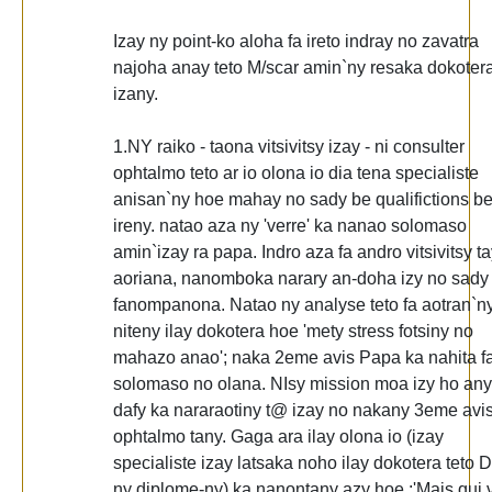
Izay ny point-ko aloha fa ireto indray no zavatra
najoha anay teto M/scar amin`ny resaka dokoter
izany.
1.NY raiko - taona vitsivitsy izay - ni consulter
ophtalmo teto ar io olona io dia tena specialiste
anisan`ny hoe mahay no sady be qualifictions b
ireny. natao aza ny 'verre' ka nanao solomaso
amin`izay ra papa. Indro aza fa andro vitsivitsy t
aoriana, nanomboka narary an-doha izy no sady
fanompanona. Natao ny analyse teto fa aotran`n
niteny ilay dokotera hoe 'mety stress fotsiny no
mahazo anao'; naka 2eme avis Papa ka nahita fa
solomaso no olana. NIsy mission moa izy ho any
dafy ka nararaotiny t@ izay no nakany 3eme avi
ophtalmo tany. Gaga ara ilay olona io (izay
specialiste izay latsaka noho ilay dokotera teto 
ny diplome-ny) ka nanontany azy hoe :'Mais qui 