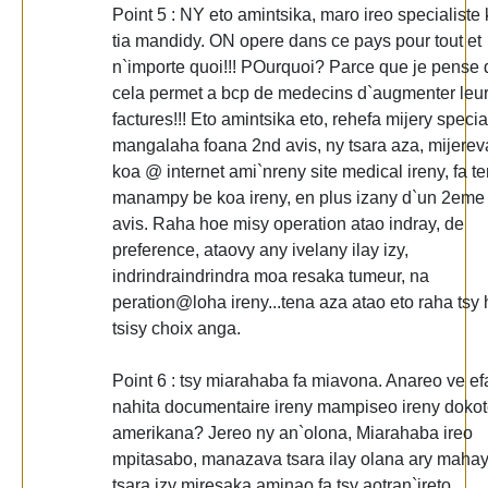
Point 5 : NY eto amintsika, maro ireo specialiste
tia mandidy. ON opere dans ce pays pour tout et
n`importe quoi!!! POurquoi? Parce que je pense
cela permet a bcp de medecins d`augmenter leu
factures!!! Eto amintsika eto, rehefa mijery special
mangalaha foana 2nd avis, ny tsara aza, mijerev
koa @ internet ami`nreny site medical ireny, fa t
manampy be koa ireny, en plus izany d`un 2eme
avis. Raha hoe misy operation atao indray, de
preference, ataovy any ivelany ilay izy,
indrindraindrindra moa resaka tumeur, na
peration@loha ireny...tena aza atao eto raha tsy
tsisy choix anga.
Point 6 : tsy miarahaba fa miavona. Anareo ve ef
nahita documentaire ireny mampiseo ireny dokot
amerikana? Jereo ny an`olona, Miarahaba ireo
mpitasabo, manazava tsara ilay olana ary maha
tsara izy miresaka aminao fa tsy aotran`ireto