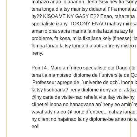
mahazo anao io aaannn...tena tsisy hevitra tsony
tena tonga dia tsy maintsy didiana!!!' Fa inona a
ity?? KISOA VE NY GASY E?? Enao, raha tena
specialiste izany, TOKONY ENAO mahay mires
aman'olona satria marina fa mila lazaina azy le
probleme, fa kosa, mila fikajiana kely (finesse) il
fomba fanao fa tsy tonga dia aotran`ireny miseo 
ireny.
Point 4 : Maro am`nireo specialiste eto Dago eto
tena tia mampiseo 'diplome de l`universite de Qc
'Professeur agrege de l`univerite de qch'. Inona 
fa tsy fisehoana? Ireny diplome ireny anie, afaka
@ny carte de visite-nao rehefa vita ilay visite-ny
clinet e!!Inona no hanaovana an`ireny eo amin`n
vavahady na eo @ porte d`entree...mahay ianao,
ny client no hajainao fa ny diplome-be anao no 
eo!!