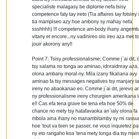
specialiste malagasy be diplome nefa tsisy
competence faty tay ireto (Tia affaires tay fotsiny 
tia mampiseo azy hoe ambony sy mahay nefa
ssshhhh) !!! competence am-body ihany angemb
vitany et encore...ny vadinireo olo ireo aza met t
jouir akorony any!!
Point 7: Tsisy professionalisme: Comme j`ai dit, 
tsy salama no tonga ao aminao, idnraidnray aza,
olona ambany moral-ny. Mila izany fikaliana avy
aminao fa tsy messages negatives tsy manjary t
ireny no abaokanao eo. Comme j`ai dit, jerevo a
ny professionalisme ireny chirurgien amerikana 
e!! Cas efa tena grave be tena efa hoe 50% de
chance no mety tsy hatafavaoka an`ialy olona fa
mbola aina ihany no manambitamby sy mi rassur
hoe 'tout va bien se passer, ne vous inquietez pas
ny eto rangaho koa 'tena mety tonga dia tsy main