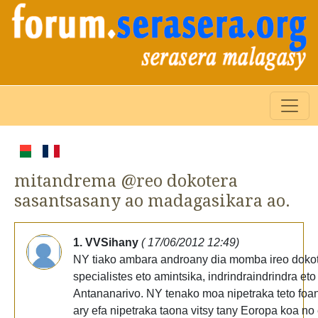
mitandrema @reo dokotera
sasantsasany ao madagasikara ao.
1. VVSihany
( 17/06/2012 12:49)
NY tiako ambara androany dia momba ireo doko
specialistes eto amintsika, indrindraindrindra eto
Antananarivo. NY tenako moa nipetraka teto foa
ary efa nipetraka taona vitsy tany Eoropa koa no 