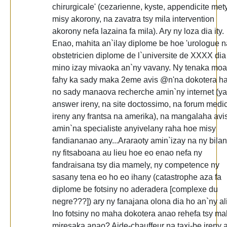
chirurgicale' (cezarienne, kyste, appendicite mety
misy akorony, na zavatra tsy mila intervention
akorony nefa lazaina fa mila). Ary ny loza dia ity.
Enao, mahita an`ilay diplome be hoe 'urologue n
obstetricien diplome de l`universite de XXXX dia
mino izay mivaoka an`ny vavany. Ny tenaka moa
fahy ka sady maka 2eme avis @n'na dokotera ha
no sady manaova recherche amin`ny internet (y
answer ireny, na site doctossimo, na forum medi
ireny any frantsa na amerika), na mangalaha avi
amin`na specialiste anyivelany raha hoe misy
fandiananao any...Araraoty amin`izay na ny bilan
ny fitsaboana au lieu hoe eo enao nefa ny
fandraisana tsy dia mamely, ny competence ny
sasany tena eo ho eo ihany (catastrophe aza fa
diplome be fotsiny no aderadera [complexe du
negre???]) ary ny fanajana olona dia ho an`ny al
Ino fotsiny no maha dokotera anao rehefa tsy m
miresaka anao? Aide-chauffeur na taxi-be ireny 