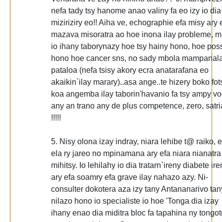
nefa tady tsy hanome anao valiny fa eo izy io dia
miziriziry eo!! Aiha ve, echographie efa misy ary 
mazava misoratra ao hoe inona ilay probleme, m
io ihany taborynazy hoe tsy hainy hono, hoe pos
hono hoe cancer sns, no sady mbola mampanal
pataloa (nefa tsisy akory ecra anatarafana eo
akaikin`ilay marary)..asa ange..te hizery boko fot
koa angemba ilay taborin'havanio fa tsy ampy v
any an trano any de plus competence, zero, satri
!!!!!
5. Nisy olona izay indray, niara lehibe t@ raiko, e
ela ry jareo no mpinamana ary efa niara nianatra
mihitsy. Io lehilahy io dia tratarn`ireny diabete ire
ary efa soamry efa grave ilay nahazo azy. Ni-
consulter dokotera aza izy tany Antananarivo tan
nilazo hono io specialiste io hoe 'Tonga dia izay
ihany enao dia miditra bloc fa tapahina ny tongot