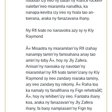
nitobian’izy ireo ny balan’ny «lance rocket»
nalefan’ireo miaramila nanafika, ka
nanapa-kevitra izy ireo ny hiala tao an-
toerana, araka ny fanazavana ihany.
Ny Rfi Ivato no nanavotra azy sy ry Kly
Raymond
Â« Misaotra ny miaramilan’ny Rfi izahay
nanampy tamin’ny famoahana anay tao
amin’ny toby Â», hoy ny Jly Zafera.
Anisan’ny navoaka sy navotan’ny
miaramilan’ny Rfi Ivato tamin’izany ny Kly
Raymond sy ireo zandary niaraka taminy,
ary ireo zandary tsy nikomy. Â« Raha toa
ka namaly ny fanafihana ny Fign rehetraâ€¦
Â», hoy ny lehiben’izy ireo. Fantatra ihany
koa, araka ny fanazavan’ny Jly Zafera
ihany, fa basy nampiasain’ny Fign tsy