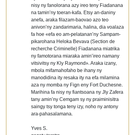
nisy ny fanolorana azy ireo teny Fiadanana
na tamin’ny toeran-kafa. Etsy an-daniny
anefa, araka filazam-baovao azo teo
anivon’ny zandarimaria, halina, dia voalaza
fa hoe «efa eo am-pelatanan’ny Sampam-
pikarohana Heloka Bevava (Section de
recherche Criminelle) Fiadanana miatrika
ny famotorana miaraka amin’ireo namany
vitsivitsy ny Kly Raymond». Araka izany,
mbola mifamahofaho be ihany ny
manodidina ity resaka ity na efa milamina
aza ny momba ny Fign eny Fort Duchesne.
Marihina fa nisy ny fiantsoana ny Jly Zafera
tany amin’ny Cemgam sy ny praiminisitra
saingy tsy tonga teny izy, noho ny antony
ara-pahasalamana.
Yves S.