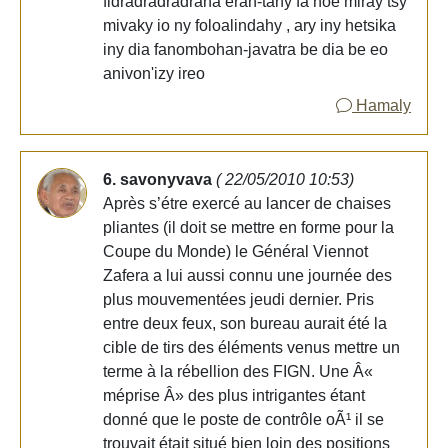
fidradradradrana eran-tany fa hoe miray tsy
mivaky io ny foloalindahy , ary iny hetsika
iny dia fanombohan-javatra be dia be eo
anivon'izy ireo
Hamaly
6. savonyvava
( 22/05/2010 10:53)
Après s’étre exercé au lancer de chaises
pliantes (il doit se mettre en forme pour la
Coupe du Monde) le Général Viennot
Zafera a lui aussi connu une journée des
plus mouvementées jeudi dernier. Pris
entre deux feux, son bureau aurait été la
cible de tirs des éléments venus mettre un
terme à la rébellion des FIGN. Une Â«
méprise Â» des plus intrigantes étant
donné que le poste de contrôle oÃ¹ il se
trouvait était situé bien loin des positions