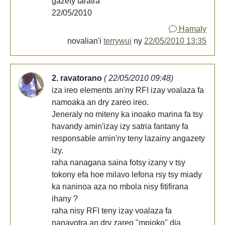
gazety taratra
22/05/2010
Hamaly
novalian'i
terrywui
ny
22/05/2010 13:35
2. ravatorano
( 22/05/2010 09:48)
iza ireo elements an'ny RFI izay voalaza fa
namoaka an dry zareo ireo.
Jeneraly no miteny ka inoako marina fa tsy
havandy amin'izay izy satria fantany fa
responsable amin'ny teny lazainy angazety
izy.
raha nanagana saina fotsy izany v tsy
tokony efa hoe milavo lefona rsy tsy miady
ka naninoa aza no mbola nisy fitifirana
ihany ?
raha nisy RFI teny izay voalaza fa
nanavotra an dry zareo "mpioko" dia