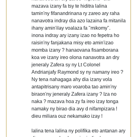
mazava izany fa tsy te hiditra lalina
tamin'ny fifanandrinana ry zareo ary raha
nanavotra indray dia azo lazaina fa mitanila
ihany amin'ilay voalaza fa "mikomy".
inona indray ary izany izao no fepetra ho
raisin'ny fanjakana misy eto amin'izao
momba izany ? hanaovana fisamborana
koa ve izany ireo olona nanavotra an dry
jeneraly Zafera sy ny Lt Colonel
Andrianjafy Raymond sy ny namany ireo ?
Ny tena nahagaga ahy dia izany vola
antapitrisany maro voaroba tao amin'ny
biraon'ny jeneraly Zafera izany ? Iza no
naka ? mazava hoa zy fa ireo izay tonga
namaky ny birao dia avy d nifampizara !
dieu miliara ouz nekamako izay !
lalina tena lalina ny polifika eto antanan ary