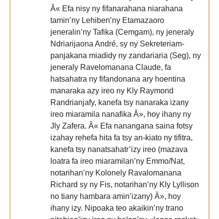
Â« Efa nisy ny fifanarahana niarahana
tamin’ny Lehiben’ny Etamazaoro
jeneralin’ny Tafika (Cemgam), ny jeneraly
Ndriarijaona André, sy ny Sekreteriam-
panjakana miadidy ny zandariaria (Seg), ny
jeneraly Ravelomanana Claude, fa
hatsahatra ny fifandonana ary hoentina
manaraka azy ireo ny Kly Raymond
Randrianjafy, kanefa tsy nanaraka izany
ireo miaramila nanafika Â», hoy ihany ny
Jly Zafera. Â« Efa nanangana saina fotsy
izahay rehefa hita fa tsy an-kiato ny tifitra,
kanefa tsy nanatsahatr’izy ireo (mazava
loatra fa ireo miaramilan’ny Emmo/Nat,
notarihan’ny Kolonely Ravalomanana
Richard sy ny Fis, notarihan’ny Kly Lyllison
no tiany hambara amin’izany) Â», hoy
ihany izy. Nipoaka teo akaikin’ny trano