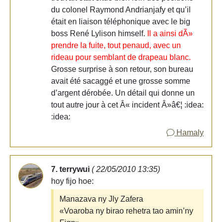
du colonel Raymond Andrianjafy et qu’il
était en liaison téléphonique avec le big
boss René Lylison himself.
Il a ainsi dÃ»
prendre la fuite, tout penaud, avec un
rideau pour semblant de drapeau blanc.
Grosse surprise à son retour, son bureau
avait été sacaggé et une grosse somme
d’argent dérobée. Un détail qui donne un
tout autre jour à cet Â« incident Â»â€¦ :idea:
:idea:
Hamaly
7. terrywui
( 22/05/2010 13:35)
hoy fijo hoe:
Manazava ny Jly Zafera
«Voaroba ny birao rehetra tao amin’ny