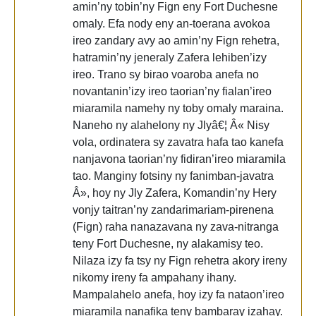
amin’ny tobin’ny Fign eny Fort Duchesne
omaly. Efa nody eny an-toerana avokoa
ireo zandary avy ao amin’ny Fign rehetra,
hatramin’ny jeneraly Zafera lehiben’izy
ireo. Trano sy birao voaroba anefa no
novantanin’izy ireo taorian’ny fialan’ireo
miaramila namehy ny toby omaly maraina.
Naneho ny alahelony ny Jlyâ€¦ Â« Nisy
vola, ordinatera sy zavatra hafa tao kanefa
nanjavona taorian’ny fidiran’ireo miaramila
tao. Manginy fotsiny ny fanimban-javatra
Â», hoy ny Jly Zafera, Komandin’ny Hery
vonjy taitran’ny zandarimariam-pirenena
(Fign) raha nanazavana ny zava-nitranga
teny Fort Duchesne, ny alakamisy teo.
Nilaza izy fa tsy ny Fign rehetra akory ireny
nikomy ireny fa ampahany ihany.
Mampalahelo anefa, hoy izy fa nataon’ireo
miaramila nanafika teny bambaray izahay.