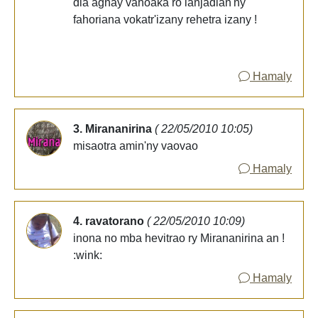
dia agnay vahoaka ro ianjadian'ny
fahoriana vokatr'izany rehetra izany !
Hamaly
3. Mirananirina
( 22/05/2010 10:05)
misaotra amin'ny vaovao
Hamaly
4. ravatorano
( 22/05/2010 10:09)
inona no mba hevitrao ry Mirananirina an !
:wink:
Hamaly