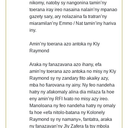
nikomy, natoby sy nangonina tamin’ny
toerana iray ireo nasaina nalain’ny mpanao
gazety sary, ary nolazaina fa tratran’ny
miaramilan’ny Emmo / Nat tamin’iny hariva
iny.
Amin’ny toerana azo antoka ny Kly
Raymond
Araka ny fanazavana azo ihany, efa
amin’ny toerana azo antoka no misy ny Kly
Raymond sy ny zandary fito akaiky azy,
mba ho fiarovana ny ainy. Ny feo nandeha
hatry ny afakomaly alina dia milaza fa hoe
eny amin’ny RFI Ivato no misy azy ireo.
Manoloana ny feo nandeha hatry ny omaly
fa hoe «efa nitolo-batana ny Kolonely
Raymond sy ny namany», fantatra, araka
ny fanazavan’ny Jly Zafera fa tsy mbola