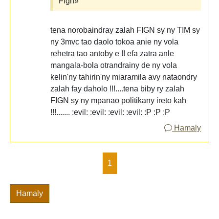
Fign»
tena norobaindray zalah FIGN sy ny TIM sy
ny 3mvc tao daolo tokoa anie ny vola
rehetra tao antoby e !! efa zatra anle
mangala-bola otrandrainy de ny vola
kelin'ny tahirin'ny miaramila avy nataondry
zalah fay daholo !!!....tena biby ry zalah
FIGN sy ny mpanao politikany ireto kah
!!!....... :evil: :evil: :evil: :evil: :P :P :P
Hamaly
1
Hamaly