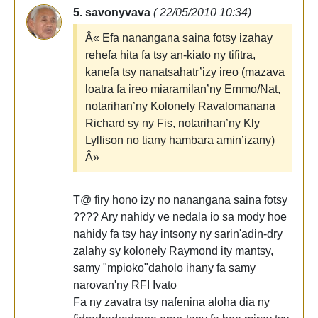
5. savonyvava
( 22/05/2010 10:34)
Â« Efa nanangana saina fotsy izahay
rehefa hita fa tsy an-kiato ny tifitra,
kanefa tsy nanatsahatr’izy ireo (mazava
loatra fa ireo miaramilan’ny Emmo/Nat,
notarihan’ny Kolonely Ravalomanana
Richard sy ny Fis, notarihan’ny Kly
Lyllison no tiany hambara amin’izany)
Â»
T@ firy hono izy no nanangana saina fotsy
???? Ary nahidy ve nedala io sa mody hoe
nahidy fa tsy hay intsony ny sarin'adin-dry
zalahy sy kolonely Raymond ity mantsy,
samy "mpioko"daholo ihany fa samy
narovan'ny RFI Ivato
Fa ny zavatra tsy nafenina aloha dia ny