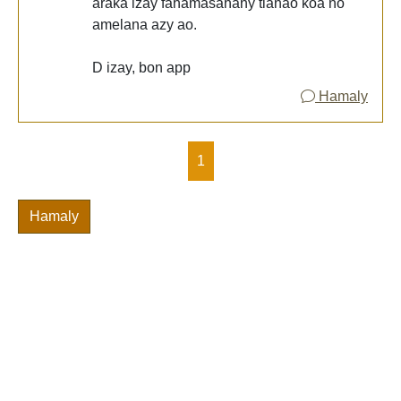
araka izay fahamasahany tianao koa no
amelana azy ao.
D izay, bon app
Hamaly
1
Hamaly