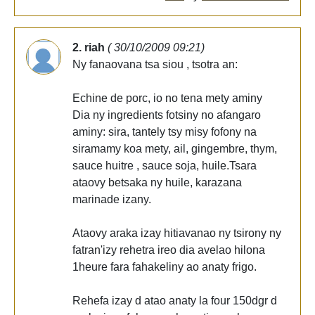
2. riah
( 30/10/2009 09:21)
Ny fanaovana tsa siou , tsotra an:
Echine de porc, io no tena mety aminy
Dia ny ingredients fotsiny no afangaro
aminy: sira, tantely tsy misy fofony na
siramamy koa mety, ail, gingembre, thym,
sauce huitre , sauce soja, huile.Tsara
ataovy betsaka ny huile, karazana
marinade izany.
Ataovy araka izay hitiavanao ny tsirony ny
fatran'izy rehetra ireo dia avelao hilona
1heure fara fahakeliny ao anaty frigo.
Rehefa izay d atao anaty la four 150dgr d