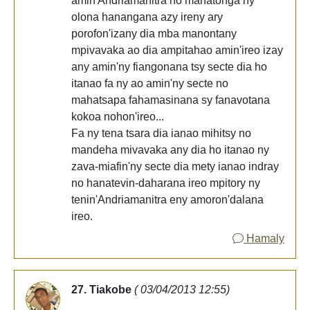
amin'Andriamanitra no mahatonga ny
olona hanangana azy ireny ary
porofon'izany dia mba manontany
mpivavaka ao dia ampitahao amin'ireo izay
any amin'ny fiangonana tsy secte dia ho
itanao fa ny ao amin'ny secte no
mahatsapa fahamasinana sy fanavotana
kokoa nohon'ireo...
Fa ny tena tsara dia ianao mihitsy no
mandeha mivavaka any dia ho itanao ny
zava-miafin'ny secte dia mety ianao indray
no hanatevin-daharana ireo mpitory ny
tenin'Andriamanitra eny amoron'dalana
ireo.
Hamaly
27. Tiakobe
( 03/04/2013 12:55)