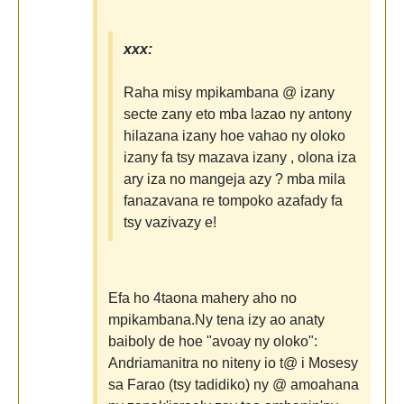
xxx:
Raha misy mpikambana @ izany
secte zany eto mba lazao ny antony
hilazana izany hoe vahao ny oloko
izany fa tsy mazava izany , olona iza
ary iza no mangeja azy ? mba mila
fanazavana re tompoko azafady fa
tsy vazivazy e!
Efa ho 4taona mahery aho no
mpikambana.Ny tena izy ao anaty
baiboly de hoe "avoay ny oloko":
Andriamanitra no niteny io t@ i Mosesy
sa Farao (tsy tadidiko) ny @ amoahana