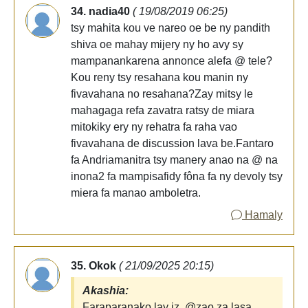
34. nadia40
( 19/08/2019 06:25)
tsy mahita kou ve nareo oe be ny pandith
shiva oe mahay mijery ny ho avy sy
mampanankarena annonce alefa @ tele?
Kou reny tsy resahana kou manin ny
fivavahana no resahana?Zay mitsy le
mahagaga refa zavatra ratsy de miara
mitokiky ery ny rehatra fa raha vao
fivavahana de discussion lava be.Fantaro
fa Andriamanitra tsy manery anao na @ na
inona2 fa mampisafidy fôna fa ny devoly tsy
miera fa manao amboletra.
Hamaly
35. Okok
( 21/09/2025 20:15)
Akashia:
Faraparanako lay iz, @zao za lasa