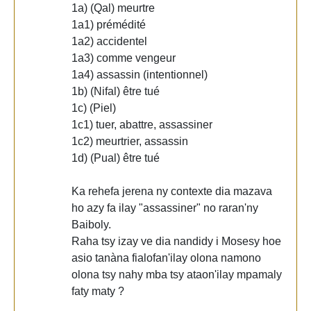
1a) (Qal) meurtre
1a1) prémédité
1a2) accidentel
1a3) comme vengeur
1a4) assassin (intentionnel)
1b) (Nifal) être tué
1c) (Piel)
1c1) tuer, abattre, assassiner
1c2) meurtrier, assassin
1d) (Pual) être tué
Ka rehefa jerena ny contexte dia mazava
ho azy fa ilay "assassiner" no raran'ny
Baiboly.
Raha tsy izay ve dia nandidy i Mosesy hoe
asio tanàna fialofan'ilay olona namono
olona tsy nahy mba tsy ataon'ilay mpamaly
faty maty ?