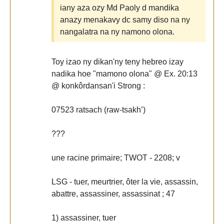
iany aza ozy Md Paoly d mandika
anazy menakavy dc samy diso na ny
nangalatra na ny namono olona.
Toy izao ny dikan'ny teny hebreo izay
nadika hoe "mamono olona" @ Ex. 20:13
@ konkôrdansan'i Strong :
07523 ratsach (raw-tsakh’)
???
une racine primaire; TWOT - 2208; v
LSG - tuer, meurtrier, ôter la vie, assassin,
abattre, assassiner, assassinat ; 47
1) assassiner, tuer