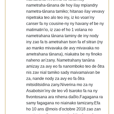
nametraha-tànana de hoy ilay mpiandry
nametra-tànana tamiko; hitanao ilay vevavy
nipetraka teo alo teo iny, iz ko voan'ny
canser fa ny cousine-ny ny havany ef be ny
matimatin'io, iz zao ef ho 1 volana no
nametrahana tànana taminy de iny nody
iny zao fa ts ametrahan tson fa ef sitran (ny
ao manko mivavaka de avy mivavaka no
ametrahana tànana), niakatra be ny finoko
naheno an'zany. Nametrahany tanàna
amizay za avy eo fa nanomboko teo de ôtra
nis zav nial tamiko sady maivamaivan be
za, nande nody za avy eo fa ôtra
mitsiditsidina zany.Niverina mo za ny
Asabotsin'iny de teo vô tsaroko fa na ny
fivontosana ara nihena daôlo.Fagagana ra
samy fagagana no niainako tamizany.Efa
ho 10 ans @mois d'octobre 2018 zao zan