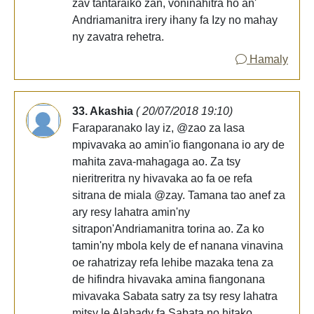
zav tantaraiko zan, voninahitra ho an'
Andriamanitra irery ihany fa Izy no mahay
ny zavatra rehetra.
Hamaly
33. Akashia
( 20/07/2018 19:10)
Faraparanako lay iz, @zao za lasa
mpivavaka ao amin'io fiangonana io ary de
mahita zava-mahagaga ao. Za tsy
nieritreritra ny hivavaka ao fa oe refa
sitrana de miala @zay. Tamana tao anef za
ary resy lahatra amin'ny
sitrapon'Andriamanitra torina ao. Za ko
tamin'ny mbola kely de ef nanana vinavina
oe rahatrizay refa lehibe mazaka tena za
de hifindra hivavaka amina fiangonana
mivavaka Sabata satry za tsy resy lahatra
mitsy le Alahady fa Sabata no hitako