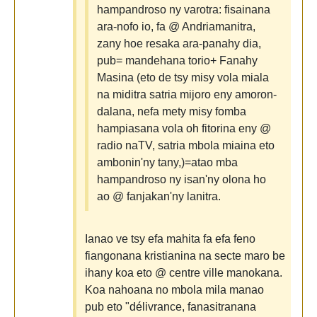
hampandroso ny varotra: fisainana
ara-nofo io, fa @ Andriamanitra,
zany hoe resaka ara-panahy dia,
pub= mandehana torio+ Fanahy
Masina (eto de tsy misy vola miala
na miditra satria mijoro eny amoron-
dalana, nefa mety misy fomba
hampiasana vola oh fitorina eny @
radio naTV, satria mbola miaina eto
ambonin'ny tany,)=atao mba
hampandroso ny isan'ny olona ho
ao @ fanjakan'ny lanitra.
Ianao ve tsy efa mahita fa efa feno
fiangonana kristianina na secte maro be
ihany koa eto @ centre ville manokana.
Koa nahoana no mbola mila manao
pub eto "délivrance, fanasitranana