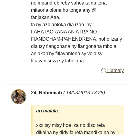
no mpandrebireby vahoaka na tena
mitaona olona ho tonga any @
fanjakan'Atra.
fa ny azo antoka dia izao. ny
FAHATAORANA AN'ATRA NO
FIANDOHAM-PAHENDRENA, noho izany
dia tsy fiangonana ny fiangonana mbola
anjakan'ny fitiavantena sy vola sy
fitiavantseza sy fahefana.
Hamaly
24. Nehemiah
( 14/03/2013 13:28)
ari.malala:
xxx tsy misy hoe iza no diso refa
dikaina ny didy fa refa mandika na ny 1