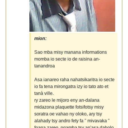
mion:
Sao mba misy manana informations
momba io secte io de raisina an-
tanandroa
Asa ianareo raha nahatsikaritra io secte
io fa tena mirongatra izy io tato ato et
tanà ville.
ry zareo le mijoro eny an-dalana
midazona plaquette fotsifotsy misy
soratra oe vahao ny oloko, ary tsy
alahady tsy andro fety fa " mivavaka "
foana zareo, ngamba tsy an'asa daholo.