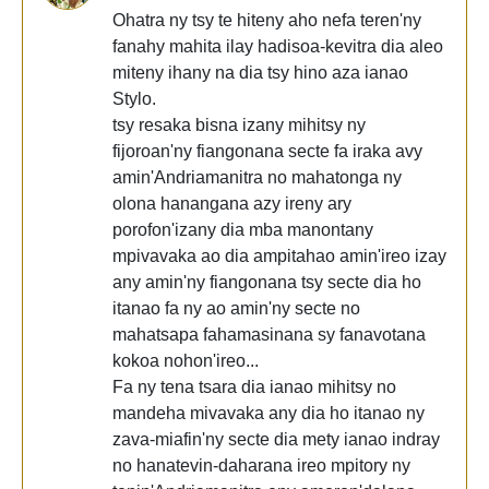
Ohatra ny tsy te hiteny aho nefa teren'ny
fanahy mahita ilay hadisoa-kevitra dia aleo
miteny ihany na dia tsy hino aza ianao
Stylo.
tsy resaka bisna izany mihitsy ny
fijoroan'ny fiangonana secte fa iraka avy
amin'Andriamanitra no mahatonga ny
olona hanangana azy ireny ary
porofon'izany dia mba manontany
mpivavaka ao dia ampitahao amin'ireo izay
any amin'ny fiangonana tsy secte dia ho
itanao fa ny ao amin'ny secte no
mahatsapa fahamasinana sy fanavotana
kokoa nohon'ireo...
Fa ny tena tsara dia ianao mihitsy no
mandeha mivavaka any dia ho itanao ny
zava-miafin'ny secte dia mety ianao indray
no hanatevin-daharana ireo mpitory ny