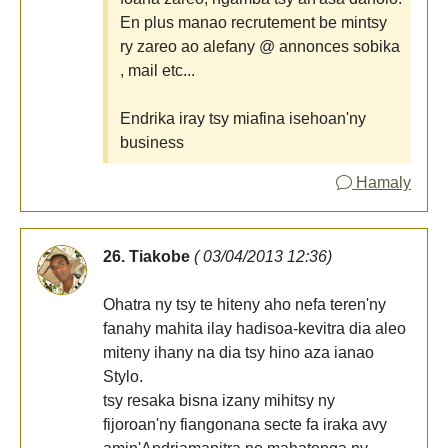
En plus manao recrutement be mintsy
ry zareo ao alefany @ annonces sobika
, mail etc...
Endrika iray tsy miafina isehoan'ny
business
Hamaly
26. Tiakobe
( 03/04/2013 12:36)
Ohatra ny tsy te hiteny aho nefa teren'ny
fanahy mahita ilay hadisoa-kevitra dia aleo
miteny ihany na dia tsy hino aza ianao
Stylo.
tsy resaka bisna izany mihitsy ny
fijoroan'ny fiangonana secte fa iraka avy