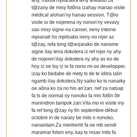
any, mbola mpianatra teny ankatso za
t@zany de misy fotôna izahay manao visite
médical alohan'ny hanao session. T@io
visite io de nojerena ny nonon'ny vevavy
sao misy signe-na canser, ireny interne
mpianatr ho mpitsabo ireny no nijer az
t@zay, refa tong t@anjarako de nanome
signe ilay tena dokotera iz ref nijer ny ahy
de nojeren'ilay dokotera ny ahy av eo de
hoy iz oe tsy iz io fa nono mi-se developper,
izay ko bedabe de mety ts de te iditra lalin
ngamb ilay dokotera.Ny saiko ko ts nanaiky
oe aôna ko za no his an'zan, nef za natsap
fa ts de normal ny nonoko fa mis fotôn ôtr
manindron tampok zan.Vita mo in visite iny
fa ref tong @zay ny fin septembre-début
octobre in de narary be mits n nonoko,
nanaintain.Za nieritreritr fa oe mb sendr
mararirar fotsin eny, kay ts nisav mits fa