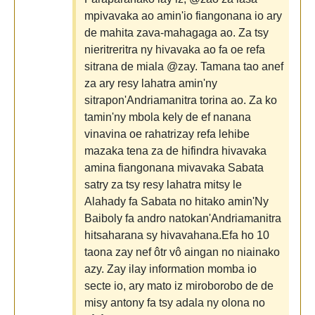
mpivavaka ao amin'io fiangonana io ary
de mahita zava-mahagaga ao. Za tsy
nieritreritra ny hivavaka ao fa oe refa
sitrana de miala @zay. Tamana tao anef
za ary resy lahatra amin'ny
sitrapon'Andriamanitra torina ao. Za ko
tamin'ny mbola kely de ef nanana
vinavina oe rahatrizay refa lehibe
mazaka tena za de hifindra hivavaka
amina fiangonana mivavaka Sabata
satry za tsy resy lahatra mitsy le
Alahady fa Sabata no hitako amin'Ny
Baiboly fa andro natokan'Andriamanitra
hitsaharana sy hivavahana.Efa ho 10
taona zay nef ôtr vô aingan no niainako
azy. Zay ilay information momba io
secte io, ary mato iz miroborobo de de
misy antony fa tsy adala ny olona no