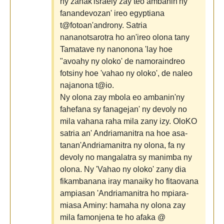
ny zanak'israely zay teo ambanin'ny
fanandevozan' ireo egyptiana
t@fotoan'androny. Satria
nananotsarotra ho an'ireo olona tany
Tamatave ny nanonona 'lay hoe
"avoahy ny oloko' de namoraindreo
fotsiny hoe 'vahao ny oloko', de naleo
najanona t@io.
Ny olona zay mbola eo ambanin'ny
fahefana sy fanagejan' ny devoly no
mila vahana raha mila zany izy. OloKO
satria an' Andriamanitra na hoe asa-
tanan'Andriamanitra ny olona, fa ny
devoly no mangalatra sy manimba ny
olona. Ny 'Vahao ny oloko' zany dia
fikambanana iray manaiky ho fitaovana
ampiasan 'Andriamanitra ho mpiara-
miasa Aminy: hamaha ny olona zay
mila famonjena te ho afaka @