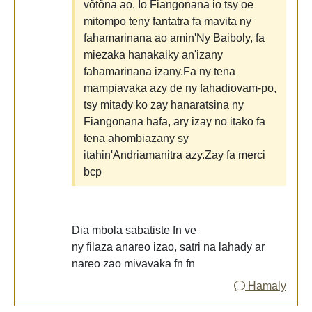
vôtôna ao. Io Fiangonana io tsy oe
mitompo teny fantatra fa mavita ny
fahamarinana ao amin'Ny Baiboly, fa
miezaka hanakaiky an'izany
fahamarinana izany.Fa ny tena
mampiavaka azy de ny fahadiovam-po,
tsy mitady ko zay hanaratsina ny
Fiangonana hafa, ary izay no itako fa
tena ahombiazany sy
itahin'Andriamanitra azy.Zay fa merci
bcp
Dia mbola sabatiste fn ve
ny filaza anareo izao, satri na lahady ar
nareo zao mivavaka fn fn
Hamaly