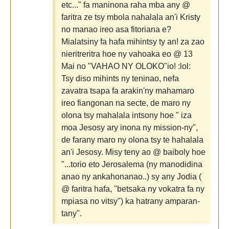
etc..." fa maninona raha mba any @
faritra ze tsy mbola nahalala an'i Kristy
no manao ireo asa fitoriana e?
Mialatsiny fa hafa mihintsy ty an! za zao
nieritreritra hoe ny vahoaka eo @ 13
Mai no "VAHAO NY OLOKO"io! :lol:
Tsy diso mihints ny teninao, nefa
zavatra tsapa fa arakin'ny mahamaro
ireo fiangonan na secte, de maro ny
olona tsy mahalala intsony hoe " iza
moa Jesosy ary inona ny mission-ny",
de farany maro ny olona tsy te hahalala
an'i Jesosy. Misy teny ao @ baiboly hoe
"...torio eto Jerosalema (ny manodidina
anao ny ankahonanao..) sy any Jodia (
@ faritra hafa, "betsaka ny vokatra fa ny
mpiasa no vitsy") ka hatrany amparan-
tany".