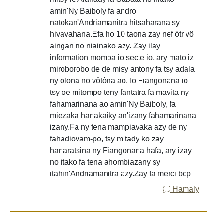
amin'Ny Baiboly fa andro
natokan'Andriamanitra hitsaharana sy
hivavahana.Efa ho 10 taona zay nef ôtr vô
aingan no niainako azy. Zay ilay
information momba io secte io, ary mato iz
miroborobo de de misy antony fa tsy adala
ny olona no vôtôna ao. Io Fiangonana io
tsy oe mitompo teny fantatra fa mavita ny
fahamarinana ao amin'Ny Baiboly, fa
miezaka hanakaiky an'izany fahamarinana
izany.Fa ny tena mampiavaka azy de ny
fahadiovam-po, tsy mitady ko zay
hanaratsina ny Fiangonana hafa, ary izay
no itako fa tena ahombiazany sy
itahin'Andriamanitra azy.Zay fa merci bcp
Hamaly