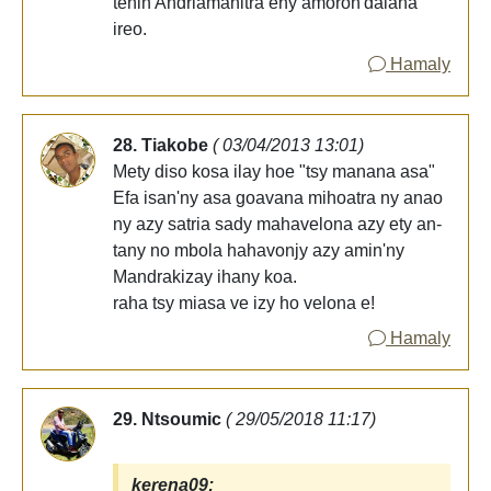
tenin'Andriamanitra eny amoron'dalana
ireo.
Hamaly
28. Tiakobe
( 03/04/2013 13:01)
Mety diso kosa ilay hoe "tsy manana asa"
Efa isan'ny asa goavana mihoatra ny anao
ny azy satria sady mahavelona azy ety an-
tany no mbola hahavonjy azy amin'ny
Mandrakizay ihany koa.
raha tsy miasa ve izy ho velona e!
Hamaly
29. Ntsoumic
( 29/05/2018 11:17)
kerena09: