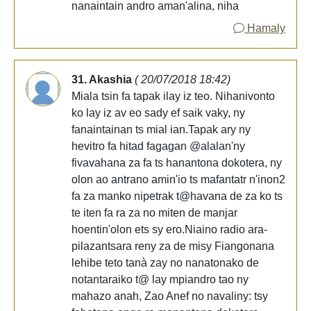
nanaintain andro aman'alina, niha
Hamaly
31. Akashia
( 20/07/2018 18:42)
Miala tsin fa tapak ilay iz teo. Nihanivonto
ko lay iz av eo sady ef saik vaky, ny
fanaintainan ts mial ian.Tapak ary ny
hevitro fa hitad fagagan @alalan'ny
fivavahana za fa ts hanantona dokotera, ny
olon ao antrano amin'io ts mafantatr n'inon2
fa za manko nipetrak t@havana de za ko ts
te iten fa ra za no miten de manjar
hoentin'olon ets sy ero.Niaino radio ara-
pilazantsara reny za de misy Fiangonana
lehibe teto tanà zay no nanatonako de
notantaraiko t@ lay mpiandro tao ny
mahazo anah, Zao Anef no navaliny: tsy