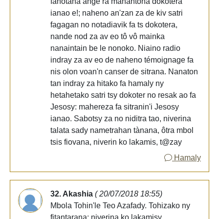
fahotana ange ra manantona dokotera
ianao e!; naheno an'zan za de kiv satri
fagagan no notadiavik fa ts dokotera,
nande nod za av eo tô vô mainka
nanaintain be le nonoko. Niaino radio
indray za av eo de naheno témoignage fa
nis olon voan'n canser de sitrana. Nanaton
tan indray za hitako fa hamaly ny
hetahetako satri tsy dokoter no resak ao fa
Jesosy: mahereza fa sitranin'i Jesosy
ianao. Sabotsy za no niditra tao, niverina
talata sady nametrahan tànana, ôtra mbol
tsis fiovana, niverin ko lakamis, t@zay
Hamaly
32. Akashia
( 20/07/2018 18:55)
Mbola Tohin'le Teo Azafady. Tohizako ny
fitantarana: niverina ko lakamisy