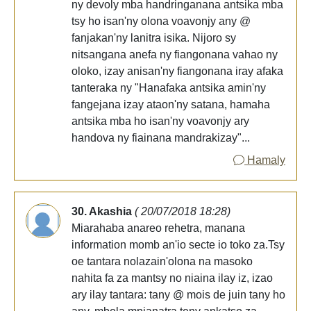
ny devoly mba handringanana antsika mba
tsy ho isan'ny olona voavonjy any @
fanjakan'ny lanitra isika. Nijoro sy
nitsangana anefa ny fiangonana vahao ny
oloko, izay anisan'ny fiangonana iray afaka
tanteraka ny "Hanafaka antsika amin'ny
fangejana izay ataon'ny satana, hamaha
antsika mba ho isan'ny voavonjy ary
handova ny fiainana mandrakizay"...
Hamaly
30. Akashia
( 20/07/2018 18:28)
Miarahaba anareo rehetra, manana
information momb an'io secte io toko za.Tsy
oe tantara nolazain'olona na masoko
nahita fa za mantsy no niaina ilay iz, izao
ary ilay tantara: tany @ mois de juin tany ho