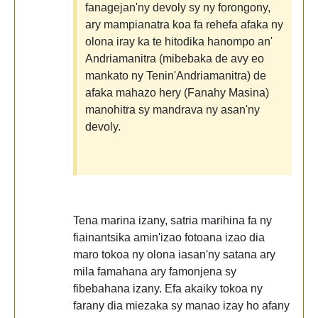
fanagejan'ny devoly sy ny forongony,
ary mampianatra koa fa rehefa afaka ny
olona iray ka te hitodika hanompo an'
Andriamanitra (mibebaka de avy eo
mankato ny Tenin'Andriamanitra) de
afaka mahazo hery (Fanahy Masina)
manohitra sy mandrava ny asan'ny
devoly.
Tena marina izany, satria marihina fa ny
fiainantsika amin'izao fotoana izao dia
maro tokoa ny olona iasan'ny satana ary
mila famahana ary famonjena sy
fibebahana izany. Efa akaiky tokoa ny
farany dia miezaka sy manao izay ho afany