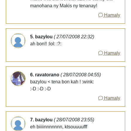
manohana ny Makis ny tenanay!
Hamaly
5. bazylou
( 27/07/2008 22:32)
ah bon!! :lol: :?:
Hamaly
6. ravatorano
( 28/07/2008 04:55)
bazylou < tena bon kah ! :wink:
:-D :-D :-D
Hamaly
7. bazylou
( 28/07/2008 23:55)
eh biiiinnnnnnn, ktsouuuufff