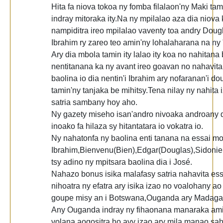
Hita fa niova tokoa ny fomba filalaon'ny Maki tami
indray mitoraka ity.Na ny mpilalao aza dia niova 
nampiditra ireo mpilalao vaventy toa andry Dougl
Ibrahim ry zareo teo amin'ny lohalaharana na ny 
Ary dia mbola tamin ity lalao ity koa no nahitana
nentitanana ka ny avant ireo goavan no nahavita 
baolina io dia nentin'i Ibrahim ary nofaranan'i do
tamin'ny tanjaka be mihitsy.Tena nilay ny nahita 
satria sambany hoy aho.
Ny gazety miseho isan'andro nivoaka androany 
inoako fa hilaza sy hitantatara io vokatra io.
Ny nahatonfa ny baolina enti tanana na essai mo
Ibrahim,Bienvenu(Bien),Edgar(Douglas),Sidonie(
tsy adino ny mpitsara baolina dia i José.
Nahazo bonus isika malafasy satria nahavita ess
nihoatra ny efatra ary isika izao no voalohany ao
goupe misy an i Botswana,Ouganda ary Madagas
Any Ouganda indray ny fihaonana manaraka ami
volana aogositra ho avy izao ary mila manao sah