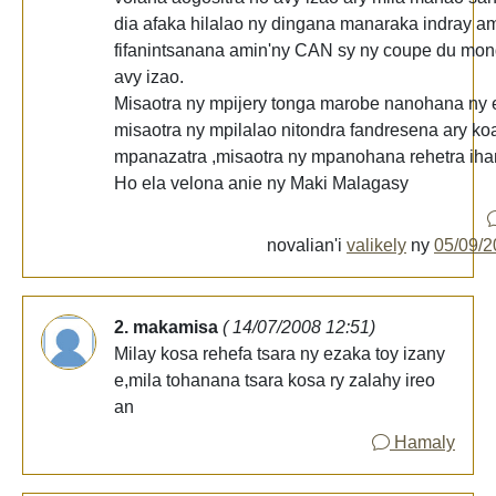
dia afaka hilalao ny dingana manaraka indray a
fifanintsanana amin'ny CAN sy ny coupe du mo
avy izao.
Misaotra ny mpijery tonga marobe nanohana ny 
misaotra ny mpilalao nitondra fandresena ary ko
mpanazatra ,misaotra ny mpanohana rehetra ihan
Ho ela velona anie ny Maki Malagasy
novalian'i
valikely
ny
05/09/2
2. makamisa
( 14/07/2008 12:51)
Milay kosa rehefa tsara ny ezaka toy izany
e,mila tohanana tsara kosa ry zalahy ireo
an
Hamaly