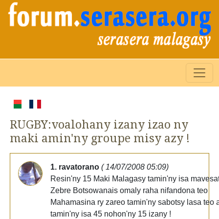
RUGBY:voalohany izany izao ny
maki amin'ny groupe misy azy !
1. ravatorano
( 14/07/2008 05:09)
Resin'ny 15 Maki Malagasy tamin'ny isa mavesat
Zebre Botsowanais omaly raha nifandona teo
Mahamasina ry zareo tamin'ny sabotsy lasa teo 
tamin'ny isa 45 nohon'ny 15 izany !