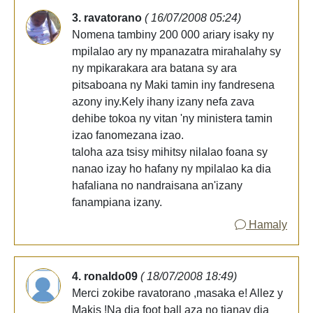
3. ravatorano
( 16/07/2008 05:24)
Nomena tambiny 200 000 ariary isaky ny
mpilalao ary ny mpanazatra mirahalahy sy
ny mpikarakara ara batana sy ara
pitsaboana ny Maki tamin iny fandresena
azony iny.Kely ihany izany nefa zava
dehibe tokoa ny vitan 'ny ministera tamin
izao fanomezana izao.
taloha aza tsisy mihitsy nilalao foana sy
nanao izay ho hafany ny mpilalao ka dia
hafaliana no nandraisana an'izany
fanampiana izany.
Hamaly
4. ronaldo09
( 18/07/2008 18:49)
Merci zokibe ravatorano ,masaka e! Allez y
Makis !Na dia foot ball aza no tianay dia