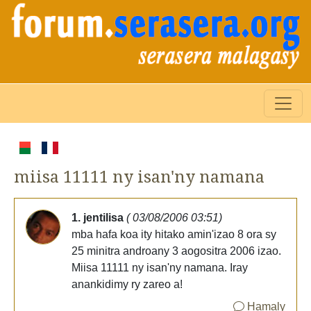
miisa 11111 ny isan'ny namana
1. jentilisa
( 03/08/2006 03:51)
mba hafa koa ity hitako amin'izao 8 ora sy
25 minitra androany 3 aogositra 2006 izao.
Miisa 11111 ny isan'ny namana. Iray
anankidimy ry zareo a!
Hamaly