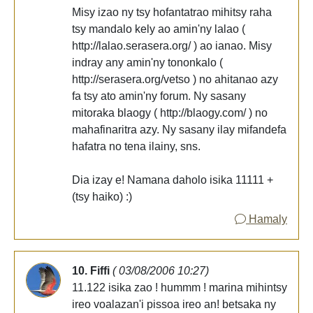
Misy izao ny tsy hofantatrao mihitsy raha
tsy mandalo kely ao amin'ny lalao (
http://lalao.serasera.org/ ) ao ianao. Misy
indray any amin'ny tononkalo (
http://serasera.org/vetso ) no ahitanao azy
fa tsy ato amin'ny forum. Ny sasany
mitoraka blaogy ( http://blaogy.com/ ) no
mahafinaritra azy. Ny sasany ilay mifandefa
hafatra no tena ilainy, sns.
Dia izay e! Namana daholo isika 11111 +
(tsy haiko) :)
Hamaly
10. Fiffi
( 03/08/2006 10:27)
11.122 isika zao ! hummm ! marina mihintsy
ireo voalazan'i pissoa ireo an! betsaka ny