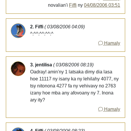
novalian'i
Fiffi
ny
04/08/2006 03:51
2. Fiffi
( 03/08/2006 04:09)
^:^^:^^:^^:^
Hamaly
3. jentilisa
( 03/08/2006 08:19)
Oadray! amin'ny 1 latsaka dimy dia lasa
hoe 11117 ny isany ka ny lehilahy 4077, ny
tsy nitonona 4277 fa ny vehivavy no 2763
izany hoe mba any afovoany ny 7. Inona
ary ity?
Hamaly
4. Fiffi
( 03/08/2006 08:23)