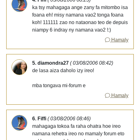
ka tsy mahagaga ange zany fa mitombo isa
foana eh! misy namana vao2 tonga foana
koh! 111111 zao no nataonao teo de depuis
niampy 6 indray ny namana vao2 !:)
Hamaly
5. diamondra27
( 03/08/2006 08:42)
de lasa aiza daholo izy ireo!
mba tongava mi-forum e
Hamaly
6. Fiffi
( 03/08/2006 08:46)
mahagaga tokoa fa raha ohatra hoe ireo
namana rehetra ireo no mamaly forum eto