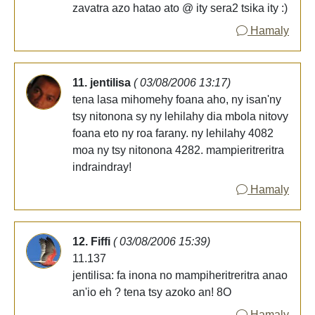
zavatra azo hatao ato @ ity sera2 tsika ity :)
Hamaly
11. jentilisa
( 03/08/2006 13:17)
tena lasa mihomehy foana aho, ny isan'ny
tsy nitonona sy ny lehilahy dia mbola nitovy
foana eto ny roa farany. ny lehilahy 4082
moa ny tsy nitonona 4282. mampieritreritra
indraindray!
Hamaly
12. Fiffi
( 03/08/2006 15:39)
11.137
jentilisa: fa inona no mampiheritreritra anao
an'io eh ? tena tsy azoko an! 8O
Hamaly