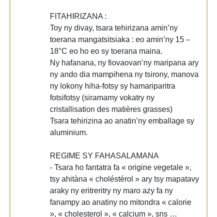
FITAHIRIZANA :
Toy ny divay, tsara tehirizana amin’ny
toerana mangatsitsiaka : eo amin’ny 15 –
18°C eo ho eo sy toerana maina.
Ny hafanana, ny fiovaovan’ny maripana ary
ny ando dia mampihena ny tsirony, manova
ny lokony hiha-fotsy sy hamariparitra
fotsifotsy (siramamy vokatry ny
cristallisation des matières grasses)
Tsara tehirizina ao anatin’ny emballage sy
aluminium.
REGIME SY FAHASALAMANA
- Tsara ho fantatra fa « origine vegetale »,
tsy ahitàna « choléstérol » ary tsy mapatavy
araky ny eritreritry ny maro azy fa ny
fanampy ao anatiny no mitondra « calorie
», « cholesterol », « calcium », sns …