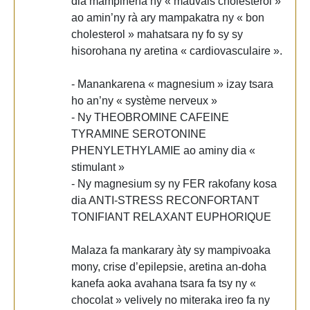
dia mampihena ny « mauvais cholesterol »
ao amin’ny rà ary mampakatra ny « bon
cholesterol » mahatsara ny fo sy sy
hisorohana ny aretina « cardiovasculaire ».
- Manankarena « magnesium » izay tsara
ho an’ny « système nerveux »
- Ny THEOBROMINE CAFEINE
TYRAMINE SEROTONINE
PHENYLETHYLAMIE ao aminy dia «
stimulant »
- Ny magnesium sy ny FER rakofany kosa
dia ANTI-STRESS RECONFORTANT
TONIFIANT RELAXANT EUPHORIQUE
Malaza fa mankarary àty sy mampivoaka
mony, crise d’epilepsie, aretina an-doha
kanefa aoka avahana tsara fa tsy ny «
chocolat » velively no miteraka ireo fa ny