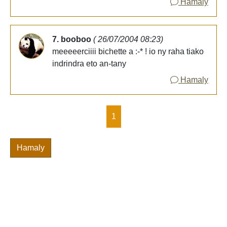
Hamaly
7. booboo
( 26/07/2004 08:23)
meeeeerciiii bichette a :-* ! io ny raha tiako
indrindra eto an-tany
Hamaly
1
Hamaly