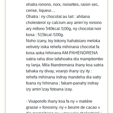
ohatra ronono, noix, noisettes, raisin sec,
cerise, liqueur…
Ohatra : ny chocolat au lait : ahitana
cholesterol sy calcium avy amin’ny ronono
ary mifono 540kcal /100g, ny chocolat noir
kosa : 515kcal /100g.
Noho izany, tsy tokony hahatsiaro meloka
velively isika rehefa mihinana chocolat fa
kosa aoka hihinana AM-PAHENDRENA
satria raha diso tafahoatra dia mampitombo
ny lanja. Mila fitandremana ihany koa satria
tahaka ny divay, voanjo ihany izy ity :
rehefa mihinana indray mandeha dia satry
foana ny hihinana ; fakam-panahy indray
izy amin’izay fotoana izay.
- Voaporofo ihany koa fa ny « matière
grasse » fonosiny, ny « beurre de cacao »