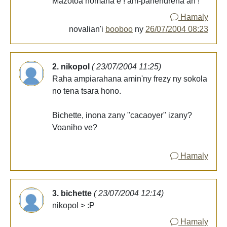
Mazotoa homana e ! am-pahendrena an !
Hamaly
novalian'i
booboo
ny
26/07/2004 08:23
2. nikopol
( 23/07/2004 11:25)
Raha ampiarahana amin'ny frezy ny sokola
no tena tsara hono.
Bichette, inona zany "cacaoyer" izany?
Voaniho ve?
Hamaly
3. bichette
( 23/07/2004 12:14)
nikopol > :P
Hamaly