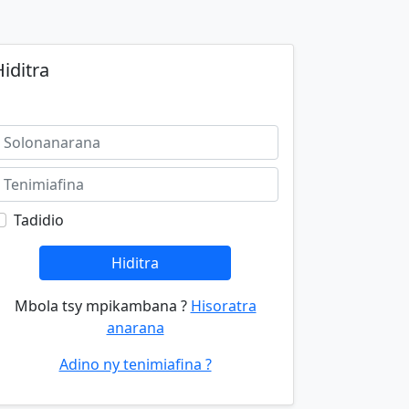
iditra
Tadidio
Hiditra
Mbola tsy mpikambana ?
Hisoratra
anarana
Adino ny tenimiafina ?