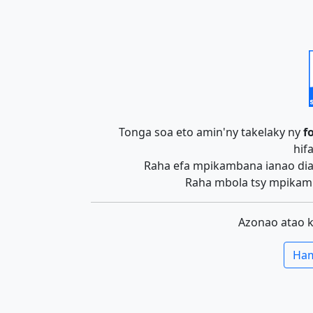
Tonga soa eto amin'ny takelaky ny
f
hif
Raha efa mpikambana ianao dia 
Raha mbola tsy mpikamb
Azonao atao 
Ham