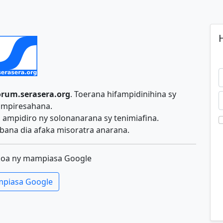
H
orum.serasera.org
. Toerana hifampidinihina sy
ampiresahana.
ampidiro ny solonanarana sy tenimiafina.
ana dia afaka misoratra anarana.
koa ny mampiasa Google
piasa Google