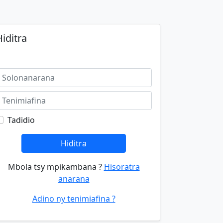
iditra
Tadidio
Hiditra
Mbola tsy mpikambana ?
Hisoratra
anarana
Adino ny tenimiafina ?