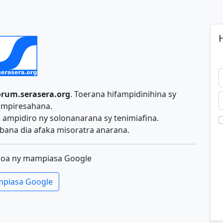
H
orum.serasera.org
. Toerana hifampidinihina sy
ampiresahana.
ampidiro ny solonanarana sy tenimiafina.
ana dia afaka misoratra anarana.
koa ny mampiasa Google
piasa Google