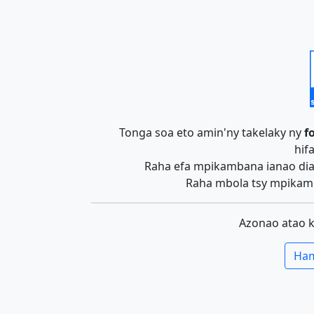
Tonga soa eto amin'ny takelaky ny
f
hif
Raha efa mpikambana ianao dia 
Raha mbola tsy mpikamb
Azonao atao 
Ham