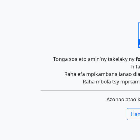
Tonga soa eto amin'ny takelaky ny
f
hif
Raha efa mpikambana ianao dia 
Raha mbola tsy mpikamb
Azonao atao 
Ham