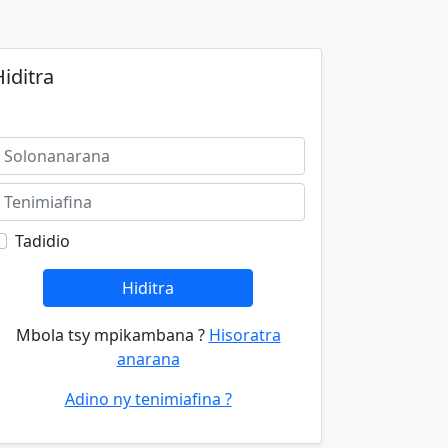
iditra
Tadidio
Hiditra
Mbola tsy mpikambana ?
Hisoratra
anarana
Adino ny tenimiafina ?