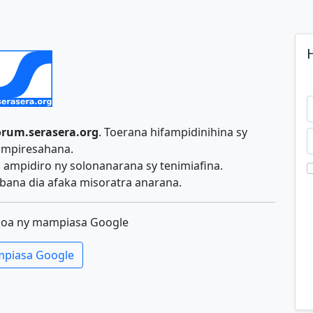
H
orum.serasera.org
. Toerana hifampidinihina sy
ampiresahana.
ampidiro ny solonanarana sy tenimiafina.
ana dia afaka misoratra anarana.
koa ny mampiasa Google
piasa Google