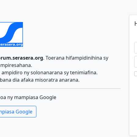
H
orum.serasera.org
. Toerana hifampidinihina sy
ampiresahana.
ampidiro ny solonanarana sy tenimiafina.
ana dia afaka misoratra anarana.
koa ny mampiasa Google
piasa Google