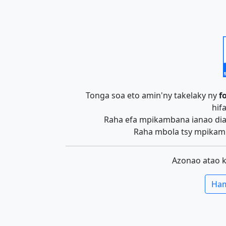
Tonga soa eto amin'ny takelaky ny
f
hif
Raha efa mpikambana ianao dia 
Raha mbola tsy mpikamb
Azonao atao 
Ham