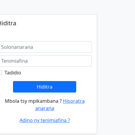
iditra
Tadidio
Hiditra
Mbola tsy mpikambana ?
Hisoratra
anarana
Adino ny tenimiafina ?