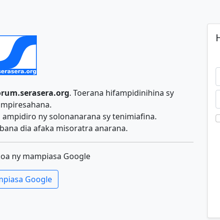
H
orum.serasera.org
. Toerana hifampidinihina sy
ampiresahana.
ampidiro ny solonanarana sy tenimiafina.
ana dia afaka misoratra anarana.
koa ny mampiasa Google
piasa Google