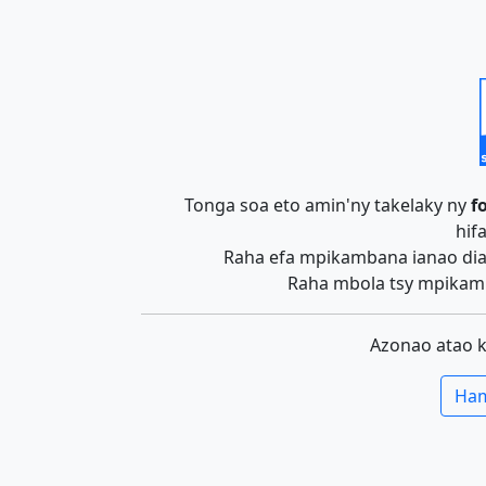
Tonga soa eto amin'ny takelaky ny
f
hif
Raha efa mpikambana ianao dia 
Raha mbola tsy mpikamb
Azonao atao 
Ham