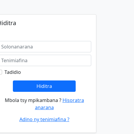
iditra
Tadidio
Hiditra
Mbola tsy mpikambana ?
Hisoratra
anarana
Adino ny tenimiafina ?