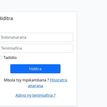
iditra
Tadidio
Hiditra
Mbola tsy mpikambana ?
Hisoratra
anarana
Adino ny tenimiafina ?