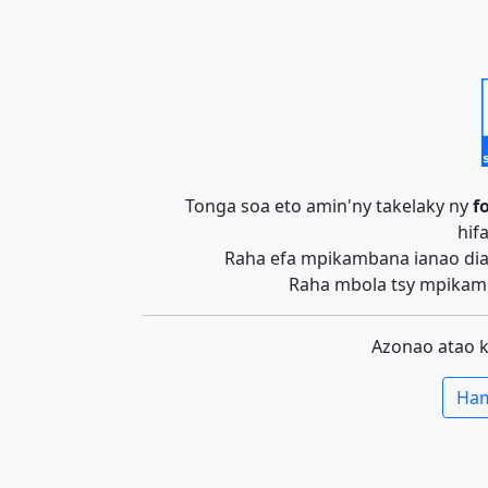
Tonga soa eto amin'ny takelaky ny
f
hif
Raha efa mpikambana ianao dia 
Raha mbola tsy mpikamb
Azonao atao 
Ham