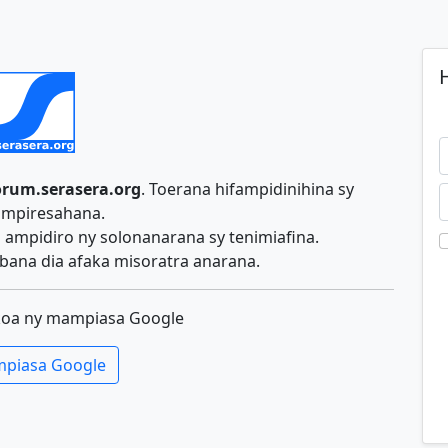
H
orum.serasera.org
. Toerana hifampidinihina sy
ampiresahana.
ampidiro ny solonanarana sy tenimiafina.
ana dia afaka misoratra anarana.
koa ny mampiasa Google
piasa Google