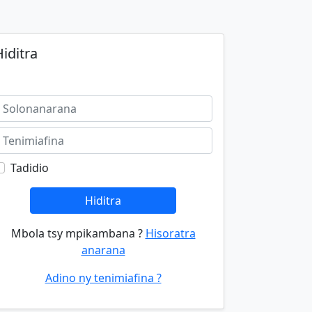
iditra
Tadidio
Hiditra
Mbola tsy mpikambana ?
Hisoratra
anarana
Adino ny tenimiafina ?