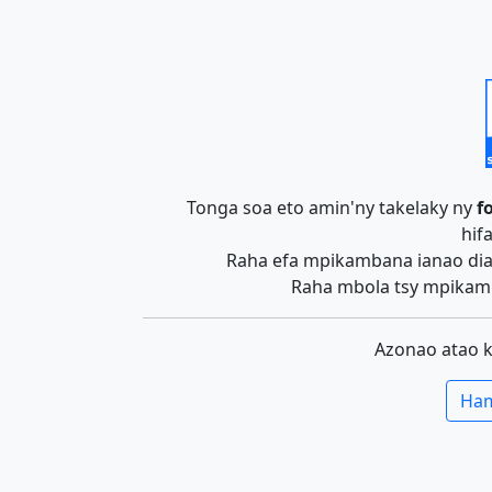
Tonga soa eto amin'ny takelaky ny
f
hif
Raha efa mpikambana ianao dia 
Raha mbola tsy mpikamb
Azonao atao 
Ham