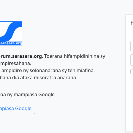
H
orum.serasera.org
. Toerana hifampidinihina sy
ampiresahana.
ampidiro ny solonanarana sy tenimiafina.
ana dia afaka misoratra anarana.
koa ny mampiasa Google
piasa Google