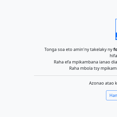
Tonga soa eto amin'ny takelaky ny
f
hif
Raha efa mpikambana ianao dia 
Raha mbola tsy mpikamb
Azonao atao 
Ham