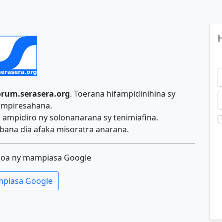
H
orum.serasera.org
. Toerana hifampidinihina sy
ampiresahana.
ampidiro ny solonanarana sy tenimiafina.
ana dia afaka misoratra anarana.
koa ny mampiasa Google
piasa Google