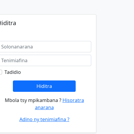
iditra
Tadidio
Hiditra
Mbola tsy mpikambana ?
Hisoratra
anarana
Adino ny tenimiafina ?