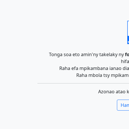
Tonga soa eto amin'ny takelaky ny
f
hif
Raha efa mpikambana ianao dia 
Raha mbola tsy mpikamb
Azonao atao 
Ham