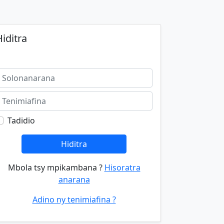
iditra
Tadidio
Hiditra
Mbola tsy mpikambana ?
Hisoratra
anarana
Adino ny tenimiafina ?