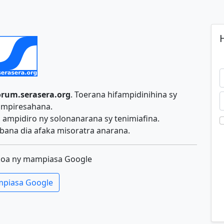
H
orum.serasera.org
. Toerana hifampidinihina sy
ampiresahana.
ampidiro ny solonanarana sy tenimiafina.
ana dia afaka misoratra anarana.
koa ny mampiasa Google
piasa Google