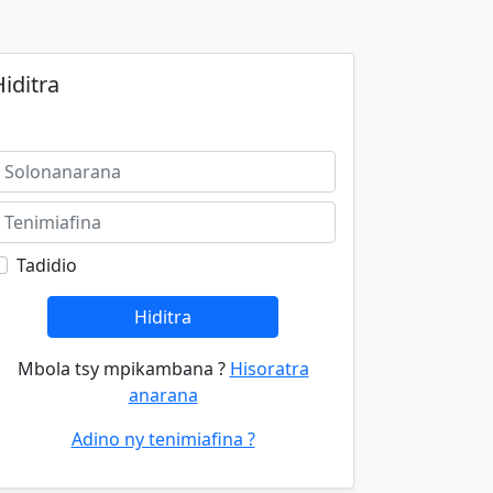
iditra
Tadidio
Hiditra
Mbola tsy mpikambana ?
Hisoratra
anarana
Adino ny tenimiafina ?