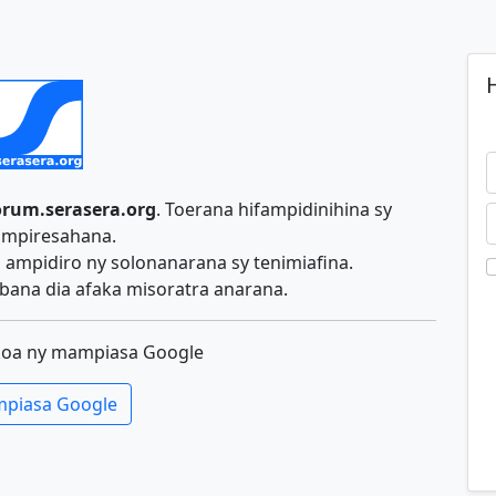
H
orum.serasera.org
. Toerana hifampidinihina sy
ampiresahana.
ampidiro ny solonanarana sy tenimiafina.
ana dia afaka misoratra anarana.
koa ny mampiasa Google
piasa Google