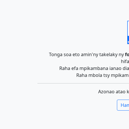
Tonga soa eto amin'ny takelaky ny
f
hif
Raha efa mpikambana ianao dia 
Raha mbola tsy mpikamb
Azonao atao 
Ham