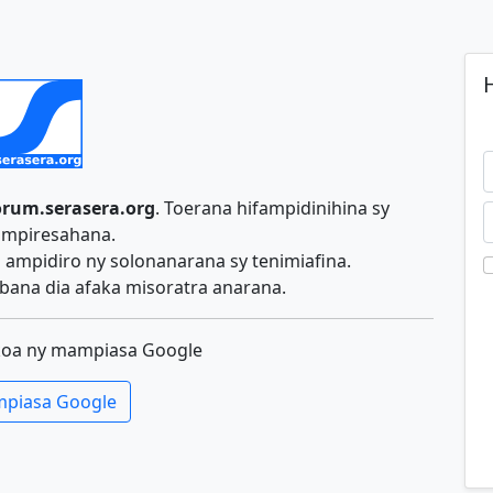
H
orum.serasera.org
. Toerana hifampidinihina sy
ampiresahana.
ampidiro ny solonanarana sy tenimiafina.
ana dia afaka misoratra anarana.
koa ny mampiasa Google
piasa Google