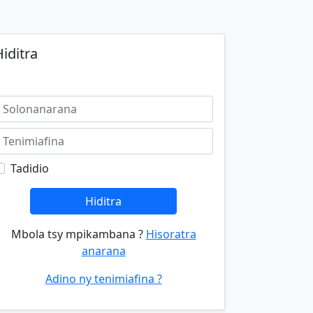
iditra
Tadidio
Hiditra
Mbola tsy mpikambana ?
Hisoratra
anarana
Adino ny tenimiafina ?