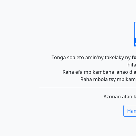
Tonga soa eto amin'ny takelaky ny
f
hif
Raha efa mpikambana ianao dia 
Raha mbola tsy mpikamb
Azonao atao 
Ham