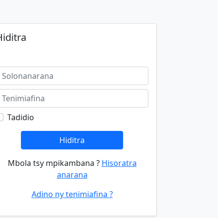
iditra
Tadidio
Hiditra
Mbola tsy mpikambana ?
Hisoratra
anarana
Adino ny tenimiafina ?