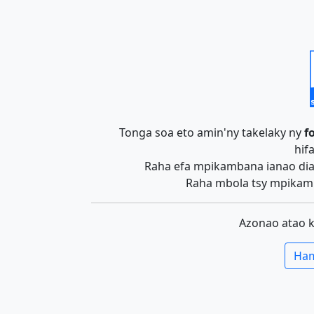
Tonga soa eto amin'ny takelaky ny
f
hif
Raha efa mpikambana ianao dia 
Raha mbola tsy mpikamb
Azonao atao 
Ham