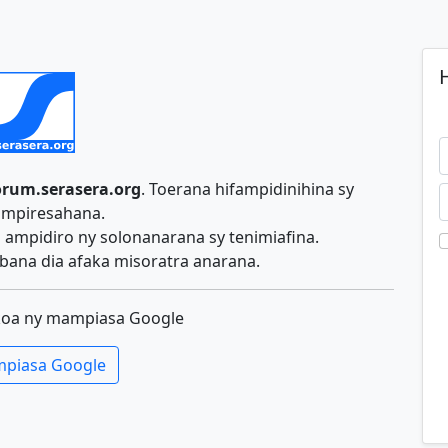
H
orum.serasera.org
. Toerana hifampidinihina sy
ampiresahana.
ampidiro ny solonanarana sy tenimiafina.
ana dia afaka misoratra anarana.
koa ny mampiasa Google
piasa Google