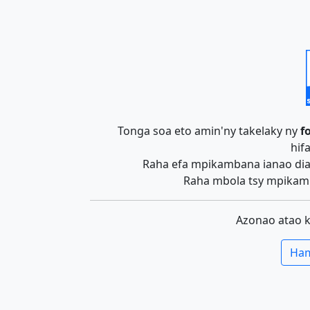
Tonga soa eto amin'ny takelaky ny
f
hif
Raha efa mpikambana ianao dia 
Raha mbola tsy mpikamb
Azonao atao 
Ham