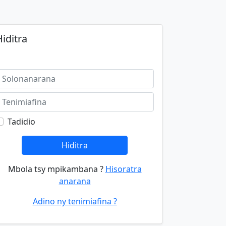
iditra
Tadidio
Hiditra
Mbola tsy mpikambana ?
Hisoratra
anarana
Adino ny tenimiafina ?