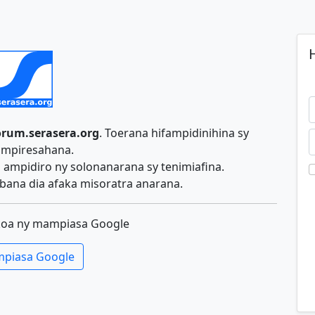
H
orum.serasera.org
. Toerana hifampidinihina sy
ampiresahana.
ampidiro ny solonanarana sy tenimiafina.
ana dia afaka misoratra anarana.
koa ny mampiasa Google
piasa Google