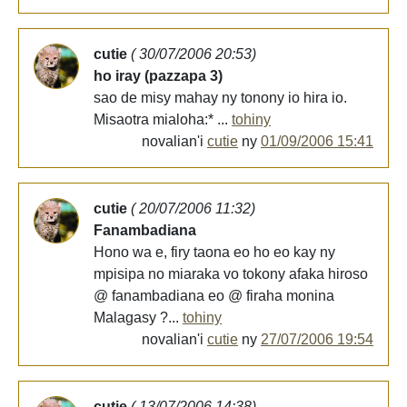
cutie
( 30/07/2006 20:53)
ho iray (pazzapa 3)
sao de misy mahay ny tonony io hira io.
Misaotra mialoha:* ...
tohiny
novalian'i
cutie
ny
01/09/2006 15:41
cutie
( 20/07/2006 11:32)
Fanambadiana
Hono wa e, firy taona eo ho eo kay ny
mpisipa no miaraka vo tokony afaka hiroso
@ fanambadiana eo @ firaha monina
Malagasy ?...
tohiny
novalian'i
cutie
ny
27/07/2006 19:54
cutie
( 13/07/2006 14:38)