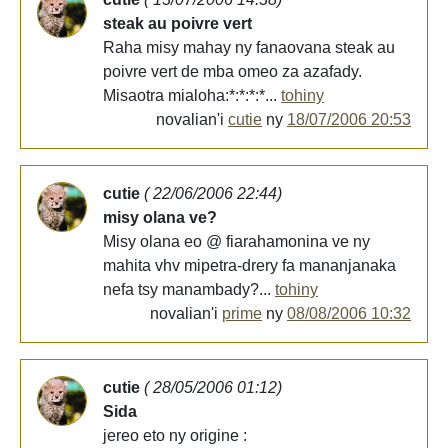
steak au poivre vert
Raha misy mahay ny fanaovana steak au
poivre vert de mba omeo za azafady.
Misaotra mialoha:*:*:*:*...
tohiny
novalian'i
cutie
ny
18/07/2006 20:53
cutie
( 22/06/2006 22:44)
misy olana ve?
Misy olana eo @ fiarahamonina ve ny
mahita vhv mipetra-drery fa mananjanaka
nefa tsy manambady?...
tohiny
novalian'i
prime
ny
08/08/2006 10:32
cutie
( 28/05/2006 01:12)
Sida
jereo eto ny origine :