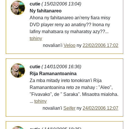
cutie
( 15/02/2006 13:04)
Ny fahitanareo
Ahona ny fahitanareo an'reny fiara misy
DVD player reny ao anatiny?? Inona ny
lafiny mahatsara sy maharatsy azy??...
tohiny
novalian'i
Veloo
ny
22/02/2006 17:02
cutie
( 14/01/2006 16:36)
Rija Ramanantoanina
Za mba mitady ireto tonokiran'i Rija
Ramanantoanina reto ze mahay : "Aleo",
"Fivavako", de " Saraka". Misaotra mialoha.
...
tohiny
novalian'i
Seifer
ny
24/02/2006 12:07