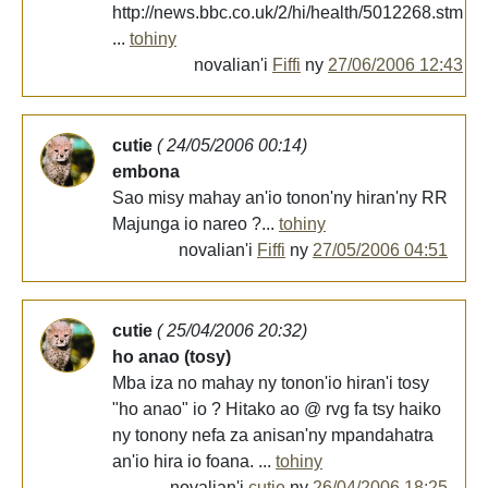
http://news.bbc.co.uk/2/hi/health/5012268.stm
...
tohiny
novalian'i
Fiffi
ny
27/06/2006 12:43
cutie
( 24/05/2006 00:14)
embona
Sao misy mahay an'io tonon'ny hiran'ny RR
Majunga io nareo ?...
tohiny
novalian'i
Fiffi
ny
27/05/2006 04:51
cutie
( 25/04/2006 20:32)
ho anao (tosy)
Mba iza no mahay ny tonon'io hiran'i tosy
"ho anao" io ? Hitako ao @ rvg fa tsy haiko
ny tonony nefa za anisan'ny mpandahatra
an'io hira io foana. ...
tohiny
novalian'i
cutie
ny
26/04/2006 18:25