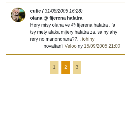
cutie
( 31/08/2005 16:28)
olana @ fijerena hafatra
Hery misy olana ve @ fijerena hafatra , fa
tsy mety afaka mijery hafatra za, sa ny ahy
rery no manondrana??...
tohiny
novalian'i
Veloo
ny
15/09/2005 21:00
1
2
3