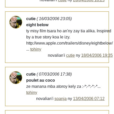
cutie
( 16/03/2006 23:05)
eight below
ty misy film tsara ho an'ny zay tia alika. Inspired
by a true story koa le izy.
http://www.apple.com/trailers/disney/eightbelow/
...
tohiny
novalian'i
cutie
ny
18/04/2006 19:35
cutie
( 07/03/2006 17:38)
poulet au coco
ze manana mba atoroy kely za :-*:-*:-*:-*...
tohiny
novalian'i
soanja
ny
13/04/2006 07:12