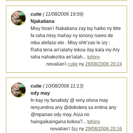
cutie
( 11/08/2006 19:59)
Njakatiana
Misy hiran'i Nakatiana zay tsy haiko ny titre
fa raha misy mahay ny tonony nareo de
mba alefaso eto . Misy ohtr'zao le izy :
Raha tena an'ialahy tokoa ilay kala iny Ary
raha nahatezitra an'ialah...
tohiny
novalian'i
cutie
ny
28/08/2006 20:24
cutie
( 10/08/2006 11:13)
ody may
In kay ny fanafody @ reny olona may
reny,entina any @dokotera sa entina any
@mpanao ody may. Aiza no
haingaikaingana kokoa?...
tohiny
novalian'i
fijo
ny
29/08/2006 20:16