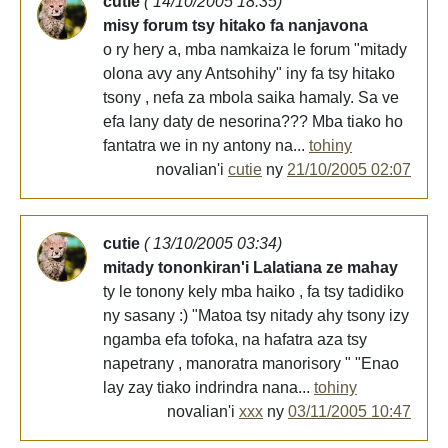
cutie
( 14/10/2005 18:35)
misy forum tsy hitako fa nanjavona
o ry hery a, mba namkaiza le forum "mitady
olona avy any Antsohihy" iny fa tsy hitako
tsony , nefa za mbola saika hamaly. Sa ve
efa lany daty de nesorina??? Mba tiako ho
fantatra we in ny antony na...
tohiny
novalian'i
cutie
ny
21/10/2005 02:07
cutie
( 13/10/2005 03:34)
mitady tononkiran'i Lalatiana ze mahay
ty le tonony kely mba haiko , fa tsy tadidiko
ny sasany :) "Matoa tsy nitady ahy tsony izy
ngamba efa tofoka, na hafatra aza tsy
napetrany , manoratra manorisory " "Enao
lay zay tiako indrindra nana...
tohiny
novalian'i
xxx
ny
03/11/2005 10:47