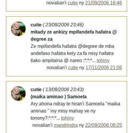
novalian'i
cutie
ny
21/09/2006 16:46
cutie
( 23/08/2006 23:46)
mitady ze ankizy mpifandefa hafatra @
degree za
Ze mpifandefa hafatra @degree de mba
andefaso hafatra kely za fa misy hafatra
tiako ampitaina @ nareo :*:*:*...
tohiny
novalian'i
cutie
ny
17/11/2006 21:06
cutie
( 13/08/2006 23:43)
(maika aminao ) Samoela
Ary ahona ndray le hiran'i Samoela "maika
aminao " iny misy mahay ve ny
tonony?:*:*:*...
tohiny
novalian'i
mandrindra
ny
22/09/2006 08:25