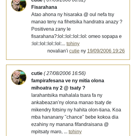
Fisarahana
Atao ahona ny hisaraka @ oul nefa tsy
manao teny na fihetsika handratra anazy ?
Positivena zany le
fisarahana?:lol::lol::lol::lol: omeo sopapa e
:lol::lol::lol::lol:...
tohiny
novalian'i
cutie
ny
19/09/2006 19:26
cutie
( 27/08/2006 16:56)
fampirafesana ve ny mitia olona
mihoatra ny 2 @ tsaty ?
Iarahantsika mahalala tsara fa ny
ankabeazan'ny olona manao tsaty de
mikendry fotsiny ny hahita olon-tiana. Koa
mba hananany "chance" bebe kokoa dia
ezahiny ny manana fifandraisana @
mpitsaty maro, ...
tohiny