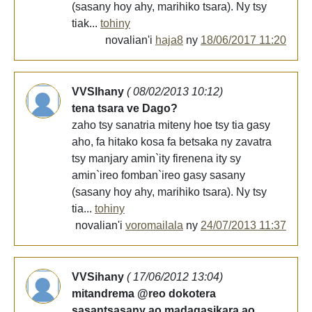
(sasany hoy ahy, marihiko tsara). Ny tsy
tiak...
tohiny
novalian'i
haja8
ny
18/06/2017 11:20
VVSIhany
( 08/02/2013 10:12)
tena tsara ve Dago?
zaho tsy sanatria miteny hoe tsy tia gasy
aho, fa hitako kosa fa betsaka ny zavatra
tsy manjary amin`ity firenena ity sy
amin`ireo fomban`ireo gasy sasany
(sasany hoy ahy, marihiko tsara). Ny tsy
tia...
tohiny
novalian'i
voromailala
ny
24/07/2013 11:37
VVSihany
( 17/06/2012 13:04)
mitandrema @reo dokotera
sasantsasany ao madagasikara ao.