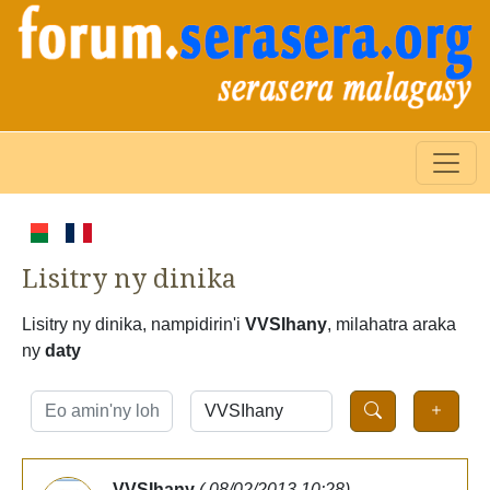
Lisitry ny dinika
Lisitry ny dinika, nampidirin'i
VVSIhany
, milahatra araka
ny
daty
VVSIhany
( 08/02/2013 10:28)