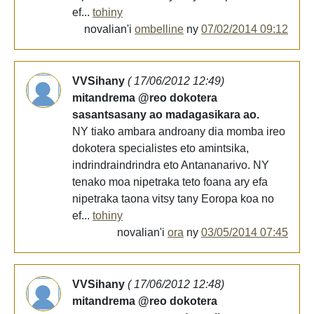
ef...
tohiny
novalian'i
ombelline
ny
07/02/2014 09:12
VVSihany
( 17/06/2012 12:49)
mitandrema @reo dokotera
sasantsasany ao madagasikara ao.
NY tiako ambara androany dia momba ireo
dokotera specialistes eto amintsika,
indrindraindrindra eto Antananarivo. NY
tenako moa nipetraka teto foana ary efa
nipetraka taona vitsy tany Eoropa koa no
ef...
tohiny
novalian'i
ora
ny
03/05/2014 07:45
VVSihany
( 17/06/2012 12:48)
mitandrema @reo dokotera