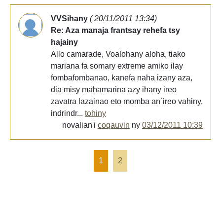
VVSihany
( 20/11/2011 13:34)
Re: Aza manaja frantsay rehefa tsy
hajainy
Allo camarade, Voalohany aloha, tiako
mariana fa somary extreme amiko ilay
fombafombanao, kanefa naha izany aza,
dia misy mahamarina azy ihany ireo
zavatra lazainao eto momba an`ireo vahiny,
indrindr...
tohiny
novalian'i
coqauvin
ny
03/12/2011 10:39
1
2