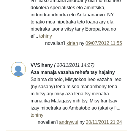
NY tiako ambara androany dia momba ireo
dokotera specialistes eto amintsika,
indrindraindrindra eto Antananarivo. NY
tenako moa nipetraka teto foana ary efa
nipetraka taona vitsy tany Eoropa koa no
ef...
tohiny
novalian'i
kiriah
ny
09/07/2012 11:55
VVSihany
( 20/11/2011 14:27)
Aza manaja vazaha rehefa tsy hajainy
Salama daholo, Misytokoa ireo vazaha ireo
(ny sasany) tena miseo manambony-tena
mihitsy ary misy aza tena tsy menatra
manalika Malagasy mihitsy. Misy frantsay
izay mipetraka ao Ambatobe ao (akaiky fi...
tohiny
novalian'i
andrywui
ny
20/11/2011 21:24