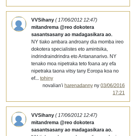
VVSihany
( 17/06/2012 12:47)
mitandrema @reo dokotera
sasantsasany ao madagasikara ao.
NY tiako ambara androany dia momba ireo
dokotera specialistes eto amintsika,
indrindraindrindra eto Antananarivo. NY
tenako moa nipetraka teto foana ary efa
nipetraka taona vitsy tany Eoropa koa no
ef...
tohiny
novalian'i
harenadanny
ny
03/06/2016
17:21
VVSihany
( 17/06/2012 12:47)
mitandrema @reo dokotera
sasantsasany ao madagasikara ao.