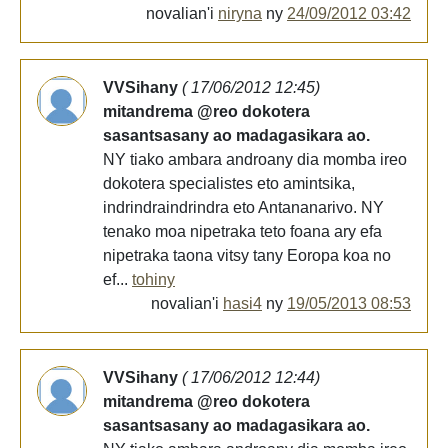
novalian'i
niryna
ny
24/09/2012 03:42
VVSihany
( 17/06/2012 12:45)
mitandrema @reo dokotera
sasantsasany ao madagasikara ao.
NY tiako ambara androany dia momba ireo
dokotera specialistes eto amintsika,
indrindraindrindra eto Antananarivo. NY
tenako moa nipetraka teto foana ary efa
nipetraka taona vitsy tany Eoropa koa no
ef...
tohiny
novalian'i
hasi4
ny
19/05/2013 08:53
VVSihany
( 17/06/2012 12:44)
mitandrema @reo dokotera
sasantsasany ao madagasikara ao.