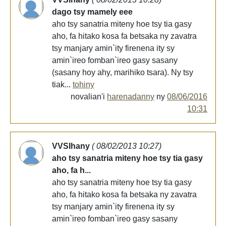
dago tsy mamely eee
aho tsy sanatria miteny hoe tsy tia gasy
aho, fa hitako kosa fa betsaka ny zavatra
tsy manjary amin`ity firenena ity sy
amin`ireo fomban`ireo gasy sasany
(sasany hoy ahy, marihiko tsara). Ny tsy
tiak...
tohiny
novalian'i
harenadanny
ny
08/06/2016
10:31
VVSIhany
( 08/02/2013 10:27)
aho tsy sanatria miteny hoe tsy tia gasy
aho, fa h...
aho tsy sanatria miteny hoe tsy tia gasy
aho, fa hitako kosa fa betsaka ny zavatra
tsy manjary amin`ity firenena ity sy
amin`ireo fomban`ireo gasy sasany