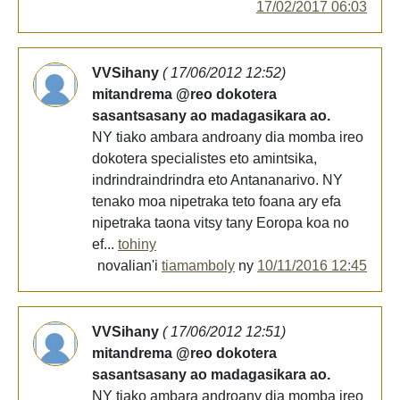
17/02/2017 06:03
VVSihany
( 17/06/2012 12:52)
mitandrema @reo dokotera
sasantsasany ao madagasikara ao.
NY tiako ambara androany dia momba ireo
dokotera specialistes eto amintsika,
indrindraindrindra eto Antananarivo. NY
tenako moa nipetraka teto foana ary efa
nipetraka taona vitsy tany Eoropa koa no
ef...
tohiny
novalian'i
tiamamboly
ny
10/11/2016 12:45
VVSihany
( 17/06/2012 12:51)
mitandrema @reo dokotera
sasantsasany ao madagasikara ao.
NY tiako ambara androany dia momba ireo