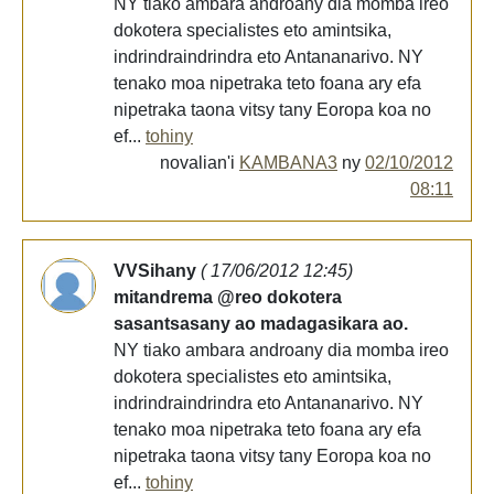
NY tiako ambara androany dia momba ireo
dokotera specialistes eto amintsika,
indrindraindrindra eto Antananarivo. NY
tenako moa nipetraka teto foana ary efa
nipetraka taona vitsy tany Eoropa koa no
ef...
tohiny
novalian'i
KAMBANA3
ny
02/10/2012
08:11
VVSihany
( 17/06/2012 12:45)
mitandrema @reo dokotera
sasantsasany ao madagasikara ao.
NY tiako ambara androany dia momba ireo
dokotera specialistes eto amintsika,
indrindraindrindra eto Antananarivo. NY
tenako moa nipetraka teto foana ary efa
nipetraka taona vitsy tany Eoropa koa no
ef...
tohiny