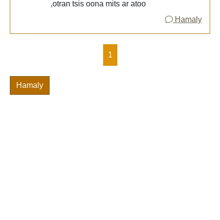
,otran tsis oona mits ar atoo
Hamaly
1
Hamaly