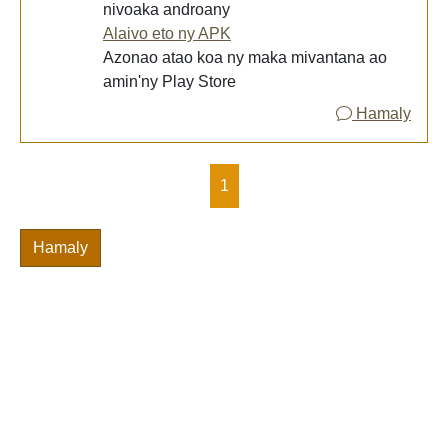
nivoaka androany
Alaivo eto ny APK
Azonao atao koa ny maka mivantana ao
amin'ny Play Store
Hamaly
1
Hamaly