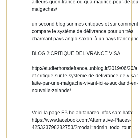
ailleurs-quen-france-ou-qua-maurice-pour-de-je
malgaches/
un second blog sur mes critiques et sur comment
compare le système de délivrance pour un très
charmant pays anglo-saxon, à un pays francoph
BLOG 2:CRITIQUE DELIVRANCE VISA
http://etudierhorsdefrance.unblog.fr/2019/06/20/
et-critique-sur-le-systeme-de-delivrance-de-visa-t
faite-par-une-malgache-vivant-ici-a-auckland-en-
nouvelle-zelande/
Voici la page FB ho ahitanareo infos samihafa:
https://www.facebook.com/Alternative-Places-
425323798282753/?modal=admin_todo_tour