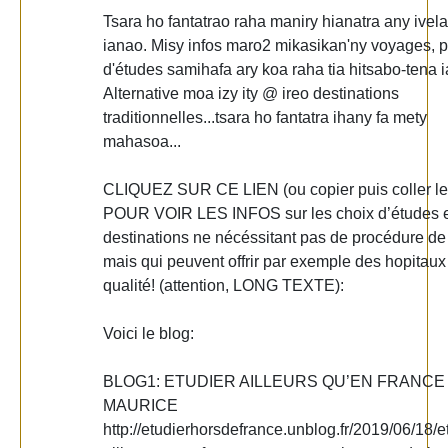
Tsara ho fantatrao raha maniry hianatra any ivel
ianao. Misy infos maro2 mikasikan'ny voyages, 
d'études samihafa ary koa raha tia hitsabo-tena 
Alternative moa izy ity @ ireo destinations
traditionnelles...tsara ho fantatra ihany fa mety
mahasoa...
CLIQUEZ SUR CE LIEN (ou copier puis coller le 
POUR VOIR LES INFOS sur les choix d’études e
destinations ne nécéssitant pas de procédure de
mais qui peuvent offrir par exemple des hopitaux
qualité! (attention, LONG TEXTE):
Voici le blog:
BLOG1: ETUDIER AILLEURS QU’EN FRANCE
MAURICE
http://etudierhorsdefrance.unblog.fr/2019/06/18/e