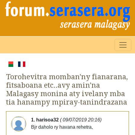
Torohevitra momban'ny fianarana,
fitsaboana etc..avy amin'na
Malagasy monina aty ivelany mba
tia hanampy mpiray-tanindrazana
1. harisoa32
( 09/07/2019 20:16)
Bjr daholo ry havana rehetra,