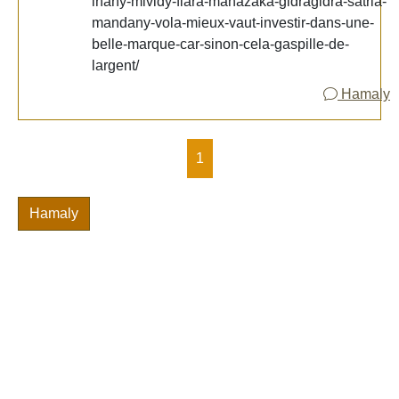
ihany-mividy-fiara-mahazaka-gidragidra-satria-
mandany-vola-mieux-vaut-investir-dans-une-
belle-marque-car-sinon-cela-gaspille-de-
largent/
Hamaly
1
Hamaly