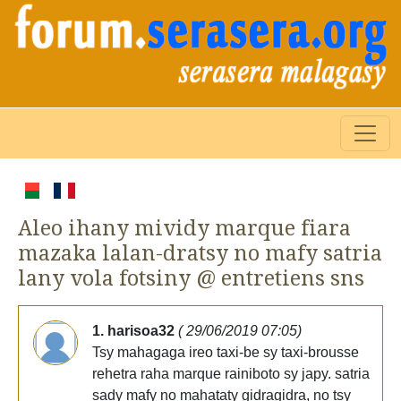
Aleo ihany mividy marque fiara
mazaka lalan-dratsy no mafy satria
lany vola fotsiny @ entretiens sns
1. harisoa32
( 29/06/2019 07:05)
Tsy mahagaga ireo taxi-be sy taxi-brousse
rehetra raha marque rainiboto sy japy. satria
sady mafy no mahataty gidragidra, no tsy