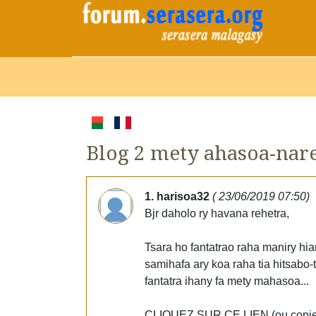
Blog 2 mety ahasoa-nare
1. harisoa32
( 23/06/2019 07:50)
Bjr daholo ry havana rehetra,
Tsara ho fantatrao raha maniry hi
samihafa ary koa raha tia hitsabo-t
fantatra ihany fa mety mahasoa...
CLIQUEZ SUR CE LIEN (ou copier p