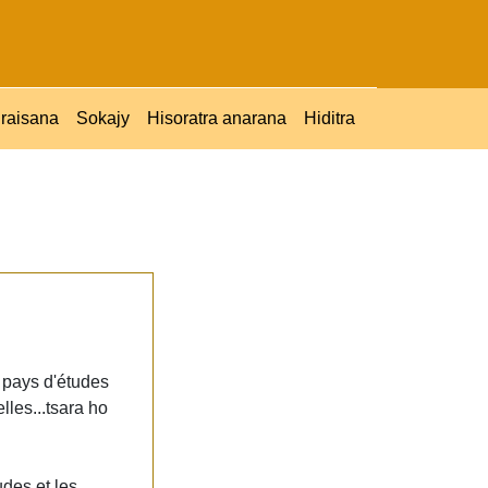
raisana
Sokajy
Hisoratra anarana
Hiditra
 pays d'études
lles...tsara ho
des et les