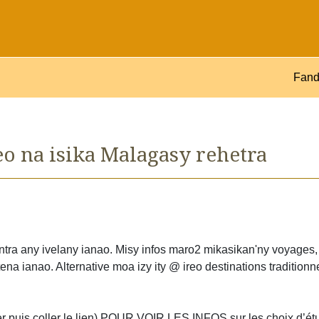
Fand
o na isika Malagasy rehetra
antra any ivelany ianao. Misy infos maro2 mikasikan'ny voyages,
ena ianao. Alternative moa izy ity @ ireo destinations traditionne
uis coller le lien) POUR VOIR LES INFOS sur les choix d’étu