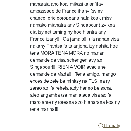
maharaja aho koa, mikasika an’ilay
ambassade de France ihany (sy ny
chancellerie eoropeana hafa koa), misy
namako mianatra any Singapour (izy koa
dia tsy net taming ny hoe hiantra any
France izany!!!! Ça jamais!!!!) fa nanan visa
nakany Frantsa fa talanjona izy nahita hoe
tena MORA TENA MORA no manar
demande de visa schengen avy ao
Singapour!!!! RIEN A VOIR avec une
demande de Mada!!!! Tena amigo, mango
exces de zele be mihitsy na TLS, na ry
zareo ao, fa rehefa atdy hanno be sana,
aleo angamba tse maniatada visa ao fa
maro ante ny toreana azo hianarana koa ny
tena marina!!!
Hamaly