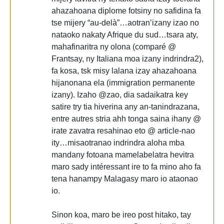
ahazahoana diplome fotsiny no safidina fa
tse mijery “au-delà”…aotran’izany izao no
nataoko nakaty Afrique du sud…tsara aty,
mahafinaritra ny olona (comparé @
Frantsay, ny Italiana moa izany indrindra2),
fa kosa, tsk misy lalana izay ahazahoana
hijanonana ela (immigration permanente
izany). Izaho @zao, dia sadaikatra key
satire try tia hiverina any an-tanindrazana,
entre autres stria ahh tonga saina ihany @
irate zavatra resahinao eto @ article-nao
ity…misaotranao indrindra aloha mba
mandany fotoana mamelabelatra hevitra
maro sady intéressant ire to fa mino aho fa
tena hanampy Malagasy maro io ataonao
io.
Sinon koa, maro be ireo post hitako, tay