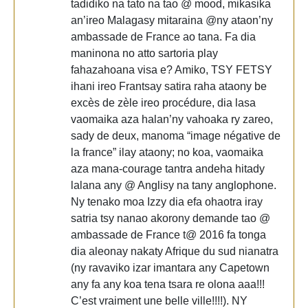
tadidiko na tato na tao @ mood, mikasika
an’ireo Malagasy mitaraina @ny ataon’ny
ambassade de France ao tana. Fa dia
maninona no atto sartoria play
fahazahoana visa e? Amiko, TSY FETSY
ihani ireo Frantsay satira raha ataony be
excès de zèle ireo procédure, dia lasa
vaomaika aza halan’ny vahoaka ry zareo,
sady de deux, manoma “image négative de
la france” ilay ataony; no koa, vaomaika
aza mana-courage tantra andeha hitady
lalana any @ Anglisy na tany anglophone.
Ny tenako moa Izzy dia efa ohaotra iray
satria tsy nanao akorony demande tao @
ambassade de France t@ 2016 fa tonga
dia aleonay nakaty Afrique du sud nianatra
(ny ravaviko izar imantara any Capetown
any fa any koa tena tsara re olona aaa!!!
C’est vraiment une belle ville!!!!). NY