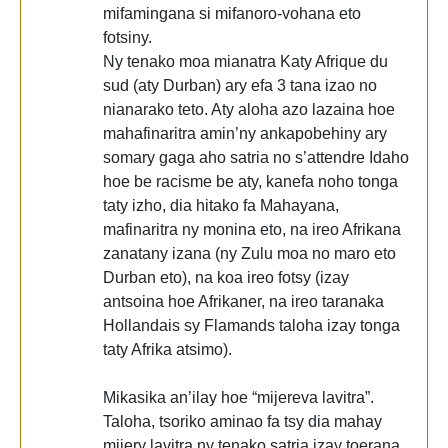
mifamingana si mifanoro-vohana eto
fotsiny.
Ny tenako moa mianatra Katy Afrique du
sud (aty Durban) ary efa 3 tana izao no
nianarako teto. Aty aloha azo lazaina hoe
mahafinaritra amin’ny ankapobehiny ary
somary gaga aho satria no s’attendre Idaho
hoe be racisme be aty, kanefa noho tonga
taty izho, dia hitako fa Mahayana,
mafinaritra ny monina eto, na ireo Afrikana
zanatany izana (ny Zulu moa no maro eto
Durban eto), na koa ireo fotsy (izay
antsoina hoe Afrikaner, na ireo taranaka
Hollandais sy Flamands taloha izay tonga
taty Afrika atsimo).
Mikasika an’ilay hoe “mijereva lavitra”.
Taloha, tsoriko aminao fa tsy dia mahay
mijery lavitra ny tenako satria izay toerana