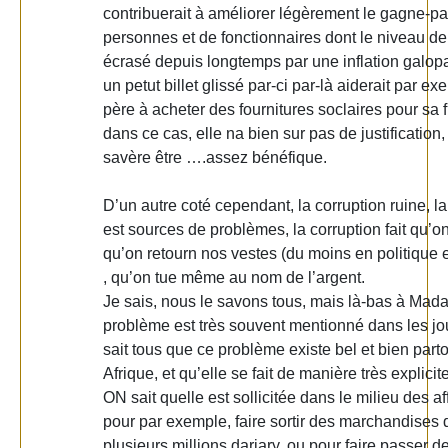
contribuerait à améliorer légèrement le gagne-pa
personnes et de fonctionnaires dont le niveau de 
écrasé depuis longtemps par une inflation galopa
un petut billet glissé par-ci par-là aiderait par e
père à acheter des fournitures soclaires pour sa f
dans ce cas, elle na bien sur pas de justification,
savère être ….assez bénéfique.
D’un autre coté cependant, la corruption ruine, la
est sources de problèmes, la corruption fait qu’o
qu’on retourn nos vestes (du moins en politique 
, qu’on tue même au nom de l’argent.
Je sais, nous le savons tous, mais là-bas à Mad
problème est très souvent mentionné dans les j
sait tous que ce problème existe bel et bien part
Afrique, et qu’elle se fait de manière très explicite!
ON sait quelle est sollicitée dans le milieu des af
pour par exemple, faire sortir des marchandises 
plusieurs millions dariary, ou pour faire passer d