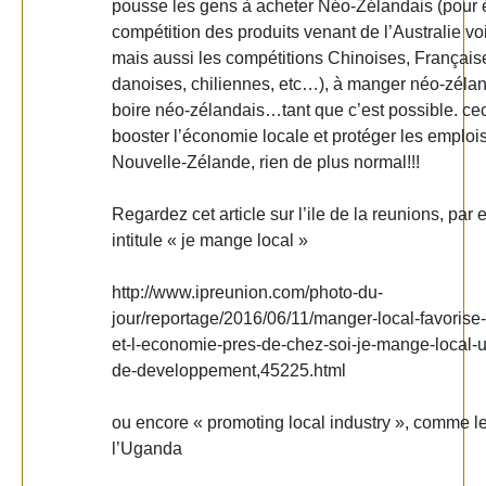
pousse les gens à acheter Néo-Zélandais (pour é
compétition des produits venant de l’Australie vo
mais aussi les compétitions Chinoises, Français
danoises, chiliennes, etc…), à manger néo-zélan
boire néo-zélandais…tant que c’est possible. cec
booster l’économie locale et protéger les emploi
Nouvelle-Zélande, rien de plus normal!!!
Regardez cet article sur l’ile de la reunions, par
intitule « je mange local »
http://www.ipreunion.com/photo-du-
jour/reportage/2016/06/11/manger-local-favorise-
et-l-economie-pres-de-chez-soi-je-mange-local-u
de-developpement,45225.html
ou encore « promoting local industry », comme le 
l’Uganda