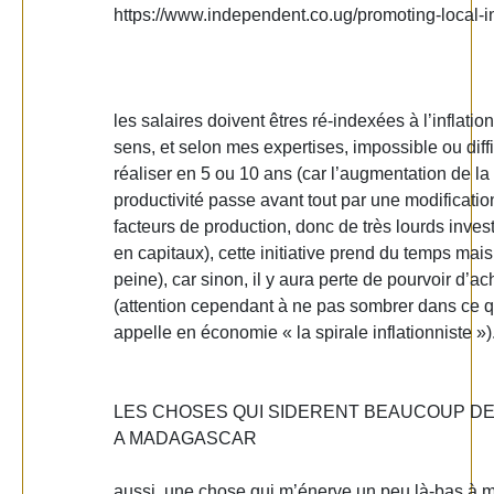
https://www.independent.co.ug/promoting-local-in
les salaires doivent êtres ré-indexées à l’inflati
sens, et selon mes expertises, impossible ou diffi
réaliser en 5 ou 10 ans (car l’augmentation de la
productivité passe avant tout par une modificatio
facteurs de production, donc de très lourds inve
en capitaux), cette initiative prend du temps mais
peine), car sinon, il y aura perte de pourvoir d’ac
(attention cependant à ne pas sombrer dans ce 
appelle en économie « la spirale inflationniste »)
LES CHOSES QUI SIDERENT BEAUCOUP D
A MADAGASCAR
aussi, une chose qui m’énerve un peu là-bas à