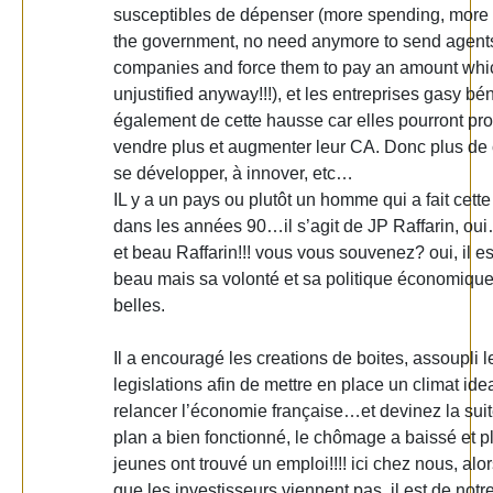
susceptibles de dépenser (more spending, more 
the government, no need anymore to send agents
companies and force them to pay an amount whic
unjustified anyway!!!), et les entreprises gasy bén
également de cette hausse car elles pourront pro
vendre plus et augmenter leur CA. Donc plus de 
se développer, à innover, etc…
IL y a un pays ou plutôt un homme qui a fait cette
dans les années 90…il s’agit de JP Raffarin, ou
et beau Raffarin!!! vous vous souvenez? oui, il es
beau mais sa volonté et sa politique économiqu
belles.
Il a encouragé les creations de boites, assoupli l
legislations afin de mettre en place un climat ide
relancer l’économie française…et devinez la su
plan a bien fonctionné, le chômage a baissé et p
jeunes ont trouvé un emploi!!!! ici chez nous, alor
que les investisseurs viennent pas, il est de notr