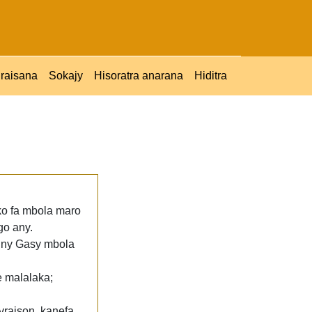
raisana
Sokajy
Hisoratra anarana
Hiditra
ko fa mbola maro
go any.
y ny Gasy mbola
e malalaka;
vraison, kanefa