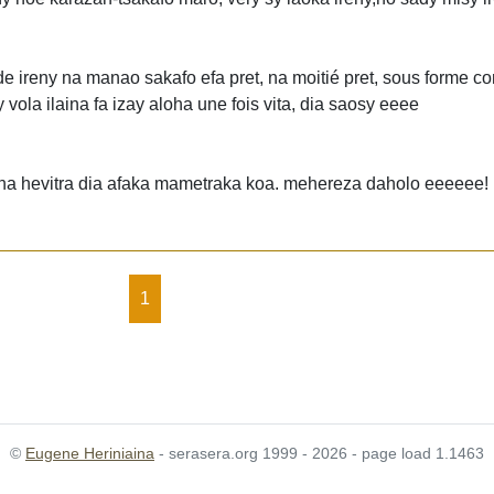
e ireny na manao sakafo efa pret, na moitié pret, sous forme c
vola ilaina fa izay aloha une fois vita, dia saosy eeee
nana hevitra dia afaka mametraka koa. mehereza daholo eeeeee!
1
©
Eugene Heriniaina
- serasera.org 1999 - 2026 - page load 1.1463