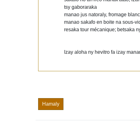
tsy gaboraraka
manao jus natoraly, fromage blanc
manao sakafo en boite na sous-vid
resaka tour mécanique; betsaka ny 
Izay aloha ny hevitro fa izay ma
Hamaly