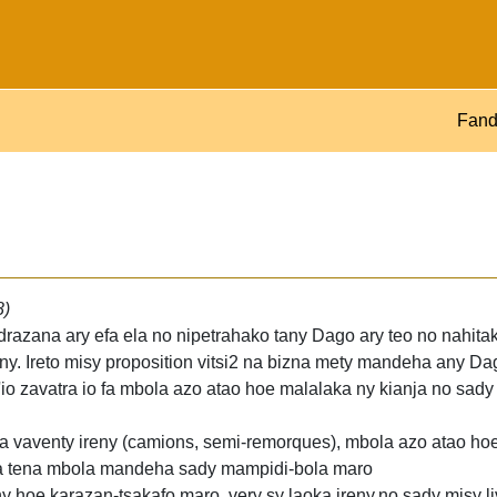
Fand
8)
razana ary efa ela no nipetrahako tany Dago ary teo no nahita
ny. Ireto misy proposition vitsi2 na bizna mety mandeha any Da
'io zavatra io fa mbola azo atao hoe malalaka ny kianja no sad
ara vaventy ireny (camions, semi-remorques), mbola azo atao ho
 fa tena mbola mandeha sady mampidi-bola maro
y hoe karazan-tsakafo maro, very sy laoka ireny,no sady misy li