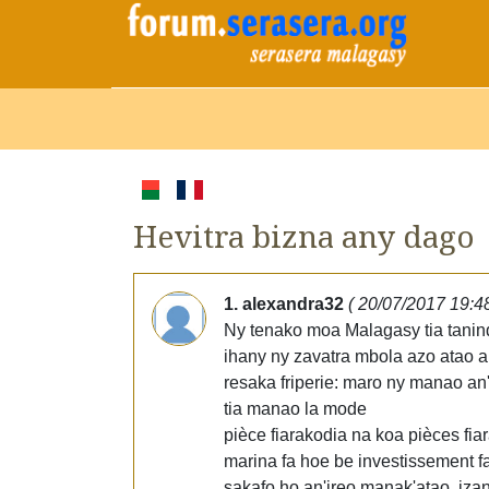
Hevitra bizna any dago
1. alexandra32
( 20/07/2017 19:4
Ny tenako moa Malagasy tia tanind
ihany ny zavatra mbola azo atao a
resaka friperie: maro ny manao an
tia manao la mode
pièce fiarakodia na koa pièces fi
marina fa hoe be investissement
sakafo ho an'ireo manak'atao, izan