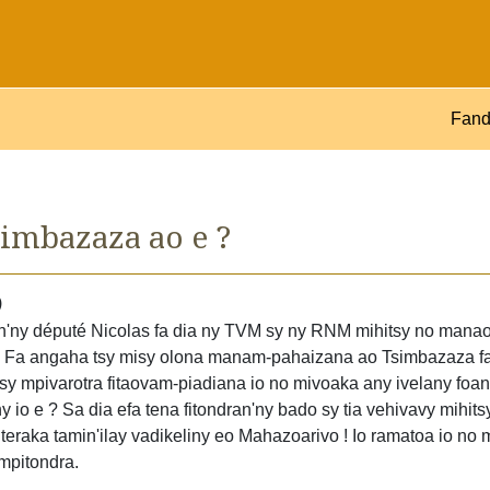
Fand
imbazaza ao e ?
)
aon'ny député Nicolas fa dia ny TVM sy ny RNM mihitsy no man
io. Fa angaha tsy misy olona manam-pahaizana ao Tsimbazaza fa
y mpivarotra fitaovam-piadiana io no mivoaka any ivelany foan
io e ? Sa dia efa tena fitondran'ny bado sy tia vehivavy mihitsy
teraka tamin'ilay vadikeliny eo Mahazoarivo ! Io ramatoa io no 
 mpitondra.