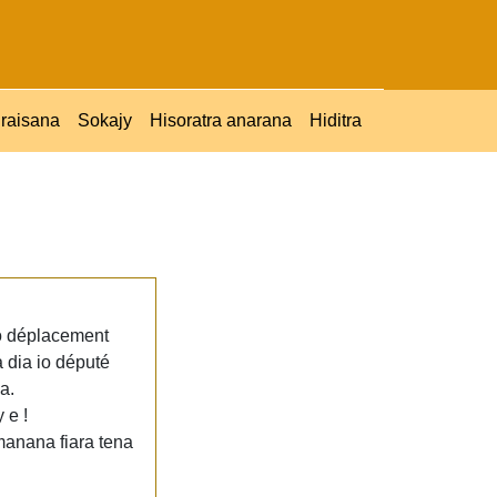
raisana
Sokajy
Hisoratra anarana
Hiditra
ao déplacement
 dia io député
a.
 e !
manana fiara tena