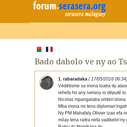
Bado daholo ve ny ao Ts
1. rabaradaka
( 17/05/2016 06:34
Védétisme sa inona loatra ity at
rehefa ho any ivelany io député 
Nicolas mpangalatra ombin'olona s
Mba inona no tena diploman'ingahy 
Ny PM Mahafaly Olivier izao efa ni
milay tena raitra nefa vadikelin'ny
Ratsy ity fitondrana ity